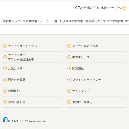
CTとデボネアの比較トップへ
中古車トップ
中古車検索：メーカー一覧
レクサスの中古車
全国のレクサス
CTの中古車
C
カーセンサートップへ
メーカー認定中古車
カーセンサー
中古車リース
アフター保証対象車
お気に入り
閲覧履歴
問合わせ履歴
プライバシーポリシー
利用規約
サイトマップ
お問い合わせ
車買取・車査定