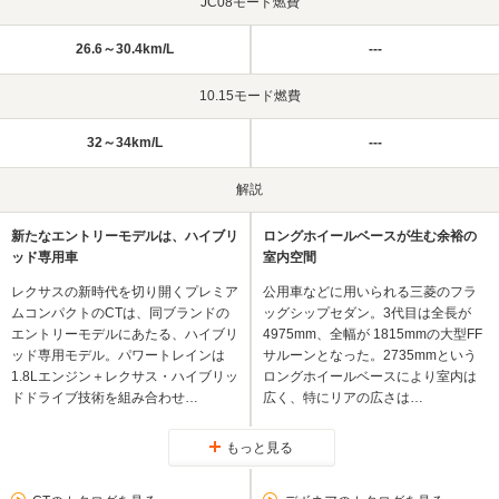
JC08モード燃費
26.6～30.4km/L
---
10.15モード燃費
32～34km/L
---
解説
新たなエントリーモデルは、ハイブリ
ロングホイールベースが生む余裕の
ッド専用車
室内空間
レクサスの新時代を切り開くプレミア
公用車などに用いられる三菱のフラ
ムコンパクトのCTは、同ブランドの
ッグシップセダン。3代目は全長が
エントリーモデルにあたる、ハイブリ
4975mm、全幅が 1815mmの大型FF
ッド専用モデル。パワートレインは
サルーンとなった。2735mmという
1.8Lエンジン＋レクサス・ハイブリッ
ロングホイールベースにより室内は
ドドライブ技術を組み合わせ…
広く、特にリアの広さは…
もっと見る