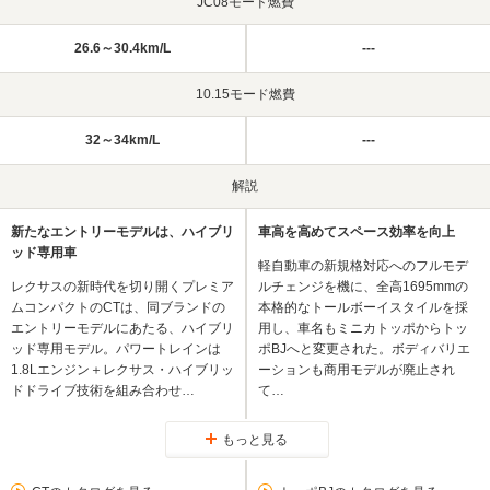
JC08モード燃費
26.6～30.4km/L
---
10.15モード燃費
32～34km/L
---
解説
新たなエントリーモデルは、ハイブリ
車高を高めてスペース効率を向上
ッド専用車
軽自動車の新規格対応へのフルモデ
レクサスの新時代を切り開くプレミア
ルチェンジを機に、全高1695mmの
ムコンパクトのCTは、同ブランドの
本格的なトールボーイスタイルを採
エントリーモデルにあたる、ハイブリ
用し、車名もミニカトッポからトッ
ッド専用モデル。パワートレインは
ポBJへと変更された。ボディバリエ
1.8Lエンジン＋レクサス・ハイブリッ
ーションも商用モデルが廃止され
ドドライブ技術を組み合わせ…
て…
もっと見る