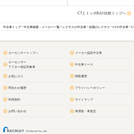
CTとトッポBJの比較トップへ
中古車トップ
中古車検索：メーカー一覧
レクサスの中古車
全国のレクサス
CTの中古車
C
カーセンサートップへ
メーカー認定中古車
カーセンサー
中古車リース
アフター保証対象車
お気に入り
閲覧履歴
問合わせ履歴
プライバシーポリシー
利用規約
サイトマップ
お問い合わせ
車買取・車査定