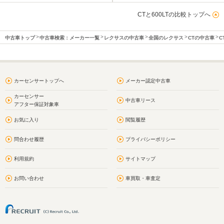
CTと600LTの比較トップへ
中古車トップ
中古車検索：メーカー一覧
レクサスの中古車
全国のレクサス
CTの中古車
C
カーセンサートップへ
メーカー認定中古車
カーセンサー
中古車リース
アフター保証対象車
お気に入り
閲覧履歴
問合わせ履歴
プライバシーポリシー
利用規約
サイトマップ
お問い合わせ
車買取・車査定