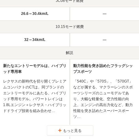
JC08モード燃費
26.6～30.4km/L
---
10.15モード燃費
32～34km/L
---
解説
新たなエントリーモデルは、ハイブリ
動力性能を突き詰めたフラッグシッ
ッド専用車
プスポーツ
レクサスの新時代を切り開くプレミア
「540C」や「570S」、「570GT」
ムコンパクトのCTは、同ブランドの
などが属する、マクラーレンのスポ
エントリーモデルにあたる、ハイブリ
ーツシリーズのニューモデルであ
ッド専用モデル。パワートレインは
り、大幅な軽量化、空力性能の向
1.8Lエンジン＋レクサス・ハイブリッ
上、エンジンの高出力化など、動力
ドドライブ技術を組み合わせ…
性能を突き詰めたスーパースポー
ツ…
もっと見る