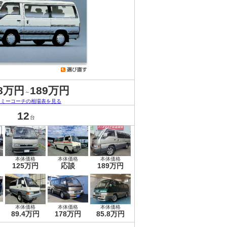
.8万円
189万円
～
ーミーコーチの相場表を見る
12
台
本体価格
本体価格
本体価格
125万円
応談
189万円
本体価格
本体価格
本体価格
89.4万円
178万円
85.8万円