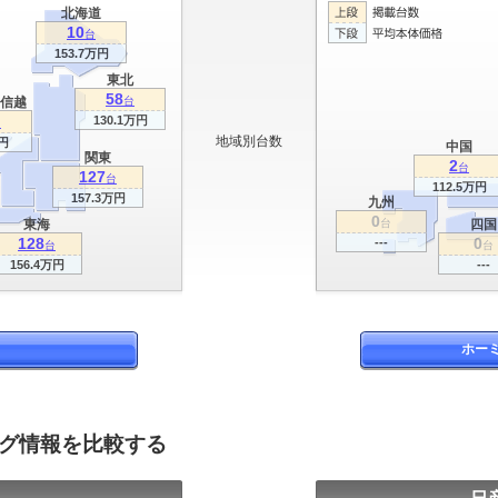
北海道
10
台
153.7万円
東北
58
信越
台
130.1万円
台
地域別台数
円
中国
関東
2
台
127
台
112.5万円
157.3万円
九州
0
東海
台
四国
128
0
---
台
台
156.4万円
---
ホー
ログ情報を比較する