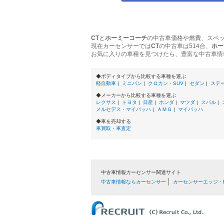
CT
と
ホーミーコーチ
の中古車価格や燃費、スペ
現在カーセンサーでは
CT
の中古車は514台、
ホー
お気に入りの車種を見つけたら、豊富な中古車情
◆ボディタイプから比較する車種を選ぶ
軽自動車
|
ミニバン
|
クロカン・SUV
|
セダン
|
ステ
◆メーカーから比較する車種を選ぶ
レクサス
|
トヨタ
|
日産
|
ホンダ
|
マツダ
|
スバル
|
メルセデス・マイバッハ
|
ＡＭＧ
|
マイバッハ
◆車を売却する
車買取・車査定
中古車情報カーセンサー関連サイト
中古車情報ならカーセンサー
カーセンサーエッジ・