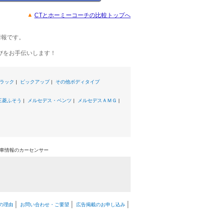
CTとホーミーコーチの比較トップへ
情報です。
びをお手伝いします！
ラック
|
ピックアップ
|
その他ボディタイプ
三菱ふそう
|
メルセデス・ベンツ
|
メルセデスＡＭＧ
|
古車情報のカーセンサー
の理由
お問い合わせ・ご要望
広告掲載のお申し込み