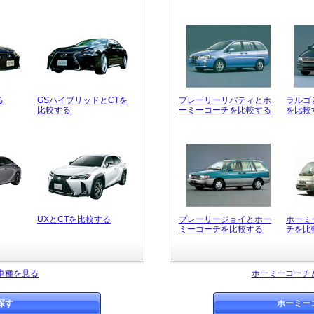
る
GSハイブリッドとCTを
プレーリーリバティとホ
ラルゴ
比較する
ーミーコーチを比較する
を比較
UXとCTを比較する
プレーリージョイとホー
ホーミ
ミーコーチを比較する
チを比
車種を見る
ホーミーコーチ
探す
ホーミー