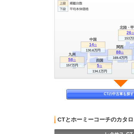
北陸・甲
26
153万
中国
14
台
関西
130.6万円
88
台
九州
169.4万円
58
台
四国
5
157万円
台
134.1万円
CTの中古車を探す
CTとホーミーコーチのカタ