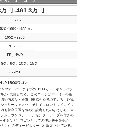
産 ホーミーコーチ
.8万円
461.3万円
～
ミニバン
4520×1690×1955 他
1952～2960
76～155
FR、4WD
、8名、9名、10名、15名
7.2km/L
した1BOXワゴン
たキャブオーバータイプの1BOXカー、キャラバン
デルが3代目となる。このコーチはホーミーの乗
装備や内装などを乗用車感覚を強めている。外観
ッシュサーフェス化、そしてフロントウインドウ
室内も着座位置を低めに設定したのをはじめ、全
ステムラウンジシート、センターテーブル付きの
採用するなど、ワゴンとしての使い勝手を高め
ンと2.7Lのディーゼルターボが設定されている。