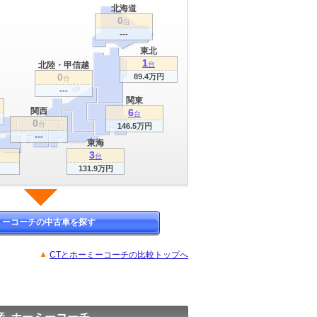
北海道
0
台
---
東北
1
北陸・甲信越
台
0
89.4万円
台
---
関東
関西
6
台
0
台
146.5万円
---
東海
3
台
131.9万円
ミーコーチの中古車を探す
CTとホーミーコーチの比較トップへ