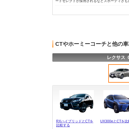
ードセレクトが採用されるなどスポーティさも追求
CTやホーミーコーチと他の
レクサス 
RXハイブリッドとCTを
UX300eとCTを
比較する