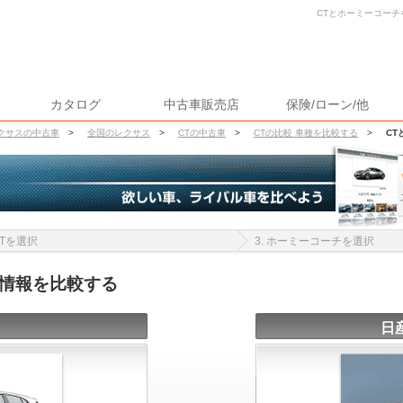
CTとホーミーコーチ
カタログ
中古車販売店
保険/ローン/他
クサスの中古車
>
全国のレクサス
>
CTの中古車
>
CTの比較 車種を比較する
>
CT
 CTを選択
3. ホーミーコーチを選択
車情報を比較する
日