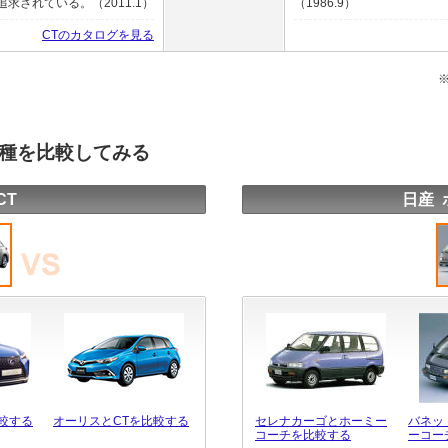
されている。（2011.1）
（1986.9）
CTのカタログを見る
車種を比較してみる
CT
日産 
比較する
オーリスとCTを比較する
セレナカーゴとホーミー
バネッ
コーチを比較する
ーコー