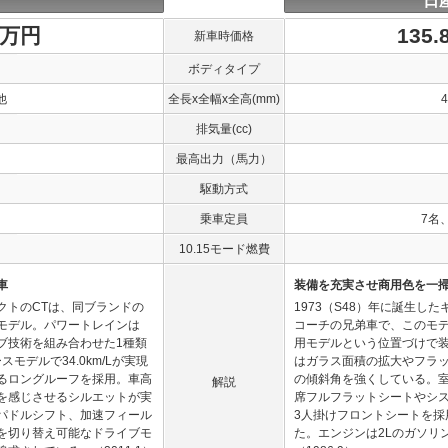
日
1万円
135
新車時価格
ボディタイプ
他
全長x全幅x全高(mm)
排気量(cc)
最高出力（馬力）
駆動方式
乗車定員
7名
10.15モード燃費
車
装備を充実させ商用色を一掃
クトのCTは、同ブランドの
1973（S48）年に誕生し
モデル。パワートレインは
コーチの兄弟車で、このモ
イブ技術を組み合わせた1種類
用モデルという位置づけで
モデルで34.0km/Lが実現
はガラス面積の拡大やフラ
るロングルーフを採用。車高
の傾斜角を強くしている。
解説
を感じさせるシルエットが実
席フルフラットシートやシ
パドルシフト、加速フィール
3人掛けフロントシートを
を切り替え可能なドライブモ
た。エンジンは2Lのガソリ