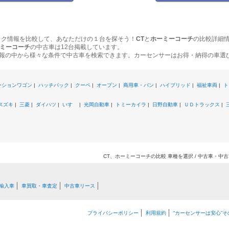
ック情報を比較して、あなただけの１台を探そう！
CT
と
ホーミーコーチ
の比較詳細
ミーコーチ
の中古車は12台掲載しています。
報の中から様々な条件で中古車を検索できます。カーセンサーはお得・納得の車選
ーションワゴン
|
ハッチバック
|
クーペ
|
オープン
|
商用車・バン
|
ハイブリッド
|
福祉車両
|
ト
スズキ
|
三菱
|
ダイハツ
|
いすゞ
|
光岡自動車
|
トミーカイラ
|
日野自動車
|
ＵＤトラックス
|
CT、ホーミーコーチの比較 車種を選択 / 中古車・中
輸入車
車買取・車査定
中古車リース
プライバシーポリシー
利用規約
“カーセンサーは安心”そ