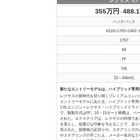
レクサス CT
355万円
488.
～
ハッチバック
4320×1765×1460 
1797
99
FF
5名
32～34km/L
新たなエントリーモデルは、ハイブリッド専用
レクサスの新時代を切り開くプレミアムコンパ
エントリーモデルにあたる、ハイブリッド専用
1.8Lエンジン＋レクサス・ハイブリッドドラ
で、駆動方式はFF。10・15モード燃費は、ベース
された。エクステリアは、レクサスの特徴であ
を落とし、低重心な印象を与えることで、走り
現された。新開発の足回りや、ステアリングの
やステアリングの手ごたえ、メーター表示など