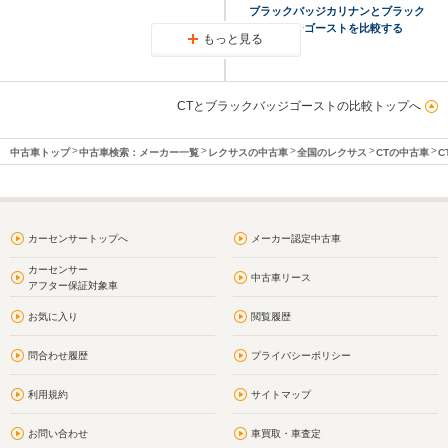
ブラックバッジカリナンとブラック
バッジゴーストを比較する
もっと見る
CTとブラックバッジゴーストの比較トップへ
中古車トップ
中古車検索：メーカー一覧
レクサスの中古車
全国のレクサス
CTの中古車
C
カーセンサートップへ
メーカー認定中古車
カーセンサー
中古車リース
アフター保証対象車
お気に入り
閲覧履歴
問合わせ履歴
プライバシーポリシー
利用規約
サイトマップ
お問い合わせ
車買取・車査定