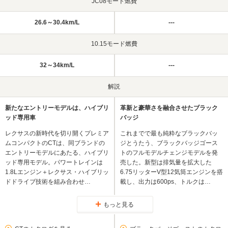
JC08モード燃費
26.6～30.4km/L
---
10.15モード燃費
32～34km/L
---
解説
新たなエントリーモデルは、ハイブリ
革新と豪華さを融合させたブラック
ッド専用車
バッジ
レクサスの新時代を切り開くプレミア
これまでで最も純粋なブラックバッ
ムコンパクトのCTは、同ブランドの
ジとうたう、ブラックバッジゴース
エントリーモデルにあたる、ハイブリ
トのフルモデルチェンジモデルを発
ッド専用モデル。パワートレインは
売した。新型は排気量を拡大した
1.8Lエンジン＋レクサス・ハイブリッ
6.75リッターV型12気筒エンジンを搭
ドドライブ技術を組み合わせ…
載し、出力は600ps、トルクは…
もっと見る