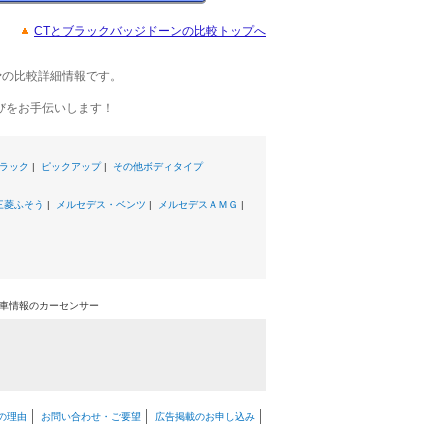
CTとブラックバッジドーンの比較トップへ
ン
の比較詳細情報です。
びをお手伝いします！
ラック
|
ピックアップ
|
その他ボディタイプ
三菱ふそう
|
メルセデス・ベンツ
|
メルセデスＡＭＧ
|
古車情報のカーセンサー
の理由
お問い合わせ・ご要望
広告掲載のお申し込み