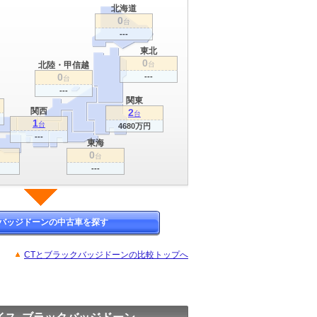
北海道
0
台
---
東北
0
北陸・甲信越
台
0
---
台
---
関東
関西
2
台
1
台
4680万円
---
東海
0
台
---
バッジドーンの中古車を探す
CTとブラックバッジドーンの比較トップへ