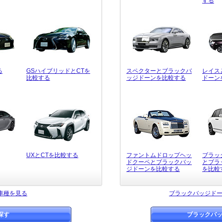
する
る
GSハイブリッドとCTを
スペクターとブラックバ
レイス
比較する
ッジドーンを比較する
ドーン
UXとCTを比較する
ファントムドロップヘッ
ブラッ
ドクーペとブラックバッ
とブラ
ジドーンを比較する
を比較
車種を見る
ブラックバッジド
探す
ブラックバ