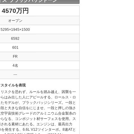
イス ブラックバッジドーン
4570万円
オープン
5295×1945×1500
6592
601
FR
4名
---
フスタイルを表現
、リスクを恐れず、ルールを踏み越え、因襲を一
からはみ出した人にアピールする、ロールス・ロ
したモデルが、ブラックバッジシリーズ。一段と
一段と大きな自信をにじませ、一段と押しの強さ
航空宇宙技術グレードのアルミニウム合金製糸の
からなる、コンポジット材サーフェスを使用。ス
用される素材にあたる。エンジンは、最高出力
mを発生する、6.6L V12ツインターボ。8速ATと