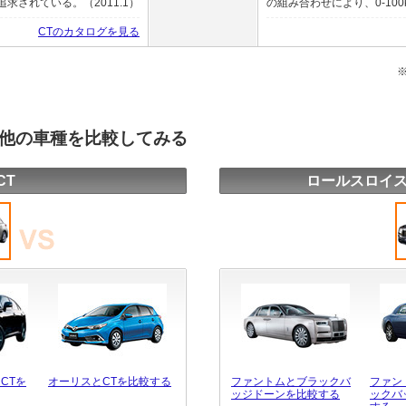
されている。（2011.1）
の組み合わせにより、0-100k
CTのカタログを見る
と他の車種を比較してみる
CT
ロールスロイス
CTを
オーリスとCTを比較する
ファントムとブラックバ
ファン
ッジドーンを比較する
ックバ