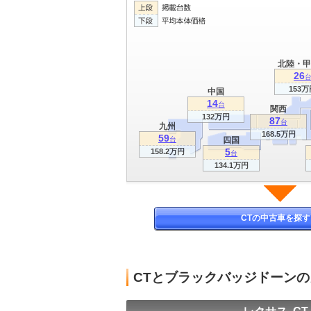
北陸・甲
26
153万
中国
14
台
関西
132万円
87
台
九州
168.5万円
59
台
四国
5
158.2万円
台
134.1万円
CTの中古車を探す
CTとブラックバッジドーン