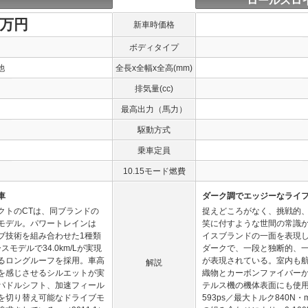
ロールスロ
1万円
新車時価格
ボディタイプ
他
全長x全幅x全高(mm)
排気量(cc)
最高出力（馬力）
駆動方式
乗車定員
10.15モード燃費
車
ダーク調でエッジーなライ
クトのCTは、同ブランドの
捉えどころがなく、挑戦的
モデル。パワートレインは
笑に付すような世間の常識
イブ技術を組み合わせた1種類
イスブランドの一面を表現
モデルで34.0km/Lが実現
ダークで、一段と独断的、
るロングルーフを採用。車高
が表現されている。室内も
解説
を感じさせるシルエットが実
織物とカーボンファイバー
パドルシフト、加速フィール
テルス機の機体表面にも使
を切り替え可能なドライブモ
593ps／最大トルク840N・