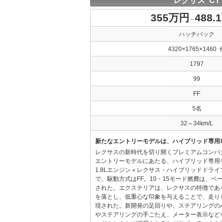
レクサス CT
355万円
488.
～
ハッチバック
4320×1765×1460 
1797
99
FF
5名
32～34km/L
新たなエントリーモデルは、ハイブリッド専用
レクサスの新時代を切り開くプレミアムコンパ
エントリーモデルにあたる、ハイブリッド専用
1.8Lエンジン＋レクサス・ハイブリッドドラ
で、駆動方式はFF。10・15モード燃費は、ベース
された。エクステリアは、レクサスの特徴であ
を落とし、低重心な印象を与えることで、走り
現された。新開発の足回りや、ステアリングの
やステアリングの手ごたえ、メーター表示など