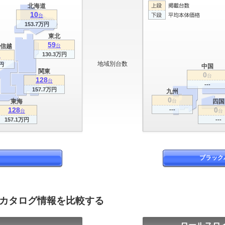
北海道
10
台
153.7万円
東北
59
信越
台
130.3万円
台
地域別台数
円
中国
関東
0
台
128
台
---
157.7万円
九州
0
東海
台
四国
128
0
---
台
台
157.1万円
---
ブラック
のカタログ情報を比較する