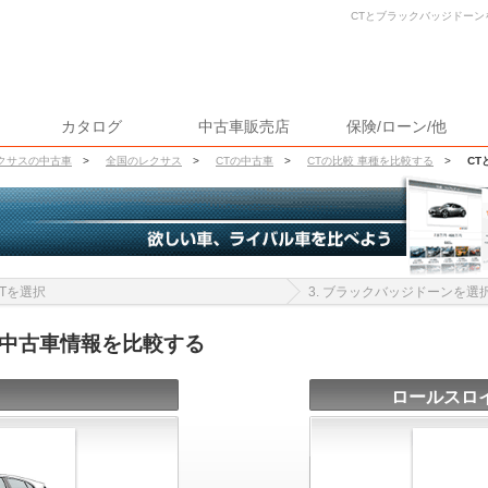
CTとブラックバッジドーンを
カタログ
中古車販売店
保険/ローン/他
クサスの中古車
>
全国のレクサス
>
CTの中古車
>
CTの比較 車種を比較する
>
CT
 CTを選択
3. ブラックバッジドーンを選
の中古車情報を比較する
ロールスロ