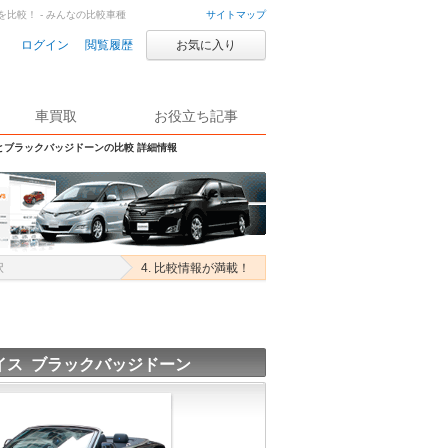
比較！ - みんなの比較車種
サイトマップ
ログイン
閲覧履歴
お気に入り
車買取
お役立ち記事
とブラックバッジドーンの比較 詳細情報
択
4. 比較情報が満載！
イス ブラックバッジドーン