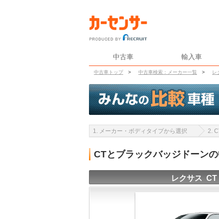
中古車
輸入車
中古車トップ
>
中古車検索：メーカー一覧
>
レ
1. メーカー・ボディタイプから選択
2.
CTとブラックバッジドーン
レクサス CT