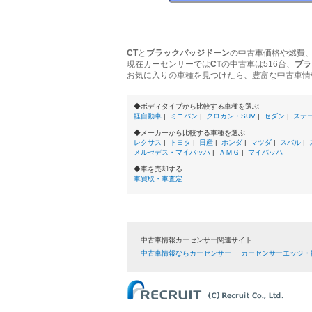
CT
と
ブラックバッジドーン
の中古車価格や燃費
現在カーセンサーでは
CT
の中古車は516台、
ブラ
お気に入りの車種を見つけたら、豊富な中古車情
◆ボディタイプから比較する車種を選ぶ
軽自動車
|
ミニバン
|
クロカン・SUV
|
セダン
|
ステ
◆メーカーから比較する車種を選ぶ
レクサス
|
トヨタ
|
日産
|
ホンダ
|
マツダ
|
スバル
|
メルセデス・マイバッハ
|
ＡＭＧ
|
マイバッハ
◆車を売却する
車買取・車査定
中古車情報カーセンサー関連サイト
中古車情報ならカーセンサー
カーセンサーエッジ・