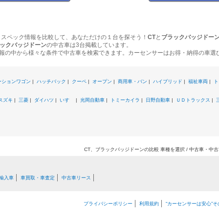
、スペック情報を比較して、あなただけの１台を探そう！
CT
と
ブラックバッジドー
ックバッジドーン
の中古車は3台掲載しています。
報の中から様々な条件で中古車を検索できます。カーセンサーはお得・納得の車選
ーションワゴン
|
ハッチバック
|
クーペ
|
オープン
|
商用車・バン
|
ハイブリッド
|
福祉車両
|
ト
スズキ
|
三菱
|
ダイハツ
|
いすゞ
|
光岡自動車
|
トミーカイラ
|
日野自動車
|
ＵＤトラックス
|
CT、ブラックバッジドーンの比較 車種を選択 / 中古車・中
輸入車
車買取・車査定
中古車リース
プライバシーポリシー
利用規約
“カーセンサーは安心”そ