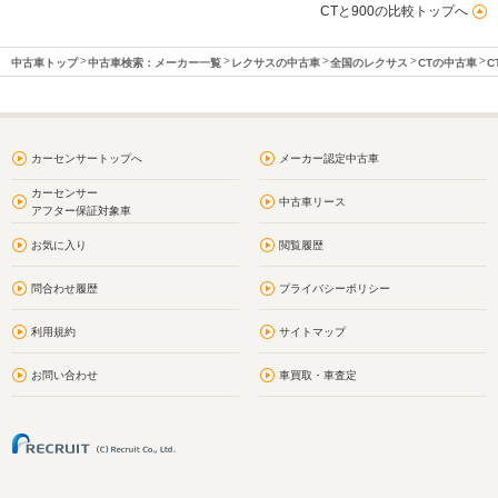
CTと900の比較トップへ
中古車トップ
中古車検索：メーカー一覧
レクサスの中古車
全国のレクサス
CTの中古車
C
カーセンサートップへ
メーカー認定中古車
カーセンサー
中古車リース
アフター保証対象車
お気に入り
閲覧履歴
問合わせ履歴
プライバシーポリシー
利用規約
サイトマップ
お問い合わせ
車買取・車査定