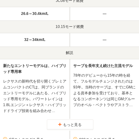
JC08モード燃費
26.6～30.4km/L
---
10.15モード燃費
32～34km/L
---
解説
新たなエントリーモデルは、ハイブリ
サーブを長年支え続けた主流モデル
ッド専用車
78年のデビューから15年の時を経
レクサスの新時代を切り開くプレミア
て、フルモデルチェンジされたのは
ムコンパクトのCTは、同ブランドの
93年。当時のサーブは、すでにGMに
エントリーモデルにあたる、ハイブリ
よる資本参加を受けており、基本と
ッド専用モデル。パワートレインは
なるコンポーネンツは同じGMグルー
1.8Lエンジン＋レクサス・ハイブリッ
プのオペル・ベクトラやアストラ…
ドドライブ技術を組み合わせ…
もっと見る