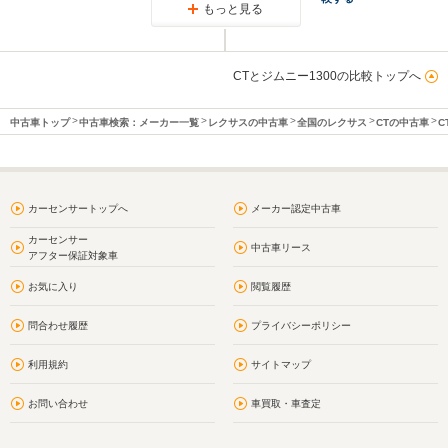
もっと見る
CTとジムニー1300の比較トップへ
中古車トップ
中古車検索：メーカー一覧
レクサスの中古車
全国のレクサス
CTの中古車
C
カーセンサートップへ
メーカー認定中古車
カーセンサー
中古車リース
アフター保証対象車
お気に入り
閲覧履歴
問合わせ履歴
プライバシーポリシー
利用規約
サイトマップ
お問い合わせ
車買取・車査定