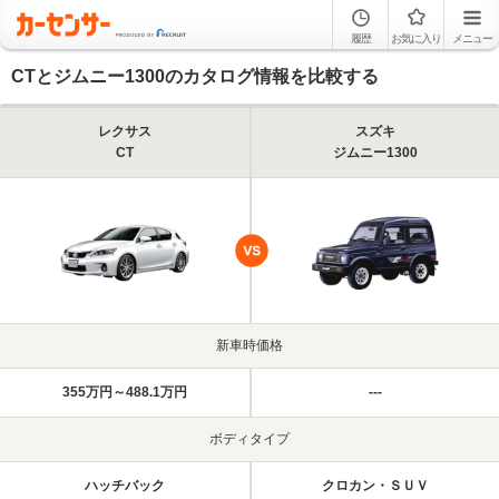
履歴
お気に入り
メニュー
CTとジムニー1300のカタログ情報を比較する
レクサス
スズキ
CT
ジムニー1300
新車時価格
355万円～488.1万円
---
ボディタイプ
ハッチバック
クロカン・ＳＵＶ