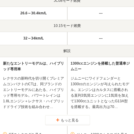
JC08モード燃費
26.6～30.4km/L
---
10.15モード燃費
32～34km/L
---
解説
新たなエントリーモデルは、ハイブリ
1300ccエンジンを搭載した普通車ジ
ッド専用車
ムニー
レクサスの新時代を切り開くプレミア
ジムニーにワイドフェンダーと
ムコンパクトのCTは、同ブランドの
1300ccのエンジンが与えられたモデ
エントリーモデルにあたる、ハイブリ
ル。エンジンはカルタスに搭載され
ッド専用モデル。パワートレインは
る直列3気筒エンジンに1気筒を加え
1.8Lエンジン＋レクサス・ハイブリッ
て1300ccユニットとなったG13A型
ドドライブ技術を組み合わせ…
を搭載する。最高出力は70…
もっと見る