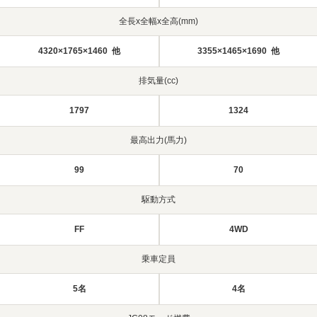
全長x全幅x全高(mm)
4320×1765×1460 他
3355×1465×1690 他
排気量(cc)
1797
1324
最高出力(馬力)
99
70
駆動方式
FF
4WD
乗車定員
5名
4名