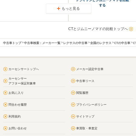
する
もっと見る
CTとジムニーノマドの比較トップへ
中古車トップ
中古車検索：メーカー一覧
レクサスの中古車
全国のレクサス
CTの中古車
C
カーセンサートップへ
メーカー認定中古車
カーセンサー
中古車リース
アフター保証対象車
お気に入り
閲覧履歴
問合わせ履歴
プライバシーポリシー
利用規約
サイトマップ
お問い合わせ
車買取・車査定