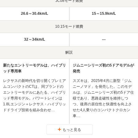
JC08モード燃費
26.6～30.4km/L
15～15.9km/L
10.15モード燃費
32～34km/L
---
解説
新たなエントリーモデルは、ハイブリ
ジムニーシリーズ初の5ドアモデルが
ッド専用車
発売
レクサスの新時代を切り開くプレミア
スズキは、2025年4月に新型「ジム
ムコンパクトのCTは、同ブランドの
ニーノマド」を発売した。このモデ
エントリーモデルにあたる、ハイブリ
ルは、ジムニーシリーズ初の5ドア仕
ッド専用モデル。パワートレインは
様であり、悪路走破性を維持しつ
1.8Lエンジン＋レクサス・ハイブリッ
つ、後席の居住性と快適性を向上さ
ドドライブ技術を組み合わせ…
せた4人乗りのコンパクトクロカン
車…
もっと見る