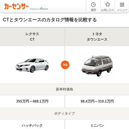
履歴
お気に入り
メニュー
CTとタウンエースのカタログ情報を比較する
レクサス
トヨタ
CT
タウンエース
新車時価格
355万円～488.1万円
98.4万円～310.1万円
ボディタイプ
ハッチバック
ミニバン