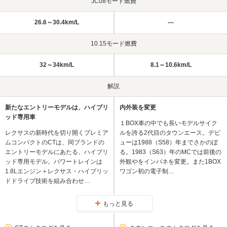
JC08モード燃費
26.6～30.4km/L
---
10.15モード燃費
32～34km/L
8.1～10.6km/L
解説
新たなエントリーモデルは、ハイブリ
内外装を変更
ッド専用車
１BOX車の中でも長いモデルサイク
レクサスの新時代を切り開くプレミア
ルを誇る2代目のタウンエース。デビ
ムコンパクトのCTは、同ブランドの
ューは1988（S58）年までさかのぼ
エントリーモデルにあたる、ハイブリ
る。1983（S63）年のMCでは前後の
ッド専用モデル。パワートレインは
外観やをインパネを変更。また1BOX
1.8Lエンジン＋レクサス・ハイブリッ
ワゴン初の電子制…
ドドライブ技術を組み合わせ…
もっと見る