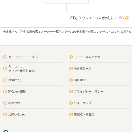
CTとタウンエースの比較トップへ
中古車トップ
中古車検索：メーカー一覧
レクサスの中古車
全国のレクサス
CTの中古車
C
カーセンサートップへ
メーカー認定中古車
カーセンサー
中古車リース
アフター保証対象車
お気に入り
閲覧履歴
問合わせ履歴
プライバシーポリシー
利用規約
サイトマップ
お問い合わせ
車買取・車査定