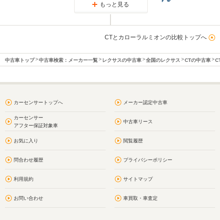
もっと見る
CTとカローラルミオンの比較トップへ
中古車トップ
中古車検索：メーカー一覧
レクサスの中古車
全国のレクサス
CTの中古車
C
カーセンサートップへ
メーカー認定中古車
カーセンサー
中古車リース
アフター保証対象車
お気に入り
閲覧履歴
問合わせ履歴
プライバシーポリシー
利用規約
サイトマップ
お問い合わせ
車買取・車査定