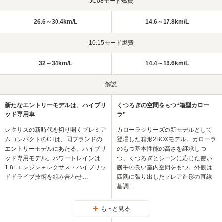
JC08モード燃費
26.6～30.4km/L
14.6～17.8km/L
10.15モード燃費
32～34km/L
14.4～16.6km/L
解説
新たなエントリーモデルは、ハイブリ
くつろぎの空間をもつ“箱型カロー
ッド専用車
ラ”
レクサスの新時代を切り開くプレミア
カローラシリーズの新モデルとして
ムコンパクトのCTは、同ブランドの
登場した箱形2BOXモデル。カローラ
エントリーモデルにあたる、ハイブリ
のもつ基本性能の高さを継承しつ
ッド専用モデル。パワートレインは
つ、くつろぎとシーンに応じた使い
1.8Lエンジン＋レクサス・ハイブリッ
勝手の良い室内空間をもつ。外観は
ドドライブ技術を組み合わせ…
四隅に張り出したフレア造形の直線
基調…
もっと見る