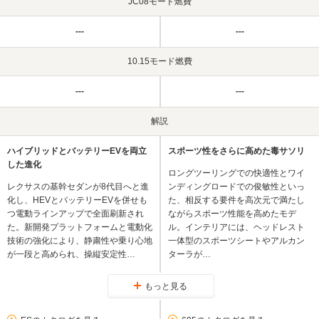
JC08モード燃費
---
---
10.15モード燃費
---
---
解説
ハイブリッドとバッテリーEVを両立
スポーツ性をさらに高めた毒サソリ
した進化
ロングツーリングでの快適性とワイ
レクサスの基幹セダンが8代目へと進
ンディングロードでの俊敏性といっ
化し、HEVとバッテリーEVを併せも
た、相反する要件を高次元で満たし
つ電動ラインアップで全面刷新され
ながらスポーツ性能を高めたモデ
た。新開発プラットフォームと電動化
ル。インテリアには、ヘッドレスト
技術の強化により、静粛性や乗り心地
一体型のスポーツシートやアルカン
が一段と高められ、操縦安定性…
ターラが…
もっと見る