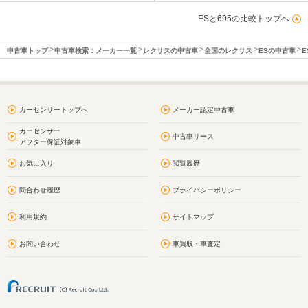
ESと695の比較トップへ
中古車トップ
中古車検索：メーカー一覧
レクサスの中古車
全国のレクサス
ESの中古車
E
カーセンサートップへ
メーカー認定中古車
カーセンサー
中古車リース
アフター保証対象車
お気に入り
閲覧履歴
問合わせ履歴
プライバシーポリシー
利用規約
サイトマップ
お問い合わせ
車買取・車査定