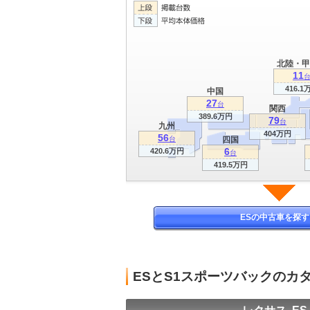
北陸・甲
11
416.1
中国
27
台
関西
389.6万円
79
台
九州
404万円
56
台
四国
6
420.6万円
台
419.5万円
ESの中古車を探す
ESとS1スポーツバックのカ