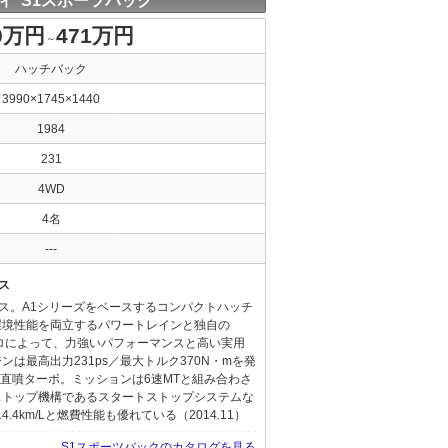
ィ S1スポーツバック
0万円
471万円
～
ハッチバック
3990×1745×1440
1984
231
4WD
4名
---
ス
ス。A1シリーズをベースするコンパクトハッチ
環境性能を両立するパワートレインと独自の
ロによって、力強いパフォーマンスと高い実用
は最高出力231ps／最大トルク370N・mを発
リン直噴ターボ。ミッションは6速MTと組み合わさ
ストップ機構であるスタートストップシステムな
.4km/Lと燃費性能も優れている（2014.11）
S1スポーツバックのカタログを見る