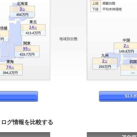
北海道
3
台
456万円
東北
14
信越
台
413.4万円
台
地域別台数
万円
中国
関東
2
台
95
台
149.8万円
419.7万円
九州
2
東海
台
四国
74
0
250万円
台
台
394.2万円
---
S1ス
タログ情報を比較する