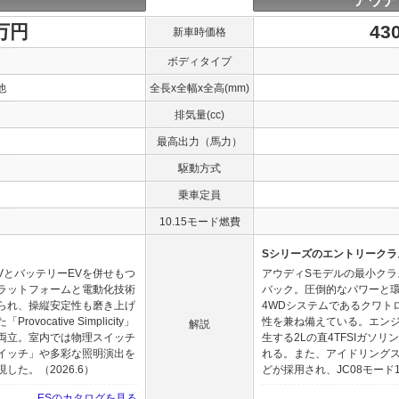
アウデ
0万円
43
新車時価格
ボディタイプ
他
全長x全幅x全高(mm)
排気量(cc)
最高出力（馬力）
駆動方式
乗車定員
10.15モード燃費
Sシリーズのエントリークラ
VとバッテリーEVを併せもつ
アウディSモデルの最小クラ
ラットフォームと電動化技術
バック。圧倒的なパワーと
られ、操縦安定性も磨き上げ
4WDシステムであるクワト
cative Simplicity」
性を兼ね備えている。エンジン
解説
両立。室内では物理スイッチ
生する2Lの直4TFSIガソ
イッチ」や多彩な照明演出を
れる。また、アイドリング
た。（2026.6）
どが採用され、JC08モード14
ESのカタログを見る