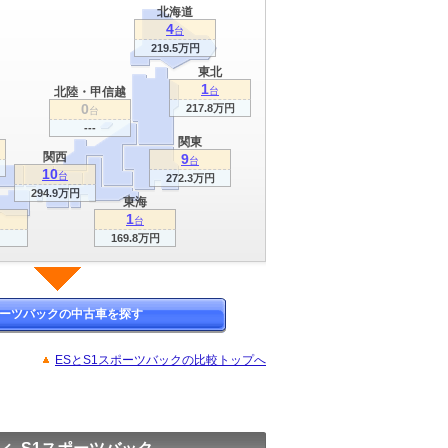
北海道
4
台
219.5万円
東北
1
北陸・甲信越
台
0
217.8万円
台
---
関東
関西
9
台
10
台
272.3万円
294.9万円
東海
1
台
169.8万円
ポーツバックの中古車を探す
ESとS1スポーツバックの比較トップへ