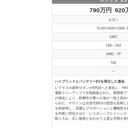
レクサス ES
790万円
92
～
セダン
5140×1920×1560 
2487
189～342
4WD、FF
5名
---
ハイブリッドとバッテリーEVを両立した進化
レクサスの基幹セダンが8代目へと進化し、HE
電動ラインアップで全面刷新された。新開発プ
の強化により、静粛性や乗り心地が一段と高め
られた。デザインは次世代BEVの思想を反映した「Provo
を初採用し、流麗なプロポーションと機能性を
を内装に同化させた「レスポンシブヒドゥンス
取り入れ、広い後席と合わせて上質な空間を実現し