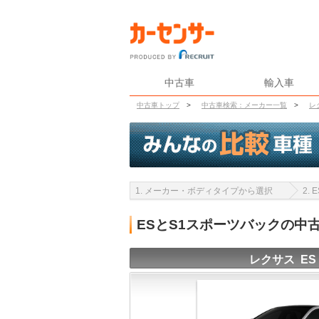
中古車
輸入車
中古車トップ
>
中古車検索：メーカー一覧
>
レ
1. メーカー・ボディタイプから選択
2.
ESとS1スポーツバックの中
レクサス ES