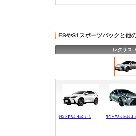
ESやS1スポーツバックと他
レクサス 
NXとESを比較する
RCとESを比較す