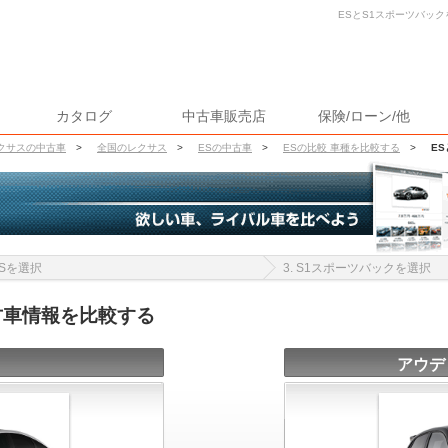
ESとS1スポーツバック
カタログ
中古車販売店
保険/ローン/他
クサスの中古車
>
全国のレクサス
>
ESの中古車
>
ESの比較 車種を比較する
>
E
 ESを選択
3. S1スポーツバックを選択
古車情報を比較する
アウデ