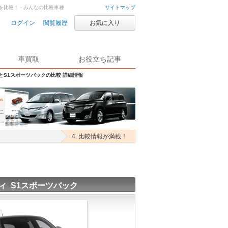
を比較！ - みんなの比較車種
サイトマップ
ログイン
閲覧履歴
お気に入り
車買取
お役立ち記事
SとS1スポーツバックの比較 詳細情報
4. 比較情報が満載！
ィ S1スポーツバック