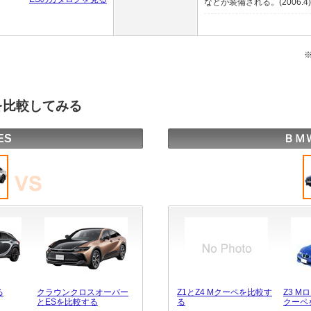
などが装備される。(2006.4)
を比較してみる
ES
ＢＭＷ
る
クラウンクロスオーバー
Z1とZ4 Mクーペを比較す
Z3 M
とESを比較する
る
クーペ