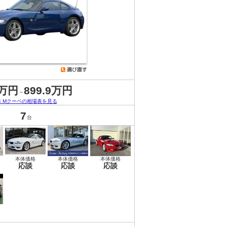
5万円
899.9万円
～
4 Mクーペの相場表を見る
7
台
本体価格
本体価格
本体価格
応談
応談
応談