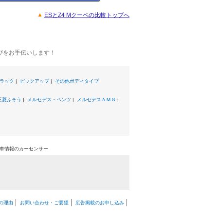
ESとZ4 Mクーペの比較トップへ
。
びをお手伝いします！
ラック
|
ピックアップ
|
その他ボディタイプ
三菱ふそう
|
メルセデス・ベンツ
|
メルセデスＡＭＧ
|
中古車情報のカーセンサー
の理由
お問い合わせ・ご要望
広告掲載のお申し込み