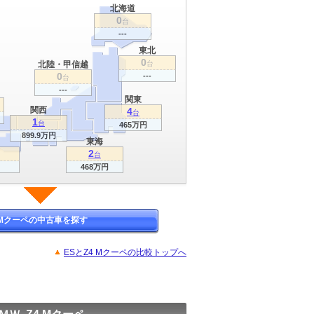
北海道
0
台
---
東北
0
北陸・甲信越
台
0
---
台
---
関東
関西
4
台
1
台
465万円
899.9万円
東海
2
台
468万円
 Mクーペの中古車を探す
ESとZ4 Mクーペの比較トップへ