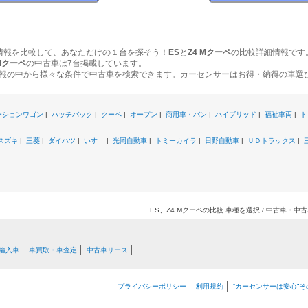
情報を比較して、あなただけの１台を探そう！
ES
と
Z4 Mクーペ
の比較詳細情報です
 Mクーペ
の中古車は7台掲載しています。
報の中から様々な条件で中古車を検索できます。カーセンサーはお得・納得の車選
ーションワゴン
|
ハッチバック
|
クーペ
|
オープン
|
商用車・バン
|
ハイブリッド
|
福祉車両
|
ト
スズキ
|
三菱
|
ダイハツ
|
いすゞ
|
光岡自動車
|
トミーカイラ
|
日野自動車
|
ＵＤトラックス
|
ES、Z4 Mクーペの比較 車種を選択 / 中古車・
輸入車
車買取・車査定
中古車リース
プライバシーポリシー
利用規約
“カーセンサーは安心”そ