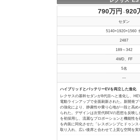
レクサス ES
790万円
92
～
セダン
5140×1920×1560 
2487
189～342
4WD、FF
5名
---
ハイブリッドとバッテリーEVを両立した進化
レクサスの基幹セダンが8代目へと進化し、HE
電動ラインアップで全面刷新された。新開発プ
の強化により、静粛性や乗り心地が一段と高め
られた。デザインは次世代BEVの思想を反映した「Provo
を初採用し、流麗なプロポーションと機能性を
を内装に同化させた「レスポンシブヒドゥンス
取り入れ、広い後席と合わせて上質な空間を実現し