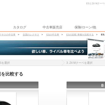
ESとZ4 Mクー
カタログ
中古車販売店
保険/ローン/他
クサスの中古車
>
全国のレクサス
>
ESの中古車
>
ESの比較 車種を比較する
>
ES
 ESを選択
3. Z4 Mクーペを選択
報を比較する
Ｂ