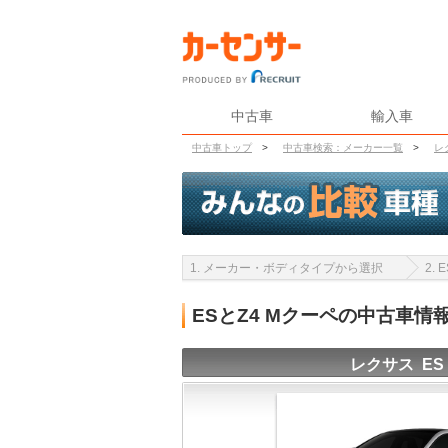
中古車
輸入車
中古車トップ
>
中古車検索：メーカー一覧
>
レ
1. メーカー・ボディタイプから選択
2.
ESとZ4 Mクーペの中古車情
レクサス ES