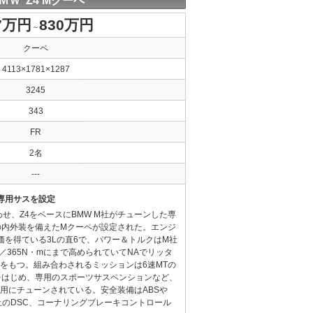
ＭＷ Z4 Mクーペ
7万円
830万円
～
クーペ
4113×1781×1287
3245
343
FR
2名
---
専用サスを設定
せ、Z4をベースにBMW M社がチューンした専
の内外装を備えたMクーペが設定された。エンジ
価を得ている3Lの直6で、パワー＆トルクはM社
ps)／365N・mにまで高められていてNAでリッタ
能をもつ。組み合わされるミッションは6速MTの
をはじめ、専用のスポーツサスペンションなど、
用にチューンされている。安全装備はABSや
止のDSC、コーナリングブレーキコントロール