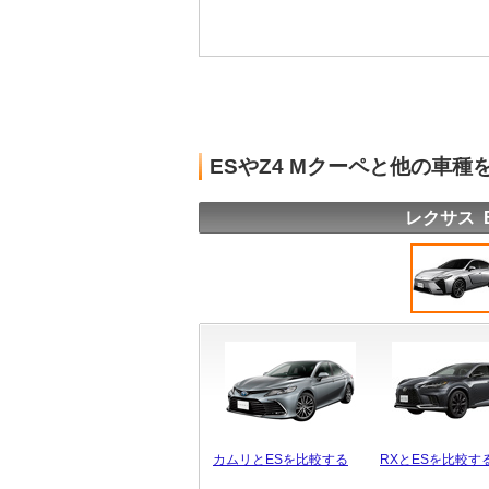
ESやZ4 Mクーペと他の車種
レクサス 
カムリとESを比較する
RXとESを比較す