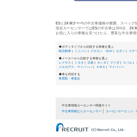
ES
と
Z4 Mクーペ
の中古車価格や燃費、スペック
現在カーセンサーでは
ES
の中古車は364台、
Z4
お気に入りの車種を見つけたら、豊富な中古車情
◆ボディタイプから比較する車種を選ぶ
軽自動車
|
ミニバン
|
クロカン・SUV
|
セダン
|
ステ
◆メーカーから比較する車種を選ぶ
レクサス
|
トヨタ
|
日産
|
ホンダ
|
マツダ
|
スバル
|
メルセデス・マイバッハ
|
ＡＭＧ
|
マイバッハ
◆車を売却する
車買取・車査定
中古車情報カーセンサー関連サイト
中古車情報ならカーセンサー
カーセンサーエッジ・