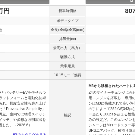
Ｂ
0万円
80
新車時価格
ボディタイプ
他
全長x全幅x全高(mm)
排気量(cc)
最高出力（馬力）
駆動方式
乗車定員
10.15モード燃費
M3から移植されたハートに
VとバッテリーEVを併せもつ
Z4のマイナーチェンジに合わ
ラットフォームと電動化技術
用エンジンを搭載し、専用
られ、操縦安定性も磨き上げ
ンはM3に搭載されて高い評
cative Simplicity」
の手によって252kW(343
両立。室内では物理スイッチ
ー当たり100psを超える性
解説
イッチ」や多彩な照明演出を
みの設定だ。このエンジン
た。（2026.6）
シャーシはMロードスター専
SRSエアバッグ、横滑り防
ESのカタログを見る