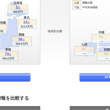
北海道
3
台
456万円
東北
14
信越
台
413.4万円
台
地域別台数
万円
中国
関東
0
台
96
台
---
419.9万円
九州
0
東海
台
四国
74
0
---
台
台
394.2万円
---
Z4
情報を比較する