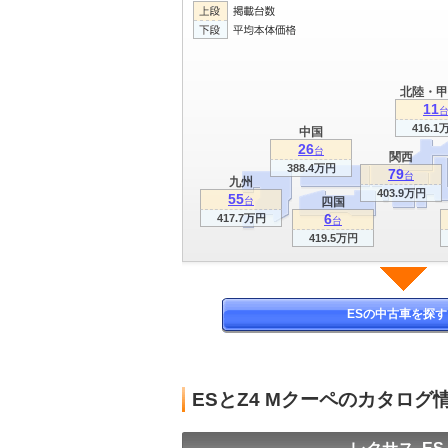
北陸・甲
11
416.1
中国
26
台
関西
388.4万円
79
台
九州
403.9万円
55
台
四国
6
417.7万円
台
419.5万円
ESの中古車を探す
ESとZ4 Mクーペのカタログ