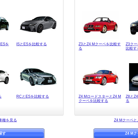
ESを
ISとESを比較する
Z3とZ4 Mクーペを比較す
Z3クー
る
比較す
る
RCとESを比較する
Z4 MロードスターとZ4 M
Z8とZ
クーペを比較する
る
車種を見る
Z4 Mクーペ
探す
Z4 M