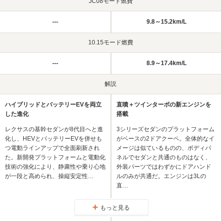
JC08モード燃費
---
9.8～15.2km/L
10.15モード燃費
---
8.9～17.4km/L
解説
ハイブリッドとバッテリーEVを両立
直噴＋ツインターボの新エンジンを
した進化
搭載
レクサスの基幹セダンが8代目へと進
3シリーズセダンのプラットフォーム
化し、HEVとバッテリーEVを併せも
がベースの2ドアクーペ。全体的なイ
つ電動ラインアップで全面刷新され
メージは似ているものの、ボディパ
た。新開発プラットフォームと電動化
ネルでセダンと共通のものはなく、
技術の強化により、静粛性や乗り心地
外装パーツではわずかにドアハンド
が一段と高められ、操縦安定性…
ルのみが共通だ。エンジンは3Lの
直…
もっと見る