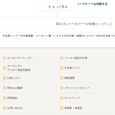
M3と3シリーズクーペを比較する
もっと見る
ESと3シリーズクーペの比較トップへ
中古車トップ
中古車検索：メーカー一覧
レクサスの中古車
全国のレクサス
ESの中古車
E
カーセンサートップへ
メーカー認定中古車
カーセンサー
中古車リース
アフター保証対象車
お気に入り
閲覧履歴
問合わせ履歴
プライバシーポリシー
利用規約
サイトマップ
お問い合わせ
車買取・車査定