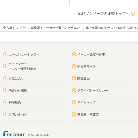
ESと7シリーズの比較トップへ
中古車トップ
中古車検索：メーカー一覧
レクサスの中古車
全国のレクサス
ESの中古車
E
カーセンサートップへ
メーカー認定中古車
カーセンサー
中古車リース
アフター保証対象車
お気に入り
閲覧履歴
問合わせ履歴
プライバシーポリシー
利用規約
サイトマップ
お問い合わせ
車買取・車査定