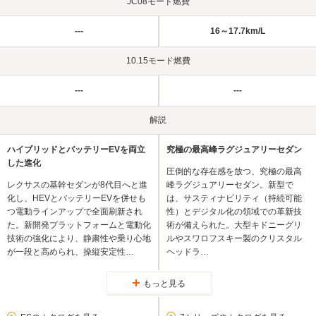
JC08モード燃費
---
16～17.7km/L
10.15モード燃費
---
---
解説
ハイブリッドとバッテリーEVを両立
究極の最高峰ラグジュアリーセダン
した進化
圧倒的な存在感を放つ、究極の最高
レクサスの基幹セダンが8代目へと進
峰ラグジュアリーセダン。新型で
化し、HEVとバッテリーEVを併せも
は、サスティナビリティ（持続可能
つ電動ラインアップで全面刷新され
性）とデジタル化の領域での革新技
た。新開発プラットフォームと電動化
術が備えられた。大型キドニーグリ
技術の強化により、静粛性や乗り心地
ルやスワロフスキー製のクリスタル
が一段と高められ、操縦安定性…
ヘッドラ…
もっと見る