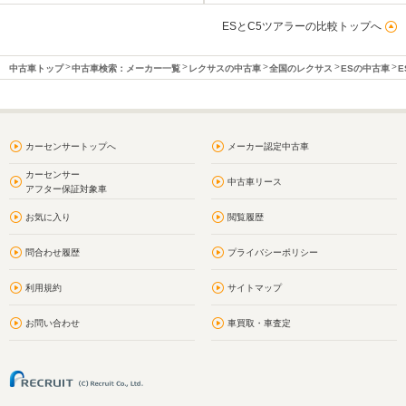
ESとC5ツアラーの比較トップへ
中古車トップ
中古車検索：メーカー一覧
レクサスの中古車
全国のレクサス
ESの中古車
E
カーセンサートップへ
メーカー認定中古車
カーセンサー
中古車リース
アフター保証対象車
お気に入り
閲覧履歴
問合わせ履歴
プライバシーポリシー
利用規約
サイトマップ
お問い合わせ
車買取・車査定