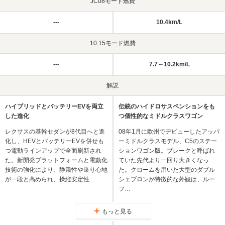
JC08モード燃費
---
10.4km/L
10.15モード燃費
---
7.7～10.2km/L
解説
ハイブリッドとバッテリーEVを両立
伝統のハイドロサスペンションをも
した進化
つ個性的なミドルクラスワゴン
レクサスの基幹セダンが8代目へと進
08年1月に欧州でデビューしたアッパ
化し、HEVとバッテリーEVを併せも
ーミドルクラスモデル、C5のステー
つ電動ラインアップで全面刷新され
ションワゴン版。ブレークと呼ばれ
た。新開発プラットフォームと電動化
ていた先代より一回り大きくなっ
技術の強化により、静粛性や乗り心地
た。クロームを用いた大型のダブル
が一段と高められ、操縦安定性…
シェブロンが特徴的な外観は、ルー
フ…
もっと見る