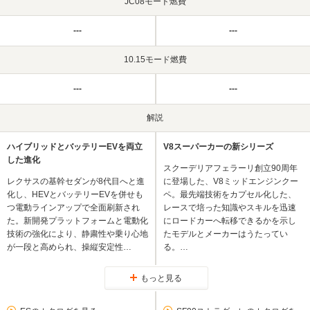
JC08モード燃費
---
---
10.15モード燃費
---
---
解説
ハイブリッドとバッテリーEVを両立
V8スーパーカーの新シリーズ
した進化
スクーデリアフェラーリ創立90周年
レクサスの基幹セダンが8代目へと進
に登場した、V8ミッドエンジンクー
化し、HEVとバッテリーEVを併せも
ペ。最先端技術をカプセル化した、
つ電動ラインアップで全面刷新され
レースで培った知識やスキルを迅速
た。新開発プラットフォームと電動化
にロードカーへ転移できるかを示し
技術の強化により、静粛性や乗り心地
たモデルとメーカーはうたってい
が一段と高められ、操縦安定性…
る。…
もっと見る