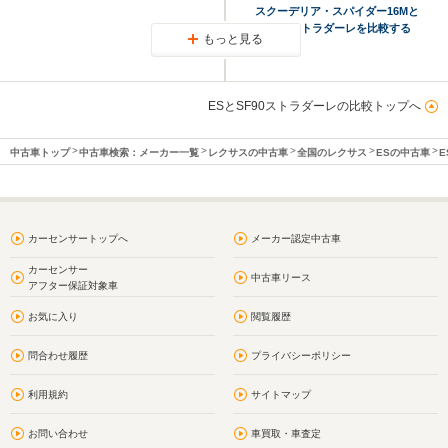
スクーデリア・スパイダー16Mと
SF90ストラダーレを比較する
もっと見る
ESとSF90ストラダーレの比較トップへ
中古車トップ
中古車検索：メーカー一覧
レクサスの中古車
全国のレクサス
ESの中古車
E
カーセンサートップへ
メーカー認定中古車
カーセンサー
中古車リース
アフター保証対象車
お気に入り
閲覧履歴
問合わせ履歴
プライバシーポリシー
利用規約
サイトマップ
お問い合わせ
車買取・車査定