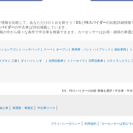
ク情報を比較して、あなただけの１台を探そう！
ES
と
F8スパイダー
の比較詳細情報
スパイダー
の中古車は59台掲載しています。
報の中から様々な条件で中古車を検索できます。カーセンサーはお得・納得の車選
ーションワゴン
|
ハッチバック
|
クーペ
|
オープン
|
商用車・バン
|
ハイブリッド
|
福祉車両
|
ト
スズキ
|
三菱
|
ダイハツ
|
いすゞ
|
光岡自動車
|
トミーカイラ
|
日野自動車
|
ＵＤトラックス
|
ES、F8スパイダーの比較 車種を選択 / 中古車・
輸入車
車買取・車査定
中古車リース
プライバシーポリシー
利用規約
“カーセンサーは安心”そ