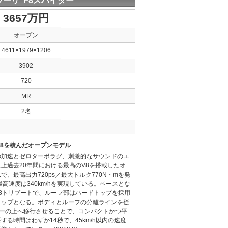
ラーリ F8スパイダー
3657万円
オープン
4611×1979×1206
3902
720
MR
2名
---
V8を積んだオープンモデル
の加速とゼロターボラグ、刺激的なサウンドのエ
上過去20年間における最高のV8を搭載したオ
で、最高出力720ps／最大トルク770N・mを発
秒、最高速度は340km/hを実現している。ベースとな
8トリブートで、ルーフ部はハードトップを採用
トップとなる。ボディとルーフの分離ラインを従
ラーの上へ移行させることで、コンパクトかつ平
る時間はわずか14秒で、45km/h以内の速度