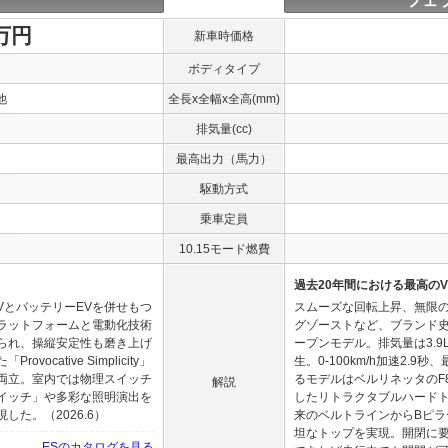
フェ
0万円
新車時価格
ボディタイプ
他
全長x全幅x全高(mm)
排気量(cc)
最高出力（馬力）
駆動方式
乗車定員
10.15モード燃費
過去20年間における最高の
VとバッテリーEVを併せもつ
スムーズな回転上昇、無限
ラットフォームと電動化技術
グゾーストなど、ブランド史
られ、操縦安定性も磨き上げ
ープンモデル。排気量は3.9L
cative Simplicity」
生。0-100km/h加速2.9
両立。室内では物理スイッチ
るモデルはベルリネッタのF
解説
イッチ」や多彩な照明演出を
したリトラクタブルハード
た。（2026.6）
来のベルトラインからBピ
坦なトップを実現。開閉に要す
ESのカタログを見る