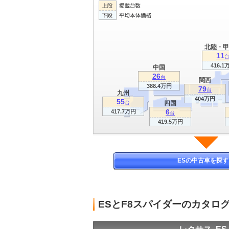
北陸・甲
11
416.1
中国
26
台
関西
388.4万円
79
台
九州
404万円
55
台
四国
6
417.7万円
台
419.5万円
ESの中古車を探す
ESとF8スパイダーのカタロ