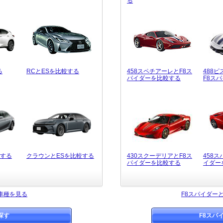
る
る
RCとESを比較する
458スペチアーレとF8ス
488
パイダーを比較する
F8ス
較する
クラウンとESを比較する
430スクーデリアとF8ス
458
パイダーを比較する
イダー
車種を見る
F8スパイダー
探す
F8スパ