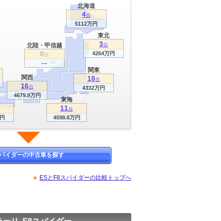
北海道
4
台
5112万円
東北
3
北陸・甲信越
台
0
4264万円
台
---
関東
関西
18
台
16
台
4332万円
4679.9万円
東海
11
台
万円
4598.8万円
スパイダーの中古車を探す
ESとF8スパイダーの比較トップへ