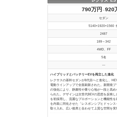
レクサス ES
790万円
92
～
セダン
5140×1920×1560 
2487
189～342
4WD、FF
5名
---
ハイブリッドとバッテリーEVを両立した進化
レクサスの基幹セダンが8代目へと進化し、HE
電動ラインアップで全面刷新された。新開発プ
の強化により、静粛性や乗り心地が一段と高め
られた。デザインは次世代BEVの思想を反映した「Provo
を初採用し、流麗なプロポーションと機能性を
を内装に同化させた「レスポンシブヒドゥンス
取り入れ、広い後席と合わせて上質な空間を実現し