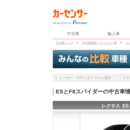
中古車
輸入車
中古車トップ
>
中古車検索：メーカー一覧
>
レ
1. メーカー・ボディタイプから選択
2.
ESとF8スパイダーの中古車
レクサス ES