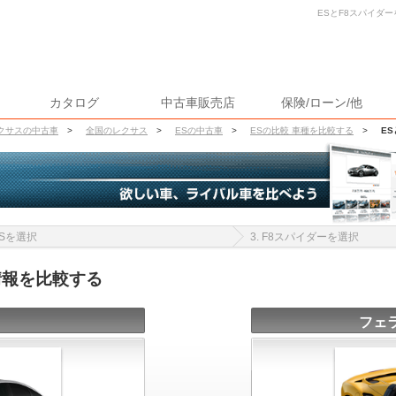
ESとF8スパイダー
カタログ
中古車販売店
保険/ローン/他
クサスの中古車
>
全国のレクサス
>
ESの中古車
>
ESの比較 車種を比較する
>
E
 ESを選択
3. F8スパイダーを選択
情報を比較する
フェ