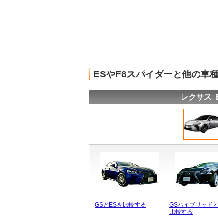
ESやF8スパイダーと他の車
レクサス 
GSとESを比較する
GSハイブリッドと
比較する