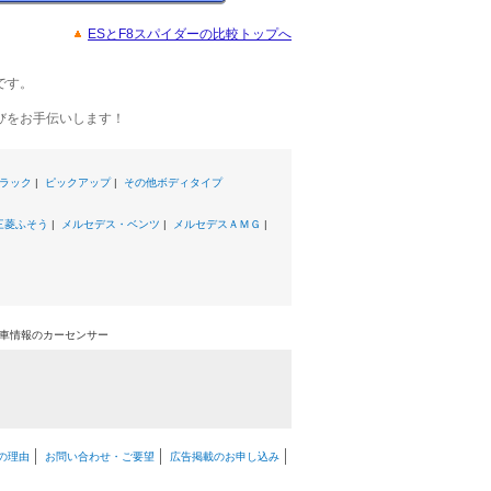
ESとF8スパイダーの比較トップへ
です。
びをお手伝いします！
ラック
|
ピックアップ
|
その他ボディタイプ
三菱ふそう
|
メルセデス・ベンツ
|
メルセデスＡＭＧ
|
中古車情報のカーセンサー
の理由
お問い合わせ・ご要望
広告掲載のお申し込み