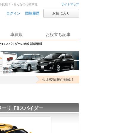
を比較！ - みんなの比較車種
サイトマップ
ログイン
閲覧履歴
お気に入り
車買取
お役立ち記事
SとF8スパイダーの比較 詳細情報
4. 比較情報が満載！
ラーリ F8スパイダー