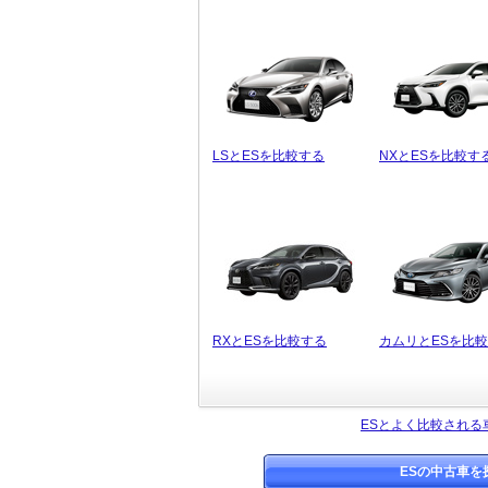
LSとESを比較する
NXとESを比較す
RXとESを比較する
カムリとESを比
ESとよく比較される
ESの中古車を