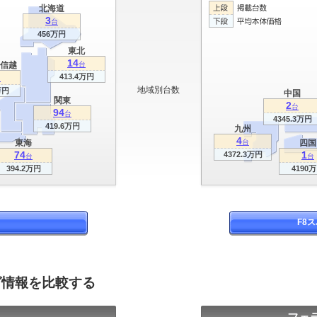
北海道
3
台
456万円
東北
14
信越
台
413.4万円
台
地域別台数
万円
中国
関東
2
台
94
台
4345.3万円
419.6万円
九州
4
東海
台
四国
74
1
4372.3万円
台
台
394.2万円
4190
F8
グ情報を比較する