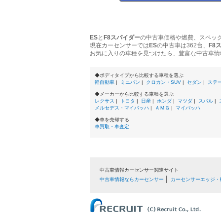
ES
と
F8スパイダー
の中古車価格や燃費、スペッ
現在カーセンサーでは
ES
の中古車は362台、
F8
お気に入りの車種を見つけたら、豊富な中古車情
◆ボディタイプから比較する車種を選ぶ
軽自動車
|
ミニバン
|
クロカン・SUV
|
セダン
|
ステ
◆メーカーから比較する車種を選ぶ
レクサス
|
トヨタ
|
日産
|
ホンダ
|
マツダ
|
スバル
|
メルセデス・マイバッハ
|
ＡＭＧ
|
マイバッハ
◆車を売却する
車買取・車査定
中古車情報カーセンサー関連サイト
中古車情報ならカーセンサー
カーセンサーエッジ・