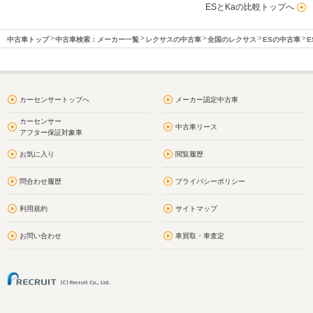
ESとKaの比較トップへ
中古車トップ
中古車検索：メーカー一覧
レクサスの中古車
全国のレクサス
ESの中古車
E
カーセンサートップへ
メーカー認定中古車
カーセンサー
中古車リース
アフター保証対象車
お気に入り
閲覧履歴
問合わせ履歴
プライバシーポリシー
利用規約
サイトマップ
お問い合わせ
車買取・車査定