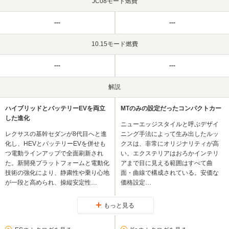
JC08モード燃費
---
---
10.15モード燃費
---
---
解説
ハイブリッドとバッテリーEVを両立
MTのみの設定だったコンパクトカー
した進化
ニューエッジスタイルと呼ぶデザイ
レクサスの基幹セダンが8代目へと進
ニング手法によって生み出したルッ
化し、HEVとバッテリーEVを併せも
クスは、非常にオリジナリティが高
つ電動ラインアップで全面刷新され
い。エクステリアはおろかインテリ
た。新開発プラットフォームと電動化
アまで目に見える範囲はすべて曲
技術の強化により、静粛性や乗り心地
面・曲線で構成されている。安価な
が一段と高められ、操縦安定性…
価格設定…
もっと見る