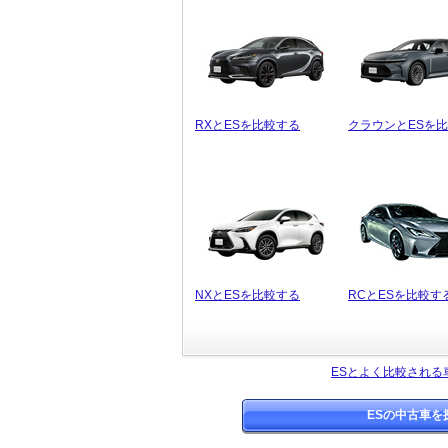
RXとESを比較する
クラウンとESを
NXとESを比較する
RCとESを比較す
ESとよく比較される
ESの中古車を