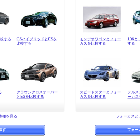
比較する
GSハイブリッドとESを
モンデオワゴンとフォー
106
比較する
カスを比較する
する
る
クラウンクロスオーバー
スピードスターとフォー
テルス
とESを比較する
カスを比較する
ーカス
車種を見る
フォーカスと
探す
フォー