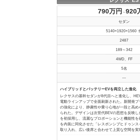
レクサス ES
790万円
92
～
セダン
5140×1920×1560 
2487
189～342
4WD、FF
5名
---
ハイブリッドとバッテリーEVを両立した進化
レクサスの基幹セダンが8代目へと進化し、HE
電動ラインアップで全面刷新された。新開発プ
の強化により、静粛性や乗り心地が一段と高め
られた。デザインは次世代BEVの思想を反映した「Provo
を初採用し、流麗なプロポーションと機能性を
を内装に同化させた「レスポンシブヒドゥンス
取り入れ、広い後席と合わせて上質な空間を実現し