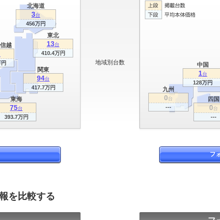
北海道
3
台
456万円
東北
13
信越
台
410.4万円
台
地域別台数
万円
中国
関東
1
台
94
台
128万円
417.7万円
九州
0
東海
台
四国
75
0
---
台
台
393.7万円
---
フ
情報を比較する