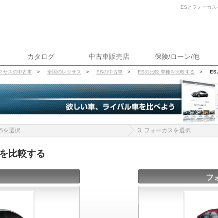
ESとフォーカス
カタログ
中古車販売店
保険/ローン/他
クサスの中古車
>
全国のレクサス
>
ESの中古車
>
ESの比較 車種を比較する
>
E
 ESを選択
3. フォーカスを選択
報を比較する
フ