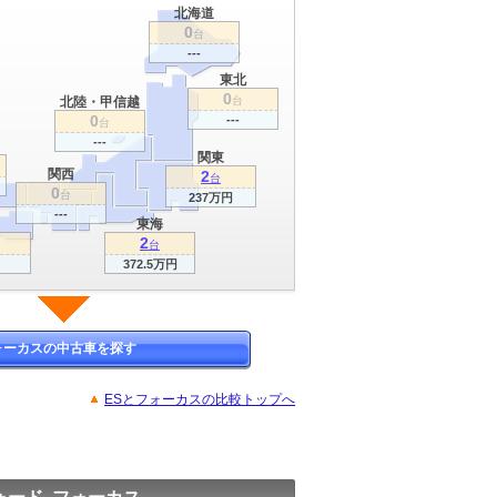
北海道
0
台
---
東北
0
北陸・甲信越
台
0
---
台
---
関東
関西
2
台
0
台
237万円
---
東海
2
台
372.5万円
ォーカスの中古車を探す
ESとフォーカスの比較トップへ