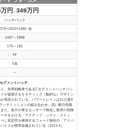
ォード フォーカス
6万円
349万円
～
ハッチバック
4370×1810×1480 他
1497～1998
170～180
FF
5名
---
Cセグメントハッチ
あり、世界戦略車であるCセグメントハッチバッ
ードが提唱するキネティック（動的な）デザイン
が表現されている。パワートレインは2Lの直4
クラッチミッションの組み合わせ。高い動力性能
。また、前方の車をセンサーで検知し衝突の危険
レーキをかける「アクティブ・シティ・ストッ
ターし安定性を確保するフォード独自の「アドバ
イスが標準装備されている（2013.4）