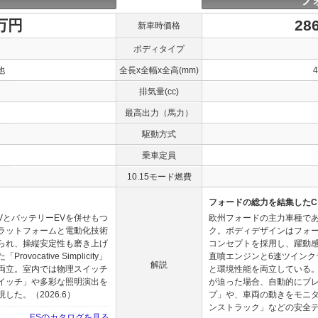
フ
0万円
28
新車時価格
ボディタイプ
他
全長x全幅x全高(mm)
排気量(cc)
最高出力（馬力）
駆動方式
乗車定員
10.15モード燃費
フォードの総力を結集した
VとバッテリーEVを併せもつ
欧州フォードの主力車種で
ラットフォームと電動化技術
ク。ボディデザインはフォ
られ、操縦安定性も磨き上げ
コンセプトを採用し、躍動感
cative Simplicity」
直噴エンジンと6速ツイン
解説
両立。室内では物理スイッチ
と環境性能を両立している
イッチ」や多彩な照明演出を
が迫った場合、自動的にブ
た。（2026.6）
プ」や、車両の動きをモニ
ンストラック」などの安全デバ
ESのカタログを見る