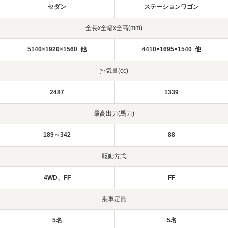
セダン
ステーションワゴン
全長x全幅x全高(mm)
5140×1920×1560 他
4410×1695×1540 他
排気量(cc)
2487
1339
最高出力(馬力)
189～342
88
駆動方式
4WD、FF
FF
乗車定員
5名
5名