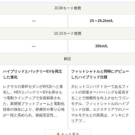
JC08モード燃費
---
25～26.2km/L
10.15モード燃費
---
30km/L
解説
ハイブリッドとバッテリーEVを両立
フィットシャトルと同時にデビュー
した進化
したハイブリッド仕様
レクサスの基幹セダンが8代目へと進
大ヒットコンパクトカーであるフィ
化し、HEVとバッテリーEVを併せも
ットの前後オーバーハングを延長す
つ電動ラインアップで全面刷新され
ることで積載性を向上させたワゴン
た。新開発プラットフォームと電動化
モデル、フィットシャトルのハイブ
技術の強化により、静粛性や乗り心地
リッド仕様。エクステリアでのノー
が一段と高められ、操縦安定性…
マルモデルとの差異は、メッキにク
リアブ…
もっと見る