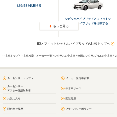
LSとESを比較する
シビックハイブリッドとフィットシ
ャトルハイブリッドを比較する
もっと見る
ESとフィットシャトルハイブリッドの比較トップへ
中古車トップ
中古車検索：メーカー一覧
レクサスの中古車
全国のレクサス
ESの中古車
E
カーセンサートップへ
メーカー認定中古車
カーセンサー
中古車リース
アフター保証対象車
お気に入り
閲覧履歴
問合わせ履歴
プライバシーポリシー