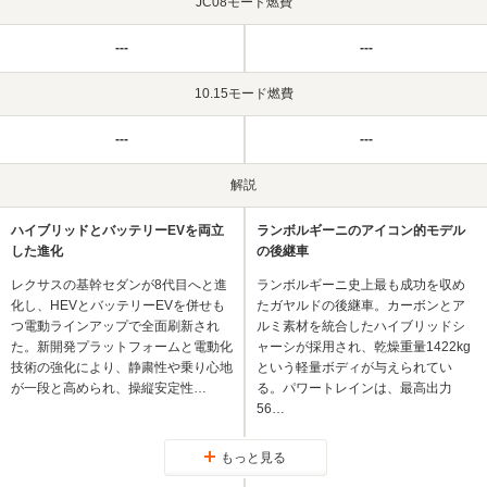
JC08モード燃費
---
---
10.15モード燃費
---
---
解説
ハイブリッドとバッテリーEVを両立
ランボルギーニのアイコン的モデル
した進化
の後継車
レクサスの基幹セダンが8代目へと進
ランボルギーニ史上最も成功を収め
化し、HEVとバッテリーEVを併せも
たガヤルドの後継車。カーボンとア
つ電動ラインアップで全面刷新され
ルミ素材を統合したハイブリッドシ
た。新開発プラットフォームと電動化
ャーシが採用され、乾燥重量1422kg
技術の強化により、静粛性や乗り心地
という軽量ボディが与えられてい
が一段と高められ、操縦安定性…
る。パワートレインは、最高出力
56…
もっと見る