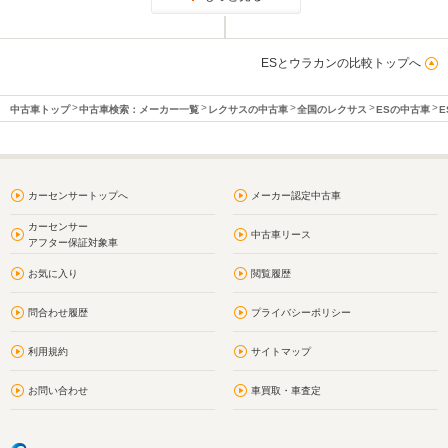
ESとウラカンの比較トップへ
中古車トップ
中古車検索：メーカー一覧
レクサスの中古車
全国のレクサス
ESの中古車
E
カーセンサートップへ
メーカー認定中古車
カーセンサー
中古車リース
アフター保証対象車
お気に入り
閲覧履歴
問合わせ履歴
プライバシーポリシー
利用規約
サイトマップ
お問い合わせ
車買取・車査定