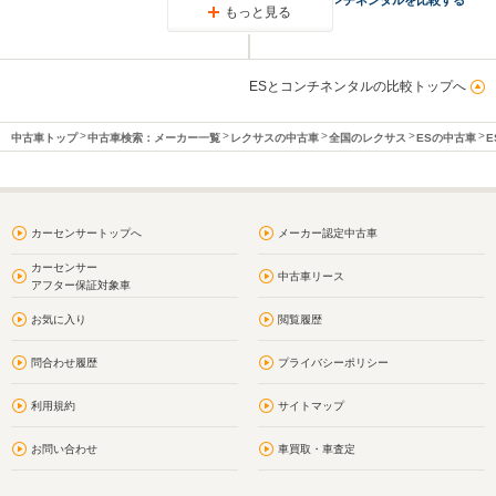
もっと見る
ESとコンチネンタルの比較トップへ
中古車トップ
中古車検索：メーカー一覧
レクサスの中古車
全国のレクサス
ESの中古車
E
カーセンサートップへ
メーカー認定中古車
カーセンサー
中古車リース
アフター保証対象車
お気に入り
閲覧履歴
問合わせ履歴
プライバシーポリシー
利用規約
サイトマップ
お問い合わせ
車買取・車査定