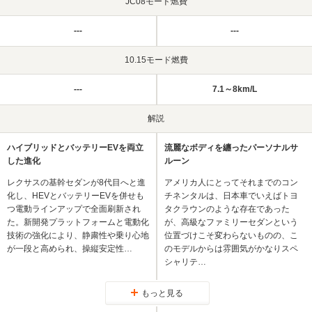
JC08モード燃費
---
---
10.15モード燃費
---
7.1～8km/L
解説
ハイブリッドとバッテリーEVを両立
流麗なボディを纏ったパーソナルサ
した進化
ルーン
レクサスの基幹セダンが8代目へと進
アメリカ人にとってそれまでのコン
化し、HEVとバッテリーEVを併せも
チネンタルは、日本車でいえばトヨ
つ電動ラインアップで全面刷新され
タクラウンのような存在であった
た。新開発プラットフォームと電動化
が、高級なファミリーセダンという
技術の強化により、静粛性や乗り心地
位置づけこそ変わらないものの、こ
が一段と高められ、操縦安定性…
のモデルからは雰囲気がかなりスペ
シャリテ…
もっと見る