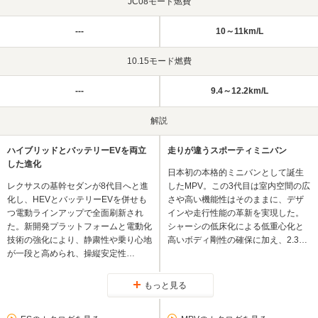
JC08モード燃費
---
10～11km/L
10.15モード燃費
---
9.4～12.2km/L
解説
ハイブリッドとバッテリーEVを両立
走りが違うスポーティミニバン
した進化
日本初の本格的ミニバンとして誕生
レクサスの基幹セダンが8代目へと進
したMPV。この3代目は室内空間の広
化し、HEVとバッテリーEVを併せも
さや高い機能性はそのままに、デザ
つ電動ラインアップで全面刷新され
インや走行性能の革新を実現した。
た。新開発プラットフォームと電動化
シャーシの低床化による低重心化と
技術の強化により、静粛性や乗り心地
高いボディ剛性の確保に加え、2.3…
が一段と高められ、操縦安定性…
もっと見る