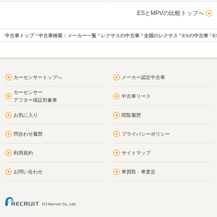
ESとMPVの比較トップへ
中古車トップ
中古車検索：メーカー一覧
レクサスの中古車
全国のレクサス
ESの中古車
E
カーセンサートップへ
メーカー認定中古車
カーセンサー
中古車リース
アフター保証対象車
お気に入り
閲覧履歴
問合わせ履歴
プライバシーポリシー
利用規約
サイトマップ
お問い合わせ
車買取・車査定