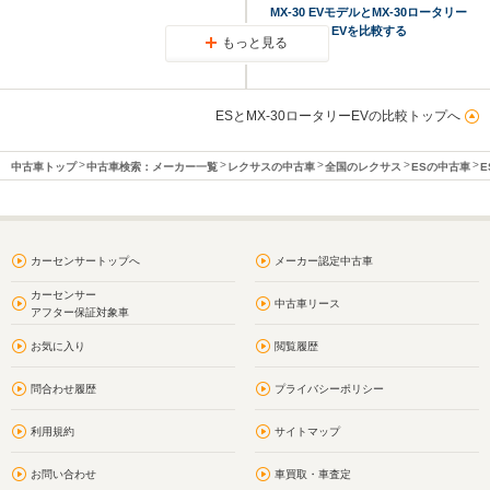
MX-30 EVモデルとMX-30ロータリー
EVを比較する
もっと見る
ESとMX-30ロータリーEVの比較トップへ
中古車トップ
中古車検索：メーカー一覧
レクサスの中古車
全国のレクサス
ESの中古車
E
カーセンサートップへ
メーカー認定中古車
カーセンサー
中古車リース
アフター保証対象車
お気に入り
閲覧履歴
問合わせ履歴
プライバシーポリシー
利用規約
サイトマップ
お問い合わせ
車買取・車査定