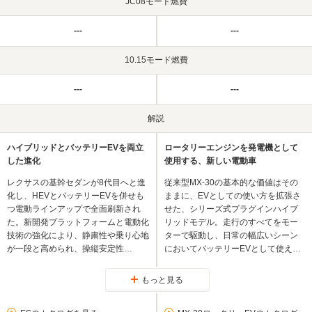
JC08モード燃費
---
---
10.15モード燃費
---
---
解説
ハイブリッドとバッテリーEVを両立
ロータリーエンジンを発電機として
した進化
使用する、新しい電動車
レクサスの基幹セダンが8代目へと進
従来型MX-30の基本的な価値はその
化し、HEVとバッテリーEVを併せも
ままに、EVとしての使い方を拡張さ
つ電動ラインアップで全面刷新され
せた、シリーズ式プラグインハイブ
た。新開発プラットフォームと電動化
リッドモデル。走行のすべてをモー
技術の強化により、静粛性や乗り心地
ターで駆動し、日常の幅広いシーン
が一段と高められ、操縦安定性…
においてバッテリーEVとして使え…
もっと見る