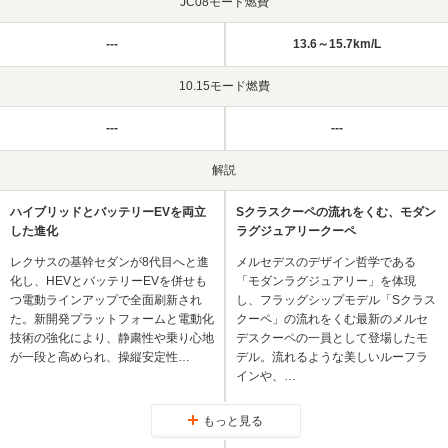
JC08モード燃費
---
13.6～15.7km/L
10.15モード燃費
---
---
解説
ハイブリッドとバッテリーEVを両立
Sクラスクーペの流れをくむ、モダン
した進化
ラグジュアリークーペ
レクサスの基幹セダンが8代目へと進
メルセデスのデザイン哲学である
化し、HEVとバッテリーEVを併せも
「モダンラグジュアリー」を体現
つ電動ラインアップで全面刷新され
し、フラッグシップモデル「Sクラス
た。新開発プラットフォームと電動化
クーペ」の流れをくむ最新のメルセ
技術の強化により、静粛性や乗り心地
デスクーペの一員として登場したモ
が一段と高められ、操縦安定性…
デル。流れるような美しいルーフラ
インや、…
もっと見る