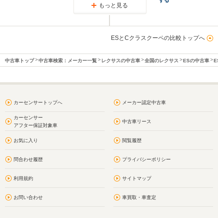
もっと見る
ESとCクラスクーペの比較トップへ
中古車トップ
中古車検索：メーカー一覧
レクサスの中古車
全国のレクサス
ESの中古車
E
カーセンサートップへ
メーカー認定中古車
カーセンサー
中古車リース
アフター保証対象車
お気に入り
閲覧履歴
問合わせ履歴
プライバシーポリシー
利用規約
サイトマップ
お問い合わせ
車買取・車査定