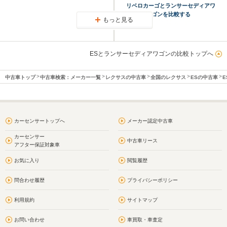
リベロカーゴとランサーセディアワ
ゴンを比較する
もっと見る
ESとランサーセディアワゴンの比較トップへ
中古車トップ
中古車検索：メーカー一覧
レクサスの中古車
全国のレクサス
ESの中古車
E
カーセンサートップへ
メーカー認定中古車
カーセンサー
中古車リース
アフター保証対象車
お気に入り
閲覧履歴
問合わせ履歴
プライバシーポリシー
利用規約
サイトマップ
お問い合わせ
車買取・車査定