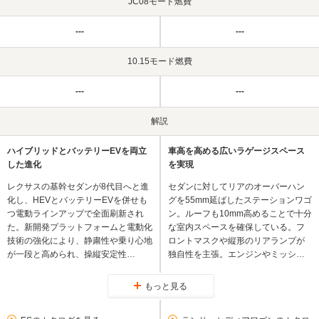
JC08モード燃費
---
---
10.15モード燃費
---
---
解説
ハイブリッドとバッテリーEVを両立
車高を高める広いラゲージスペース
した進化
を実現
レクサスの基幹セダンが8代目へと進
セダンに対してリアのオーバーハン
化し、HEVとバッテリーEVを併せも
グを55mm延ばしたステーションワゴ
つ電動ラインアップで全面刷新され
ン。ルーフも10mm高めることで十分
た。新開発プラットフォームと電動化
な室内スペースを確保している。フ
技術の強化により、静粛性や乗り心地
ロントマスクや縦形のリアランプが
が一段と高められ、操縦安定性…
独自性を主張。エンジンやミッシ…
もっと見る