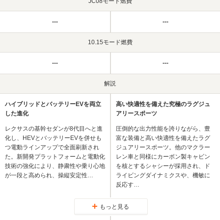
JC08モード燃費
---
---
10.15モード燃費
---
---
解説
ハイブリッドとバッテリーEVを両立
高い快適性を備えた究極のラグジュ
した進化
アリースポーツ
レクサスの基幹セダンが8代目へと進
圧倒的な出力性能を誇りながら、豊
化し、HEVとバッテリーEVを併せも
富な装備と高い快適性を備えたラグ
つ電動ラインアップで全面刷新され
ジュアリースポーツ。他のマクラー
た。新開発プラットフォームと電動化
レン車と同様にカーボン製キャビン
技術の強化により、静粛性や乗り心地
を核とするシャシーが採用され、ド
が一段と高められ、操縦安定性…
ライビングダイナミクスや、機敏に
反応す…
もっと見る