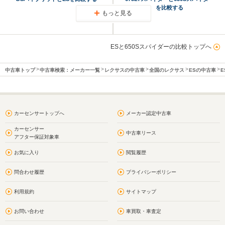
を比較する
もっと見る
ESと650Sスパイダーの比較トップへ
中古車トップ
中古車検索：メーカー一覧
レクサスの中古車
全国のレクサス
ESの中古車
E
カーセンサートップへ
メーカー認定中古車
カーセンサー
中古車リース
アフター保証対象車
お気に入り
閲覧履歴
問合わせ履歴
プライバシーポリシー
利用規約
サイトマップ
お問い合わせ
車買取・車査定