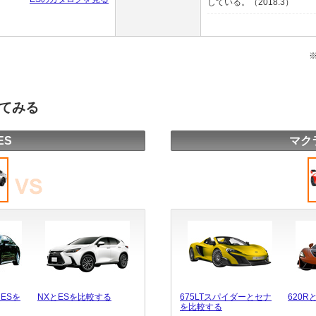
している。（2018.3）
してみる
ES
マク
ESを
NXとESを比較する
675LTスパイダーとセナ
620
を比較する