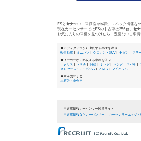
ES
と
セナ
の中古車価格や燃費、スペック情報を
現在カーセンサーでは
ES
の中古車は356台、
セナ
お気に入りの車種を見つけたら、豊富な中古車情
◆ボディタイプから比較する車種を選ぶ
軽自動車
|
ミニバン
|
クロカン・SUV
|
セダン
|
ステ
◆メーカーから比較する車種を選ぶ
レクサス
|
トヨタ
|
日産
|
ホンダ
|
マツダ
|
スバル
|
メルセデス・マイバッハ
|
ＡＭＧ
|
マイバッハ
◆車を売却する
車買取・車査定
中古車情報カーセンサー関連サイト
中古車情報ならカーセンサー
カーセンサーエッジ・