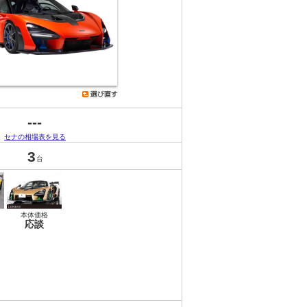
---
セナの相場表を見る
3
台
本体価格
応談