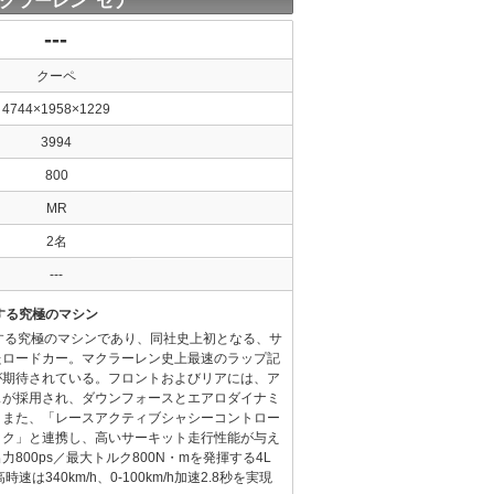
クラーレン セナ
---
クーペ
4744×1958×1229
3994
800
MR
2名
---
する究極のマシン
する究極のマシンであり、同社史上初となる、サ
たロードカー。マクラーレン史上最速のラップ記
が期待されている。フロントおよびリアには、ア
スが採用され、ダウンフォースとエアロダイナミ
。また、「レースアクティブシャシーコントロー
ック」と連携し、高いサーキット走行性能が与え
800ps／最大トルク800N・mを発揮する4L
は340km/h、0-100km/h加速2.8秒を実現