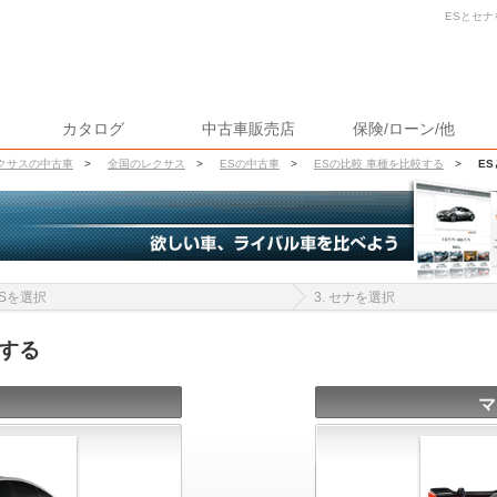
ESとセナ
カタログ
中古車販売店
保険/ローン/他
クサスの中古車
>
全国のレクサス
>
ESの中古車
>
ESの比較 車種を比較する
>
E
 ESを選択
3. セナを選択
する
マ