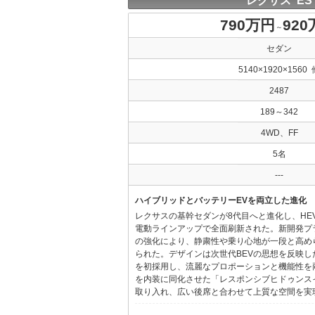
レクサス ES
790万円
92
～
セダン
5140×1920×1560 
2487
189～342
4WD、FF
5名
---
ハイブリッドとバッテリーEVを両立した進化
レクサスの基幹セダンが8代目へと進化し、HE
電動ラインアップで全面刷新された。新開発プ
の強化により、静粛性や乗り心地が一段と高め
られた。デザインは次世代BEVの思想を反映した「Provo
を初採用し、流麗なプロポーションと機能性を
を内装に同化させた「レスポンシブヒドゥンス
取り入れ、広い後席と合わせて上質な空間を実現し