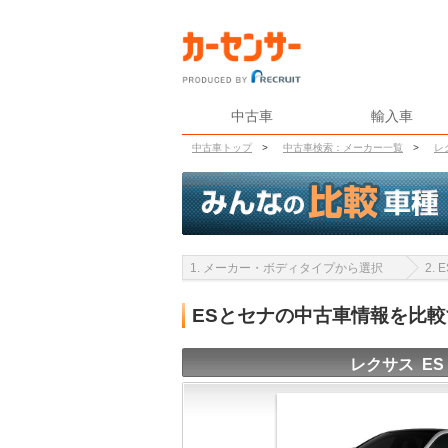
中古車
輸入車
中古車トップ
>
中古車検索：メーカー一覧
>
レ
1. メーカー・ボディタイプから選択
2.
ESとセナの中古車情報を比較
レクサス ES