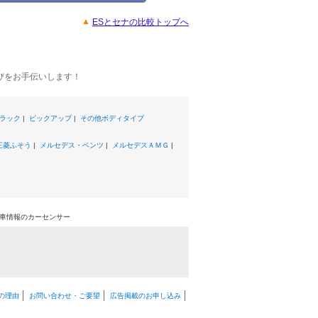
ESとセナの比較トップへ
びをお手伝いします！
ラック
|
ピックアップ
|
その他ボディタイプ
三菱ふそう
|
メルセデス・ベンツ
|
メルセデスＡＭＧ
|
中古車情報のカーセンサー
の理由
お問い合わせ・ご要望
広告掲載のお申し込み