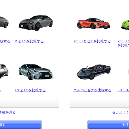
比較する
ISとESを比較する
765LTとセナを比較する
765L
を比較
る
RCとESを比較する
エルバとセナを比較する
EB1
車種を見る
セナとよ
探す
セ