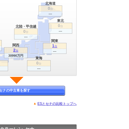
北海道
0
台
---
東北
0
北陸・甲信越
台
0
---
台
---
関東
関西
1
台
2
台
---
30990万円
東海
0
台
---
セナの中古車を探す
ESとセナの比較トップへ