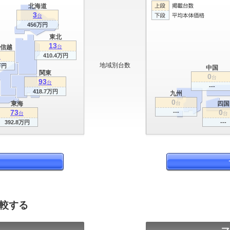
北海道
3
台
456万円
東北
13
信越
台
410.4万円
台
地域別台数
万円
中国
関東
0
台
93
台
---
418.7万円
九州
0
東海
台
四国
73
0
---
台
台
392.8万円
---
比較する