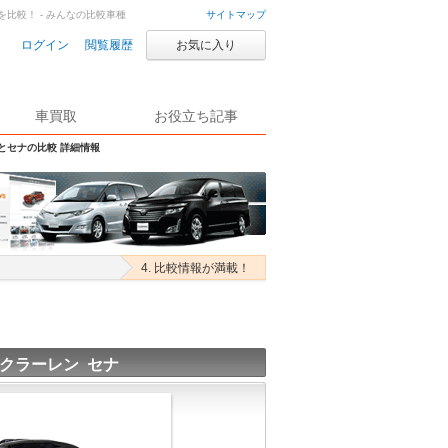
を比較！ - みんなの比較車種
サイトマップ
ログイン
閲覧履歴
お気に入り
車買取
お役立ち記事
Sとセナの比較 詳細情報
4. 比較情報が満載！
クラーレン セナ