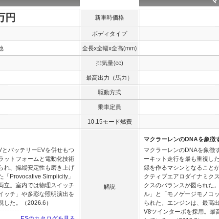
マ
0万円
新車時価格
ボディタイプ
他
全長x全幅x全高(mm)
排気量(cc)
最高出力（馬力）
駆動方式
乗車定員
10.15モード燃費
マクラーレンのDNAを象徴
VとバッテリーEVを併せもつ
マクラーレンのDNAを象徴
ラットフォームと電動化技術
ーキット走行を最も重視し
られ、操縦安定性も磨き上げ
録を作るマシンとなること
cative Simplicity」
クティブエアロダイナミク
両立。室内では物理スイッチ
クスのバランスが図られた
解説
イッチ」や多彩な照明演出を
ル」と「モノゲージモノコ
た。（2026.6）
られた。エンジンは、最高出力
V8ツインターボを採用。最高時速
ESのカタログを見る