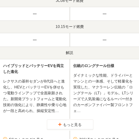
JC08モード燃費
---
---
10.15モード燃費
---
---
解説
ハイブリッドとバッテリーEVを両立
伝統のロングテール仕様
した進化
ダイナミックな性能、ドライバーと
レクサスの基幹セダンが8代目へと進
マシンとの一体感、そして軽量化を
化し、HEVとバッテリーEVを併せも
実現した、マクラーレン伝統の「ロ
つ電動ラインアップで全面刷新され
ングテール（LT）」モデル。LTシリ
た。新開発プラットフォームと電動化
ーズで人気装備になるルーバー付き
技術の強化により、静粛性や乗り心地
のカーボンファイバー製フロントフ
が一段と高められ、操縦安定性…
ェ…
もっと見る