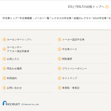
ESと765LTの比較トップへ
中古車トップ
中古車検索：メーカー一覧
レクサスの中古車
全国のレクサス
ESの中古車
E
カーセンサートップへ
メーカー認定中古車
カーセンサー
中古車リース
アフター保証対象車
お気に入り
閲覧履歴
問合わせ履歴
プライバシーポリシー
利用規約
サイトマップ
お問い合わせ
車買取・車査定