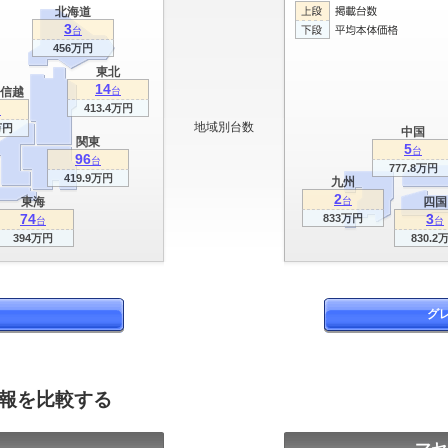
北海道
3
台
456万円
東北
14
信越
台
413.4万円
台
地域別台数
万円
中国
関東
5
台
96
台
777.8万円
419.9万円
九州
2
東海
台
四国
74
3
833万円
台
台
394万円
830.2
グ
情報を比較する