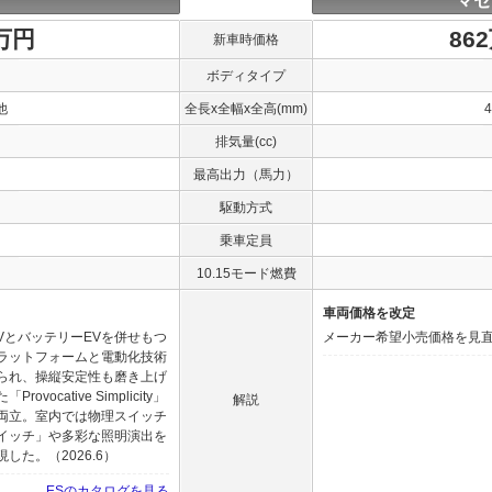
マセ
0万円
86
新車時価格
ボディタイプ
他
全長x全幅x全高(mm)
排気量(cc)
最高出力（馬力）
駆動方式
乗車定員
10.15モード燃費
車両価格を改定
VとバッテリーEVを併せもつ
メーカー希望小売価格を見直し
ラットフォームと電動化技術
られ、操縦安定性も磨き上げ
cative Simplicity」
解説
両立。室内では物理スイッチ
イッチ」や多彩な照明演出を
た。（2026.6）
ESのカタログを見る