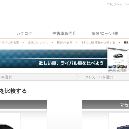
ESとグレカーレ
カタログ
中古車販売店
保険/ローン/他
クサスの中古車
>
全国のレクサス
>
ESの中古車
>
ESの比較 車種を比較する
>
E
 ESを選択
3. グレカーレを選択
報を比較する
マセ