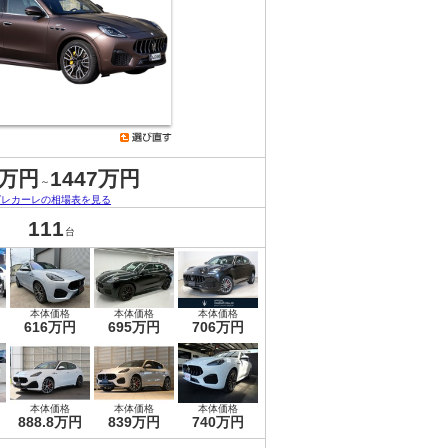
9万円
1447万円
～
グレカーレの相場表を見る
111
台
本体価格
本体価格
本体価格
616万円
695万円
706万円
本体価格
本体価格
本体価格
888.8万円
839万円
740万円