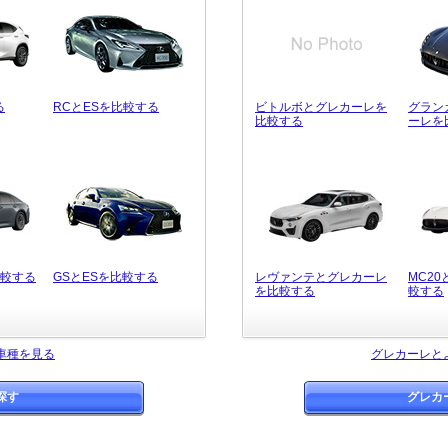
る
RCとESを比較する
ビトルボとグレカーレを
グラン
比較する
ーレを
比較する
GSとESを比較する
レヴァンテとグレカーレ
MC2
を比較する
較する
車種を見る
グレカーレと
探す
グレカ