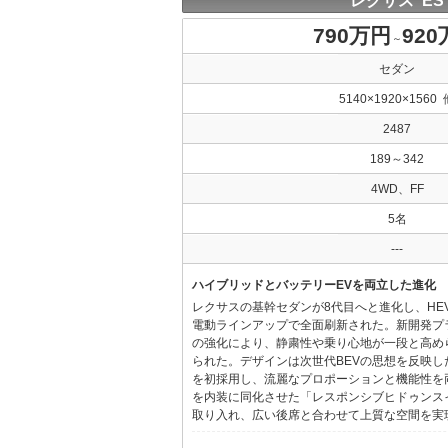
レクサス ES
790万円
92
～
セダン
5140×1920×1560 
2487
189～342
4WD、FF
5名
---
ハイブリッドとバッテリーEVを両立した進化
レクサスの基幹セダンが8代目へと進化し、HE
電動ラインアップで全面刷新された。新開発プ
の強化により、静粛性や乗り心地が一段と高め
られた。デザインは次世代BEVの思想を反映した「Provo
を初採用し、流麗なプロポーションと機能性を
を内装に同化させた「レスポンシブヒドゥンス
取り入れ、広い後席と合わせて上質な空間を実現し