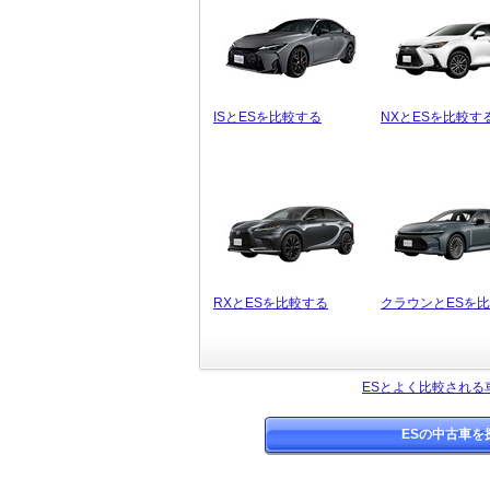
ISとESを比較する
NXとESを比較す
RXとESを比較する
クラウンとESを
ESとよく比較される
ESの中古車を