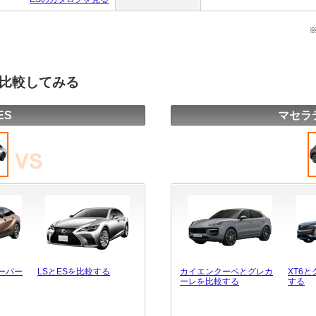
を比較してみる
ES
マセラ
ーバー
LSとESを比較する
カイエンクーペとグレカ
XT6
ーレを比較する
する