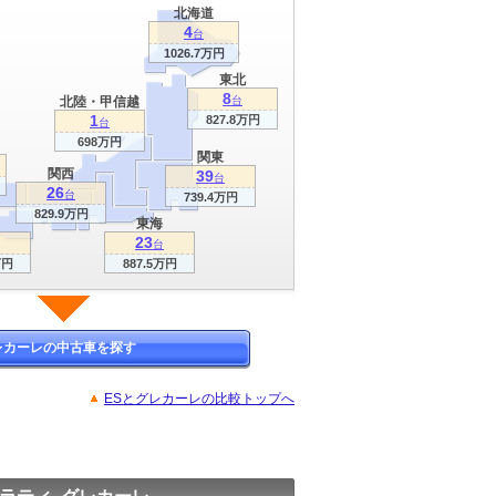
北海道
4
台
1026.7万円
東北
8
北陸・甲信越
台
1
827.8万円
台
698万円
関東
関西
39
台
26
台
739.4万円
829.9万円
東海
23
台
万円
887.5万円
レカーレの中古車を探す
ESとグレカーレの比較トップへ