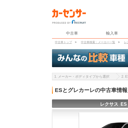
中古車
輸入車
中古車トップ
>
中古車検索：メーカー一覧
>
レ
1. メーカー・ボディタイプから選択
2.
ESとグレカーレの中古車情
レクサス ES