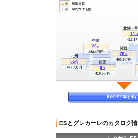
北陸・甲
11
416.1
中国
26
台
関西
388.4万円
79
台
九州
403.9万円
55
台
四国
6
417.7万円
台
419.5万円
ESの中古車を探す
ESとグレカーレのカタログ