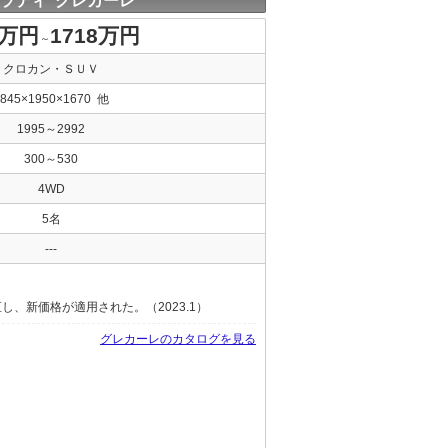
ラティ グレカーレ
2万円
1718万円
～
クロカン・ＳＵＶ
4845×1950×1670 他
1995～2992
300～530
4WD
5名
---
、新価格が適用された。（2023.1）
グレカーレのカタログを見る