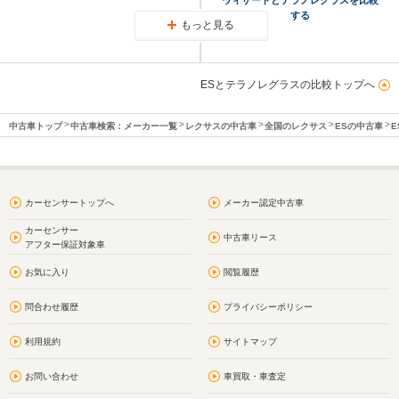
する
もっと見る
ESとテラノレグラスの比較トップへ
中古車トップ
中古車検索：メーカー一覧
レクサスの中古車
全国のレクサス
ESの中古車
E
カーセンサートップへ
メーカー認定中古車
カーセンサー
中古車リース
アフター保証対象車
お気に入り
閲覧履歴
問合わせ履歴
プライバシーポリシー
利用規約
サイトマップ
お問い合わせ
車買取・車査定