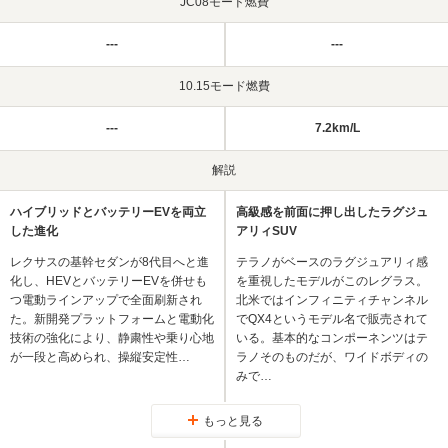
JC08モード燃費
---
---
10.15モード燃費
---
7.2km/L
解説
ハイブリッドとバッテリーEVを両立
高級感を前面に押し出したラグジュ
した進化
アリィSUV
レクサスの基幹セダンが8代目へと進
テラノがベースのラグジュアリィ感
化し、HEVとバッテリーEVを併せも
を重視したモデルがこのレグラス。
つ電動ラインアップで全面刷新され
北米ではインフィニティチャンネル
た。新開発プラットフォームと電動化
でQX4というモデル名で販売されて
技術の強化により、静粛性や乗り心地
いる。基本的なコンポーネンツはテ
が一段と高められ、操縦安定性…
ラノそのものだが、ワイドボディの
みで…
もっと見る