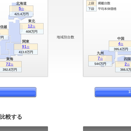
北海道
5
台
421.6万円
東北
12
信越
台
408万円
台
地域別台数
万円
中国
関東
4
台
91
台
395.6万円
413.9万円
九州
7
東海
台
四国
72
2
544万円
台
台
392.8万円
366.5
を比較する