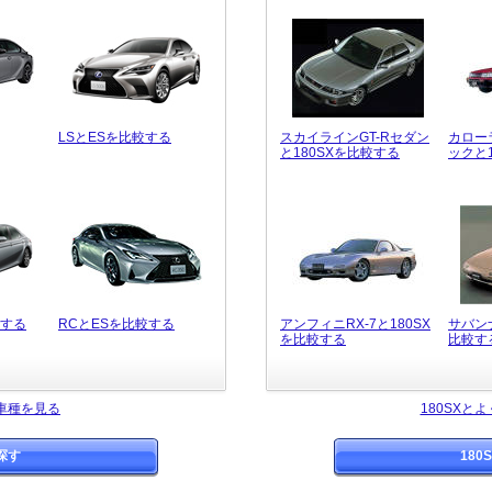
LSとESを比較する
スカイラインGT-Rセダン
カロー
と180SXを比較する
ックと
較する
RCとESを比較する
アンフィニRX-7と180SX
サバンナ
を比較する
比較す
車種を見る
180SXと
探す
18