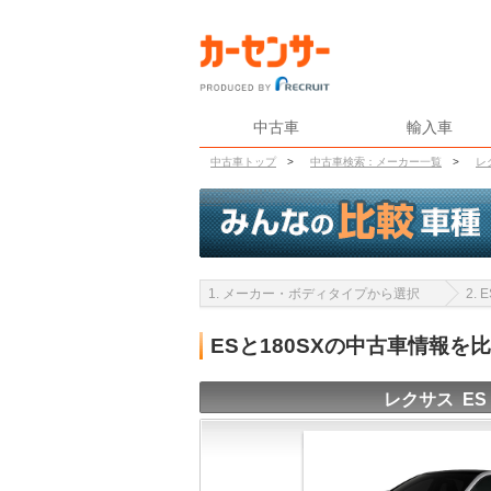
中古車
輸入車
中古車トップ
>
中古車検索：メーカー一覧
>
レ
1. メーカー・ボディタイプから選択
2.
ESと180SXの中古車情報を
レクサス ES