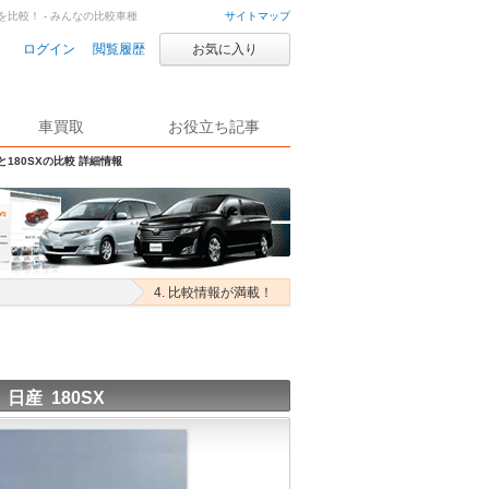
Xを比較！ - みんなの比較車種
サイトマップ
ログイン
閲覧履歴
お気に入り
車買取
お役立ち記事
と180SXの比較 詳細情報
4. 比較情報が満載！
日産 180SX