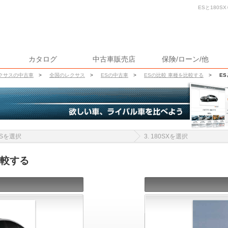
ESと180S
カタログ
中古車販売店
保険/ローン/他
クサスの中古車
>
全国のレクサス
>
ESの中古車
>
ESの比較 車種を比較する
>
ES
 ESを選択
3. 180SXを選択
比較する