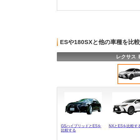
ESや180SXと他の車種を比
レクサス 
GSハイブリッドとESを
NXとESを比較す
比較する