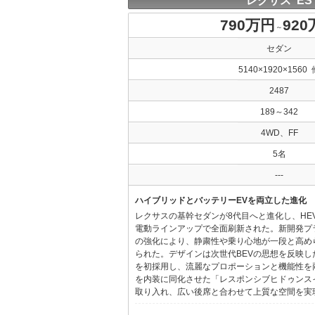
レクサス ES
790万円
92
～
セダン
5140×1920×1560 
2487
189～342
4WD、FF
5名
---
ハイブリッドとバッテリーEVを両立した進化
レクサスの基幹セダンが8代目へと進化し、HE
電動ラインアップで全面刷新された。新開発プ
の強化により、静粛性や乗り心地が一段と高め
られた。デザインは次世代BEVの思想を反映した「Provo
を初採用し、流麗なプロポーションと機能性を
を内装に同化させた「レスポンシブヒドゥンス
取り入れ、広い後席と合わせて上質な空間を実現し