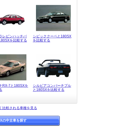
ラレビンハッチバ
シビッククーペと180SX
180SXを比較する
を比較する
RX-7と180SXを
シルビアコンバーチブル
る
と180SXを比較する
よく比較される車種を見る
0SXの中古車を探す