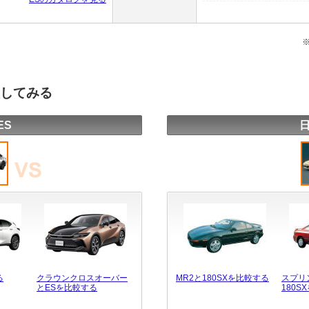
較してみる
ES
日
る
クラウンクロスオーバー
MR2と180SXを比較する
スプリ
とESを比較する
180S