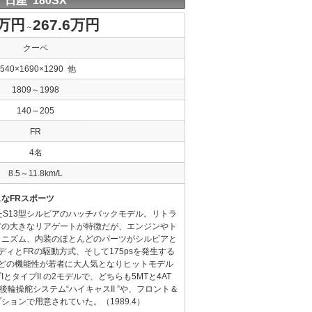
日産 180SX
9万円
267.6万円
～
クーペ
4540×1690×1290 他
1809～1998
140～205
FR
4名
8.5～11.8km/L
なFRスポーツ
れたS13型シルビアのハッチバックモデル。リトラ
アの大きなリアゲートが特徴だが、エンジンやト
カニズム、内装のほとんどのパーツがシルビアと
ィとFRの駆動方式、そして175psを発生する
ンなどの機能性が若者に大人気となりヒットモデル
タイプII の2モデルで、どちらも5MTと4AT
後輪操舵システム“ハイキャスII ”や、フロント＆
ョンで用意されていた。（1989.4）