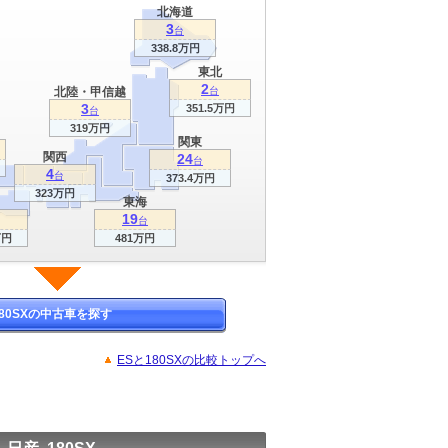
北海道
3
台
338.8万円
東北
2
北陸・甲信越
台
3
351.5万円
台
319万円
関東
関西
24
台
4
台
373.4万円
323万円
東海
19
台
万円
481万円
180SXの中古車を探す
ESと180SXの比較トップへ