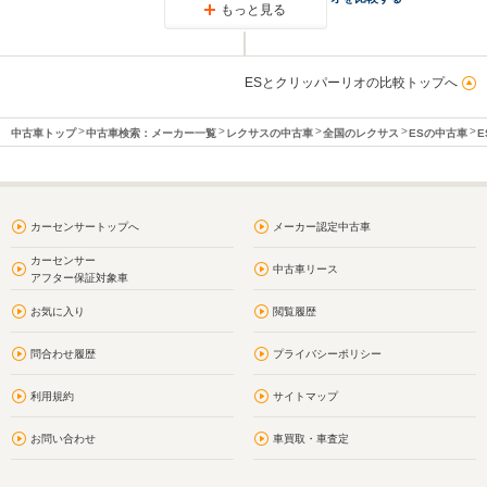
もっと見る
ESとクリッパーリオの比較トップへ
中古車トップ
中古車検索：メーカー一覧
レクサスの中古車
全国のレクサス
ESの中古車
E
カーセンサートップへ
メーカー認定中古車
カーセンサー
中古車リース
アフター保証対象車
お気に入り
閲覧履歴
問合わせ履歴
プライバシーポリシー
利用規約
サイトマップ
お問い合わせ
車買取・車査定