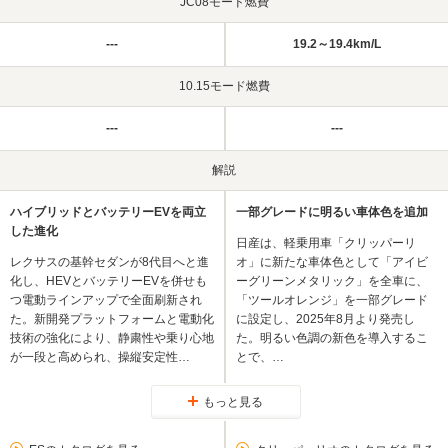
JC08モード燃費
---
19.2～19.4km/L
10.15モード燃費
---
---
解説
ハイブリッドとバッテリーEVを両立
一部グレードに明るい車体色を追加
した進化
日産は、軽乗用車「クリッパーリ
レクサスの基幹セダンが8代目へと進
オ」に新たな車体色として「アイビ
化し、HEVとバッテリーEVを併せも
ーグリーンメタリック」を全車に、
つ電動ラインアップで全面刷新され
「ツールオレンジ」を一部グレード
た。新開発プラットフォームと電動化
に設定し、2025年8月より発売し
技術の強化により、静粛性や乗り心地
た。明るい色調の新色を導入するこ
が一段と高められ、操縦安定性…
とで、…
もっと見る