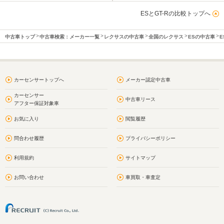
ESとGT-Rの比較トップへ
中古車トップ
中古車検索：メーカー一覧
レクサスの中古車
全国のレクサス
ESの中古車
E
カーセンサートップへ
メーカー認定中古車
カーセンサー
中古車リース
アフター保証対象車
お気に入り
閲覧履歴
問合わせ履歴
プライバシーポリシー
利用規約
サイトマップ
お問い合わせ
車買取・車査定