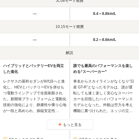
JC08モード燃費
---
8.4～8.8km/L
10.15モード燃費
---
8.2～8.6km/L
解説
ハイブリッドとバッテリーEVを両立
誰でも最高のパフォーマンスを楽し
した進化
める“スーパーカー”
レクサスの基幹セダンが8代目へと進
車名からスカイラインがなくなり“日
化し、HEVとバッテリーEVを併せも
産 GT-R”となったモデルは、誰が運
つ電動ラインアップで全面刷新され
転しても速く楽しく安心なスーパー
た。新開発プラットフォームと電動化
カーを目指したハイパフォーマンス
技術の強化により、静粛性や乗り心地
モデルとなった。外観は空力を考え
が一段と高められ、操縦安定性…
機能に裏づけられた、エッジの立…
もっと見る