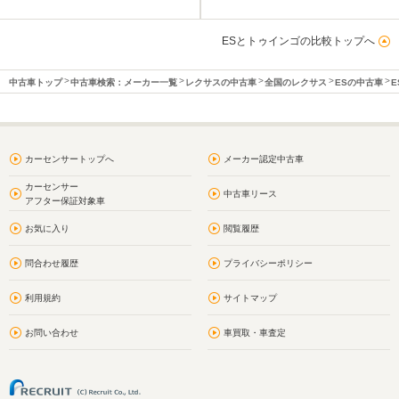
ESとトゥインゴの比較トップへ
中古車トップ
中古車検索：メーカー一覧
レクサスの中古車
全国のレクサス
ESの中古車
E
カーセンサートップへ
メーカー認定中古車
カーセンサー
中古車リース
アフター保証対象車
お気に入り
閲覧履歴
問合わせ履歴
プライバシーポリシー
利用規約
サイトマップ
お問い合わせ
車買取・車査定