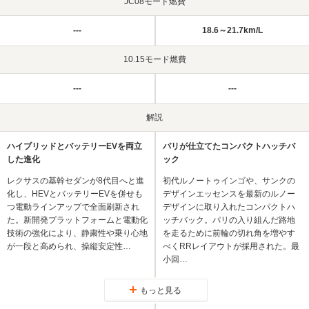
JC08モード燃費
---
18.6～21.7km/L
10.15モード燃費
---
---
解説
ハイブリッドとバッテリーEVを両立
パリが仕立てたコンパクトハッチバ
した進化
ック
レクサスの基幹セダンが8代目へと進
初代ルノートゥインゴや、サンクの
化し、HEVとバッテリーEVを併せも
デザインエッセンスを最新のルノー
つ電動ラインアップで全面刷新され
デザインに取り入れたコンパクトハ
た。新開発プラットフォームと電動化
ッチバック。パリの入り組んだ路地
技術の強化により、静粛性や乗り心地
を走るために前輪の切れ角を増やす
が一段と高められ、操縦安定性…
べくRRレイアウトが採用された。最
小回…
もっと見る