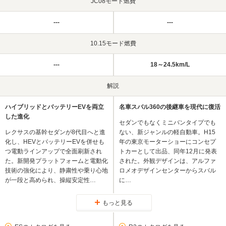
JC08モード燃費
---
---
10.15モード燃費
---
18～24.5km/L
解説
ハイブリッドとバッテリーEVを両立
名車スバル360の後継車を現代に復活
した進化
セダンでもなくミニバンタイプでも
レクサスの基幹セダンが8代目へと進
ない、新ジャンルの軽自動車。H15
化し、HEVとバッテリーEVを併せも
年の東京モーターショーにコンセプ
つ電動ラインアップで全面刷新され
トカーとして出品、同年12月に発表
た。新開発プラットフォームと電動化
された。外観デザインは、アルファ
技術の強化により、静粛性や乗り心地
ロメオデザインセンターからスバル
が一段と高められ、操縦安定性…
に…
もっと見る