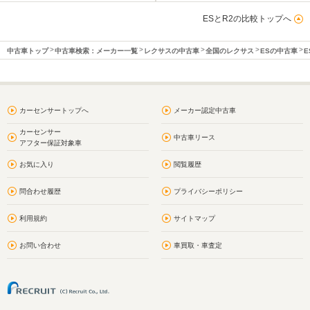
ESとR2の比較トップへ
中古車トップ
中古車検索：メーカー一覧
レクサスの中古車
全国のレクサス
ESの中古車
E
カーセンサートップへ
メーカー認定中古車
カーセンサー
中古車リース
アフター保証対象車
お気に入り
閲覧履歴
問合わせ履歴
プライバシーポリシー
利用規約
サイトマップ
お問い合わせ
車買取・車査定