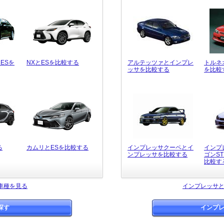
ESを
NXとESを比較する
アルテッツァとインプレ
トルネ
ッサを比較する
を比較
る
カムリとESを比較する
インプレッサクーペとイ
インプ
ンプレッサを比較する
ゴンS
比較す
車種を見る
インプレッサ
探す
インプ