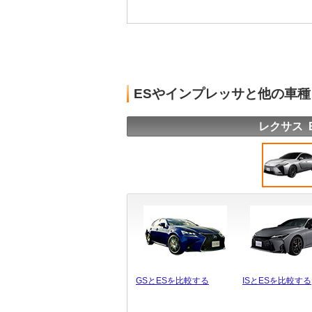
ESやインプレッサと他の車
レクサス 
GSとESを比較する
ISとESを比較する