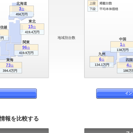
北海道
3
台
456万円
東北
15
信越
台
419.4万円
台
地域別台数
万円
中国
関東
1
台
96
台
138万円
419.9万円
九州
6
東海
台
四国
73
4
134.1万円
台
台
394.4万円
186万
イン
グ情報を比較する