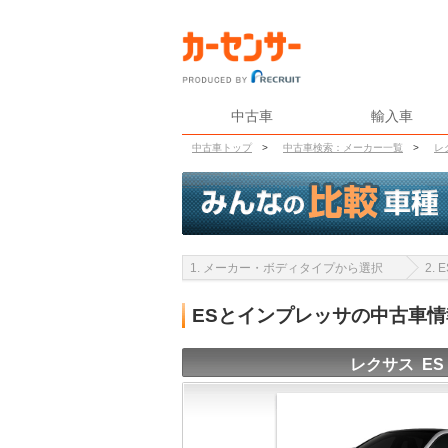
中古車
輸入車
中古車トップ
>
中古車検索：メーカー一覧
>
レ
1. メーカー・ボディタイプから選択
2.
ESとインプレッサの中古車
レクサス ES