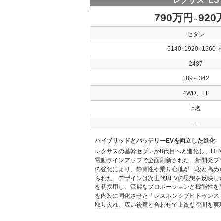
レクサス ES
790万円
92
～
セダン
5140×1920×1560 
2487
189～342
4WD、FF
5名
---
ハイブリッドとバッテリーEVを両立した進化
レクサスの基幹セダンが8代目へと進化し、HE
電動ラインアップで全面刷新された。新開発プ
の強化により、静粛性や乗り心地が一段と高め
られた。デザインは次世代BEVの思想を反映した「Provo
を初採用し、流麗なプロポーションと機能性を
を内装に同化させた「レスポンシブヒドゥンス
取り入れ、広い後席と合わせて上質な空間を実現し