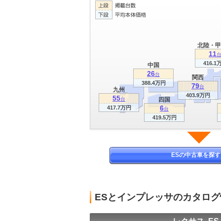
北陸・甲
11
416.1
中国
26
台
関西
388.4万円
79
台
九州
403.9万円
55
台
四国
6
417.7万円
台
419.5万円
ESの中古車を探す
ESとインプレッサのカタロ