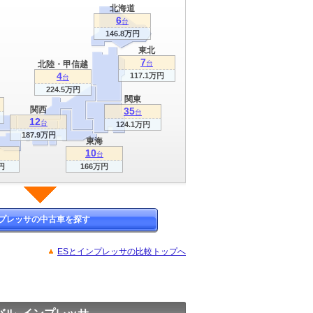
北海道
6
台
146.8万円
東北
7
北陸・甲信越
台
4
117.1万円
台
224.5万円
関東
関西
35
台
12
台
124.1万円
187.9万円
東海
10
台
円
166万円
プレッサの中古車を探す
ESとインプレッサの比較トップへ