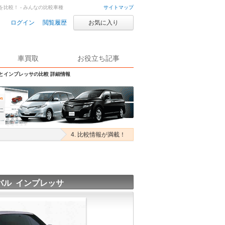
を比較！ - みんなの比較車種
サイトマップ
ログイン
閲覧履歴
お気に入り
車買取
お役立ち記事
Sとインプレッサの比較 詳細情報
4. 比較情報が満載！
バル インプレッサ