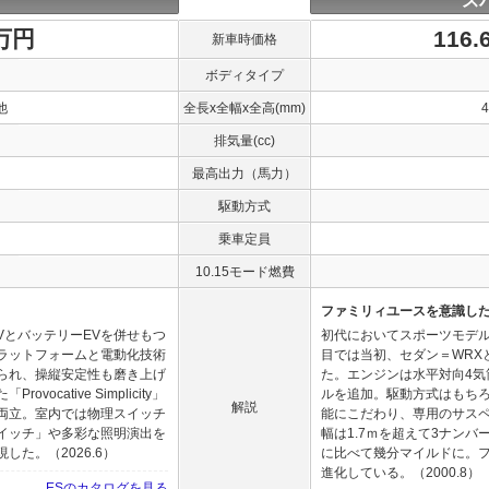
ス
0万円
116
新車時価格
ボディタイプ
他
全長x全幅x全高(mm)
排気量(cc)
最高出力（馬力）
駆動方式
乗車定員
10.15モード燃費
ファミリィユースを意識し
VとバッテリーEVを併せもつ
初代においてスポーツモデル
ラットフォームと電動化技術
目では当初、セダン＝WRX
られ、操縦安定性も磨き上げ
た。エンジンは水平対向4気
cative Simplicity」
ルを追加。駆動方式はもちろ
解説
両立。室内では物理スイッチ
能にこだわり、専用のサス
イッチ」や多彩な照明演出を
幅は1.7ｍを超えて3ナン
た。（2026.6）
に比べて幾分マイルドに。
進化している。（2000.8）
ESのカタログを見る