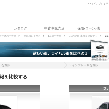
ESとインプレッサ
カタログ
中古車販売店
保険/ローン/他
クサスの中古車
>
全国のレクサス
>
ESの中古車
>
ESの比較 車種を比較する
>
E
 ESを選択
3. インプレッサを選択
情報を比較する
ス