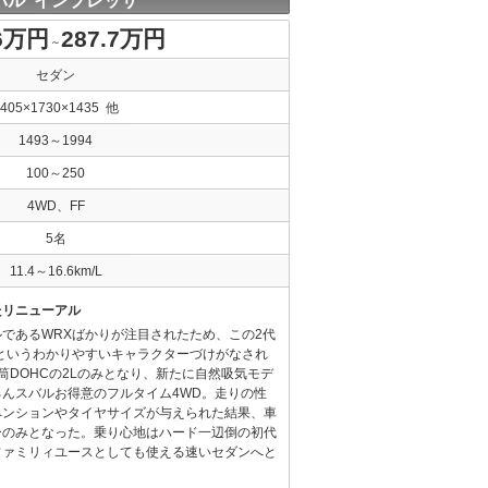
バル インプレッサ
.6万円
287.7万円
～
セダン
4405×1730×1435 他
1493～1994
100～250
4WD、FF
5名
11.4～16.6km/L
たリニューアル
であるWRXばかりが注目されたため、この2代
というわかりやすいキャラクターづけがなされ
筒DOHCの2Lのみとなり、新たに自然吸気モデ
んスバルお得意のフルタイム4WD。走りの性
ペンションやタイヤサイズが与えられた結果、車
バーのみとなった。乗り心地はハード一辺倒の初代
ファミリィユースとしても使える速いセダンへと