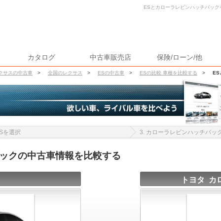
ESとカローラレビンハッチバックを
カタログ
中古車販売店
保険/ローン/他
クサスの中古車
>
全国のレクサス
>
ESの中古車
>
ESの比較 車種を比較する
>
E
 ESを選択
3. カローラレビンハッチバッ
バックの中古車情報を比較する
トヨタ カ