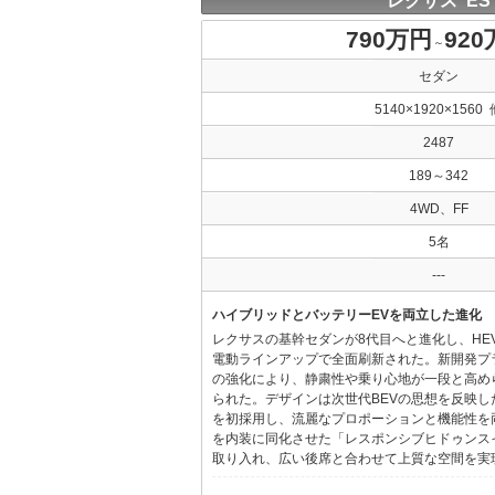
レクサス ES
790万円
92
～
セダン
5140×1920×1560 
2487
189～342
4WD、FF
5名
---
ハイブリッドとバッテリーEVを両立した進化
レクサスの基幹セダンが8代目へと進化し、HE
電動ラインアップで全面刷新された。新開発プ
の強化により、静粛性や乗り心地が一段と高め
られた。デザインは次世代BEVの思想を反映した「Provo
を初採用し、流麗なプロポーションと機能性を
を内装に同化させた「レスポンシブヒドゥンス
取り入れ、広い後席と合わせて上質な空間を実現し