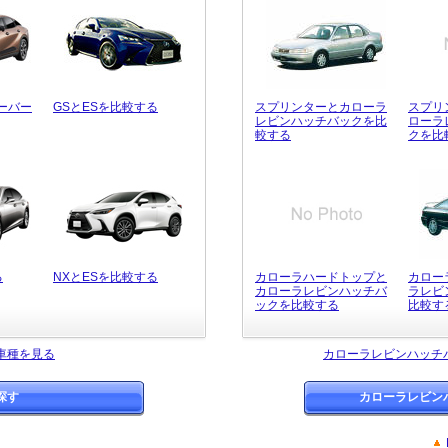
ーバー
GSとESを比較する
スプリンターとカローラ
スプリ
レビンハッチバックを比
ローラ
較する
クを比
る
NXとESを比較する
カローラハードトップと
カロー
カローラレビンハッチバ
ラレビ
ックを比較する
比較す
車種を見る
カローラレビンハッチ
探す
カローラレビン