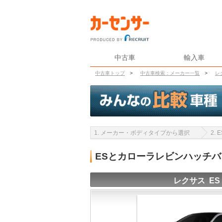
中古車
輸入車
中古車トップ
>
中古車検索：メーカー一覧
>
レ
1. メーカー・ボディタイプから選択
2.
ESとカローラレビンハッチ
レクサス ES