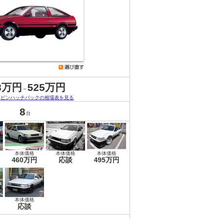
8万円
525万円
～
レビンハッチバックの相場表を見る
8
台
本体価格
本体価格
本体価格
460万円
応談
495万円
本体価格
応談