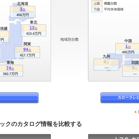
北海道
3
台
456万円
東北
13
信越
台
410.4万円
台
地域別台数
万円
中国
関東
1
台
94
台
495万円
417.7万円
九州
0
東海
台
四国
74
0
---
台
台
392.7万円
---
カローラレ
バックのカタログ情報を比較する