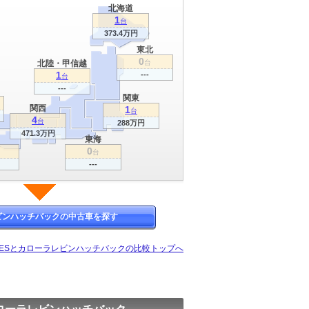
北海道
1
台
373.4万円
東北
0
北陸・甲信越
台
1
---
台
---
関東
関西
1
台
4
台
288万円
471.3万円
東海
0
台
---
ビンハッチバックの中古車を探す
ESとカローラレビンハッチバックの比較トップへ