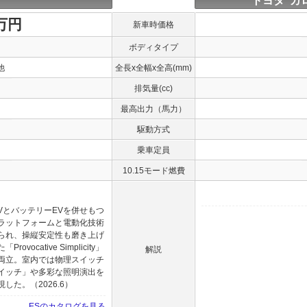
トヨタ カ
0万円
新車時価格
ボディタイプ
他
全長x全幅x全高(mm)
排気量(cc)
最高出力（馬力）
駆動方式
乗車定員
10.15モード燃費
VとバッテリーEVを併せもつ
ラットフォームと電動化技術
られ、操縦安定性も磨き上げ
cative Simplicity」
解説
両立。室内では物理スイッチ
イッチ」や多彩な照明演出を
た。（2026.6）
ESのカタログを見る