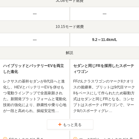
JC08モード燃費
---
---
10.15モード燃費
---
9.2～11.4km/L
解説
ハイブリッドとバッテリーEVを両立
セダンと同じFRを採用したスポーテ
した進化
ィワゴン
レクサスの基幹セダンが8代目へと進
FFのLクラスワゴンのマークIIクオリ
化し、HEVとバッテリーEVを併せも
スの後継車。ブリットは9代目マーク
つ電動ラインアップで全面刷新され
IIをベースにして作られたため駆動方
た。新開発プラットフォームと電動化
式はセダンと同じFRとなる。コンセ
技術の強化により、静粛性や乗り心地
プトはスポーティFRワゴンで、マー
が一段と高められ、操縦安定性…
クIIのスポーティグレ…
もっと見る