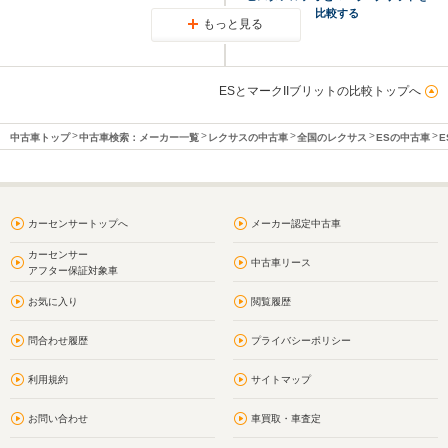
比較する
もっと見る
ESとマークIIブリットの比較トップへ
中古車トップ
中古車検索：メーカー一覧
レクサスの中古車
全国のレクサス
ESの中古車
E
カーセンサートップへ
メーカー認定中古車
カーセンサー
中古車リース
アフター保証対象車
お気に入り
閲覧履歴
問合わせ履歴
プライバシーポリシー
利用規約
サイトマップ
お問い合わせ
車買取・車査定