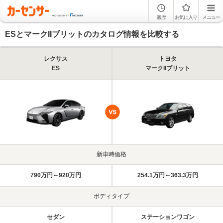
履歴
お気に入り
メニュー
ESとマークIIブリットのカタログ情報を比較する
レクサス
トヨタ
ES
マークIIブリット
新車時価格
790万円～920万円
254.1万円～363.3万円
ボディタイプ
セダン
ステーションワゴン