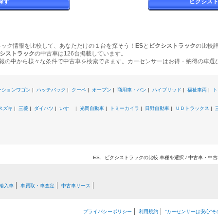
探す
ピクシス
ペック情報を比較して、あなただけの１台を探そう！
ES
と
ピクシストラック
の比較
シストラック
の中古車は126台掲載しています。
報の中から様々な条件で中古車を検索できます。カーセンサーはお得・納得の車選
ーションワゴン
|
ハッチバック
|
クーペ
|
オープン
|
商用車・バン
|
ハイブリッド
|
福祉車両
|
ト
スズキ
|
三菱
|
ダイハツ
|
いすゞ
|
光岡自動車
|
トミーカイラ
|
日野自動車
|
ＵＤトラックス
|
ES、ピクシストラックの比較 車種を選択 / 中古車・中
輸入車
車買取・車査定
中古車リース
プライバシーポリシー
利用規約
“カーセンサーは安心”そ