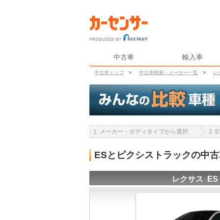
中古車
輸入車
中古車トップ
>
中古車検索：メーカー一覧
>
レ
1. メーカー・ボディタイプから選択
2.
ESとピクシストラックの中
レクサス ES