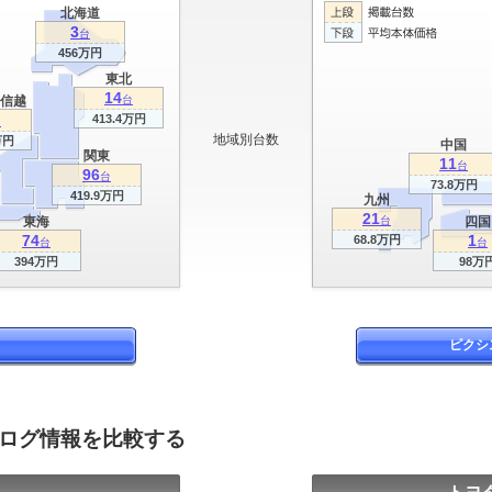
北海道
3
台
456万円
東北
14
信越
台
413.4万円
台
地域別台数
万円
中国
関東
11
台
96
台
73.8万円
419.9万円
九州
21
東海
台
四国
74
1
68.8万円
台
台
394万円
98万
ピクシ
タログ情報を比較する