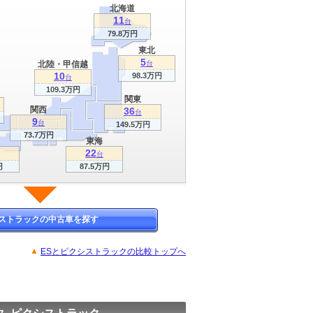
北海道
11
台
79.8万円
東北
5
北陸・甲信越
台
10
98.3万円
台
109.3万円
関東
関西
36
台
9
台
149.5万円
73.7万円
東海
22
台
円
87.5万円
ストラックの中古車を探す
ESとピクシストラックの比較トップへ