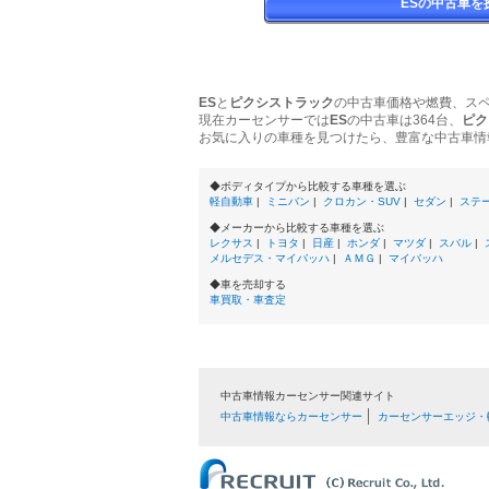
ESの中古車を
ES
と
ピクシストラック
の中古車価格や燃費、ス
現在カーセンサーでは
ES
の中古車は364台、
ピク
お気に入りの車種を見つけたら、豊富な中古車情
◆ボディタイプから比較する車種を選ぶ
軽自動車
|
ミニバン
|
クロカン・SUV
|
セダン
|
ステ
◆メーカーから比較する車種を選ぶ
レクサス
|
トヨタ
|
日産
|
ホンダ
|
マツダ
|
スバル
|
メルセデス・マイバッハ
|
ＡＭＧ
|
マイバッハ
◆車を売却する
車買取・車査定
中古車情報カーセンサー関連サイト
中古車情報ならカーセンサー
カーセンサーエッジ・