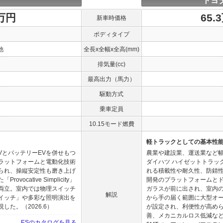
トヨ
0万円
65.
新車時価格
ボディタイプ
他
全長x全幅x全高(mm)
排気量(cc)
最高出力（馬力）
駆動方式
乗車定員
10.15モード燃費
軽トラックとしての基本性
VとバッテリーEVを併せもつ
農業や建設業、運送業など
ラットフォームと電動化技術
ダイハツ ハイゼットトラッ
られ、操縦安定性も磨き上げ
れる積載性や耐久性、防錆
cative Simplicity」
開発のプラットフォームと
両立。室内では物理スイッチ
ガラスが前に出され、室内
解説
イッチ」や多彩な照明演出を
から手の届く範囲に大型オー
た。（2026.6）
が設定され、利便性が高め
善、メカニカルロス低減などが
ESのカタログを見る