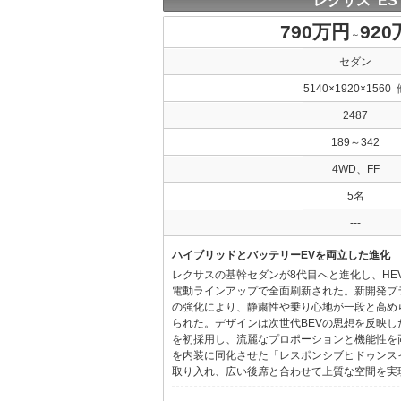
レクサス ES
790万円
92
～
セダン
5140×1920×1560 
2487
189～342
4WD、FF
5名
---
ハイブリッドとバッテリーEVを両立した進化
レクサスの基幹セダンが8代目へと進化し、HE
電動ラインアップで全面刷新された。新開発プ
の強化により、静粛性や乗り心地が一段と高め
られた。デザインは次世代BEVの思想を反映した「Provo
を初採用し、流麗なプロポーションと機能性を
を内装に同化させた「レスポンシブヒドゥンス
取り入れ、広い後席と合わせて上質な空間を実現し