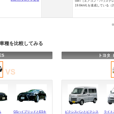
5MT（エアコン・パワステ
19.6km/Lを達成している（20
の車種を比較してみる
ES
トヨタ 
る
GSハイブリッドとESを
ピクシスバンとピクシス
ライト