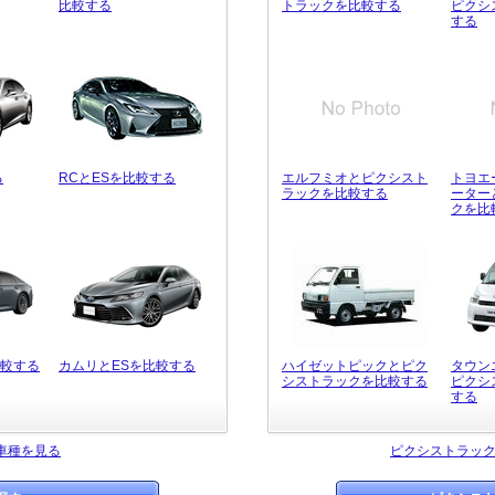
比較する
トラックを比較する
ピクシ
する
る
RCとESを比較する
エルフミオとピクシスト
トヨエ
ラックを比較する
ーター
クを比
比較する
カムリとESを比較する
ハイゼットピックとピク
タウン
シストラックを比較する
ピクシ
する
車種を見る
ピクシストラッ