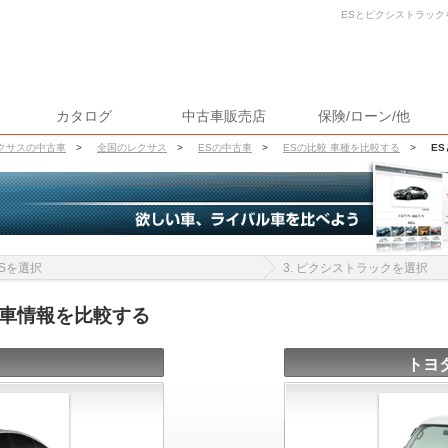
ESとピクシストラック
カタログ
中古車販売店
保険/ローン/他
クサスの中古車
>
全国のレクサス
>
ESの中古車
>
ESの比較 車種を比較する
>
E
 ESを選択
3. ピクシストラックを選択
古車情報を比較する
トヨ