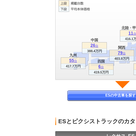
北陸・甲
11
416.1
中国
26
台
関西
388.4万円
79
台
九州
403.9万円
55
台
四国
6
417.7万円
台
419.5万円
ESの中古車を探す
ESとピクシストラックのカ