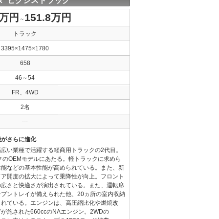
タ ピクシストラック
3万円
151.8万円
～
トラック
3395×1475×1780
658
46～54
FR、4WD
2名
---
能がさらに進化
幅広い業種で活躍する軽商用トラックの2代目。
クのOEMモデルにあたる。軽トラックに求めら
性能などの基本性能が高められている。また、新
ドア開度の拡大によって乗降性が向上。フロント
の広さと快適さが演出されている。また、運転席
プントレイが備えられた他、20ヵ所の室内収納
られている。エンジンは、高圧縮比化や燃焼改
施された660ccのNAエンジン。2WDの