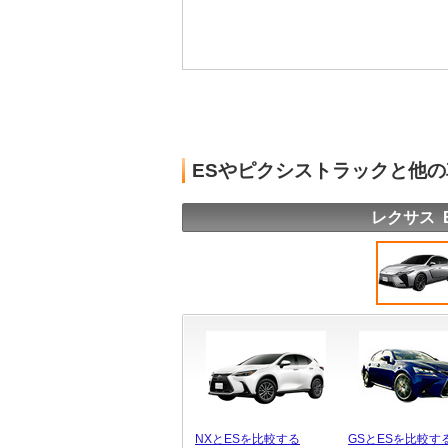
ESやピクシストラックと他
レクサス 
NXとESを比較する
GSとESを比較す