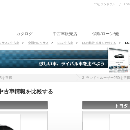
ESとランドクルーザー250
カタログ
中古車販売店
保険/ローン/他
クサスの中古車
>
全国のレクサス
>
ESの中古車
>
ESの比較 車種を比較する
>
E
 ESを選択
3. ランドクルーザー250を選
の中古車情報を比較する
トヨタ