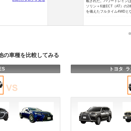
載された。パワートレインは、
ソリン＋6速ECT（AT）の
を備えたフルタイム4WDとなる
と他の車種を比較してみる
ES
トヨタ ラ