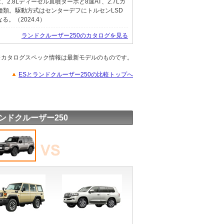
2.8Lディーゼル直噴ターボと8速AT、2.7Lガ
2種類。駆動方式はセンターデフにトルセンLSD
。（2024.4）
ランドクルーザー250のカタログを見る
※カタログスペック情報は最新モデルのものです。
ESとランドクルーザー250の比較トップへ
ンドクルーザー250