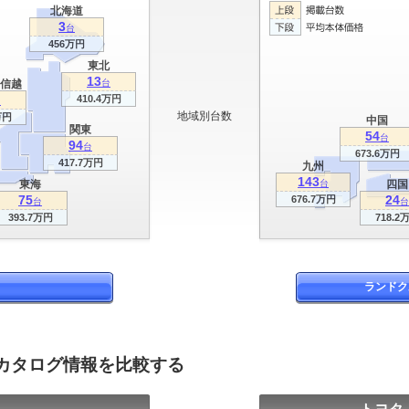
北海道
3
台
456万円
東北
13
信越
台
410.4万円
台
地域別台数
万円
中国
関東
54
台
94
台
673.6万円
417.7万円
九州
143
東海
台
四国
75
24
676.7万円
台
台
393.7万円
718.2
ランドク
のカタログ情報を比較する