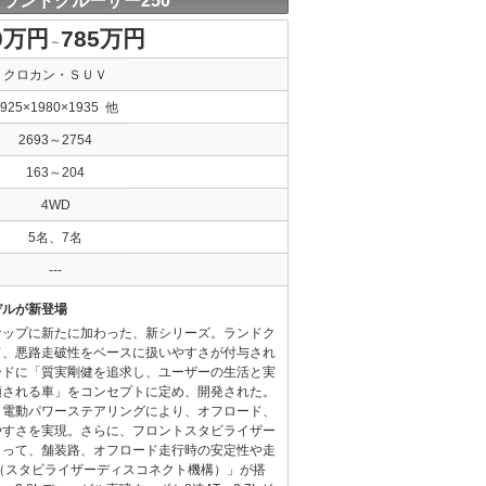
 ランドクルーザー250
0万円
785万円
～
クロカン・ＳＵＶ
4925×1980×1935 他
2693～2754
163～204
4WD
5名、7名
---
デルが新登場
ナップに新たに加わった、新シリーズ。ランドク
て、悪路走破性をベースに扱いやすさが付与され
ードに「質実剛健を追求し、ユーザーの生活と実
頼される車」をコンセプトに定め、開発された。
、電動パワーステアリングにより、オフロード、
やすさを実現。さらに、フロントスタビライザー
よって、舗装路、オフロード走行時の安定性や走
（スタビライザーディスコネクト機構）」が搭