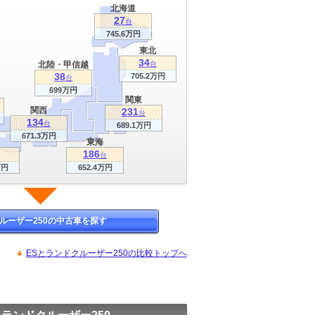
北海道
27
台
745.6万円
東北
34
北陸・甲信越
台
38
705.2万円
台
699万円
関東
関西
231
台
134
台
689.1万円
671.3万円
東海
186
台
万円
652.4万円
ルーザー250の中古車を探す
ESとランドクルーザー250の比較トップへ