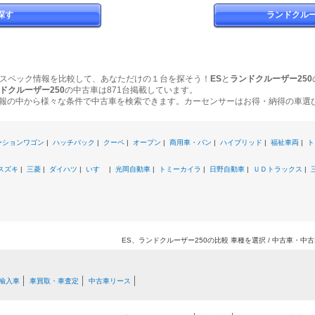
探す
ランドクルー
スペック情報を比較して、あなただけの１台を探そう！
ES
と
ランドクルーザー250
ドクルーザー250
の中古車は871台掲載しています。
報の中から様々な条件で中古車を検索できます。カーセンサーはお得・納得の車選
ーションワゴン
|
ハッチバック
|
クーペ
|
オープン
|
商用車・バン
|
ハイブリッド
|
福祉車両
|
ト
スズキ
|
三菱
|
ダイハツ
|
いすゞ
|
光岡自動車
|
トミーカイラ
|
日野自動車
|
ＵＤトラックス
|
ES、ランドクルーザー250の比較 車種を選択 / 中古車・
輸入車
車買取・車査定
中古車リース