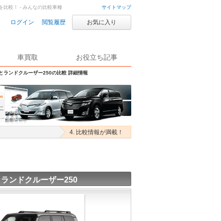
を比較！ - みんなの比較車種
サイトマップ
ログイン
閲覧履歴
お気に入り
車買取
お役立ち記事
Sとランドクルーザー250の比較 詳細情報
択
4. 比較情報が満載！
 ランドクルーザー250