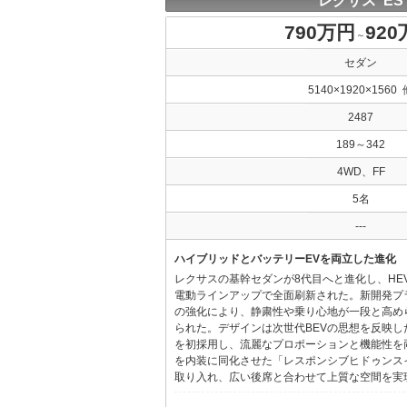
レクサス ES
790万円
92
～
セダン
5140×1920×1560 
2487
189～342
4WD、FF
5名
---
ハイブリッドとバッテリーEVを両立した進化
レクサスの基幹セダンが8代目へと進化し、HE
電動ラインアップで全面刷新された。新開発プ
の強化により、静粛性や乗り心地が一段と高め
られた。デザインは次世代BEVの思想を反映した「Provo
を初採用し、流麗なプロポーションと機能性を
を内装に同化させた「レスポンシブヒドゥンス
取り入れ、広い後席と合わせて上質な空間を実現し