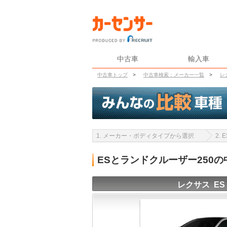
中古車
輸入車
中古車トップ
>
中古車検索：メーカー一覧
>
レ
1. メーカー・ボディタイプから選択
2.
ESとランドクルーザー250
レクサス ES