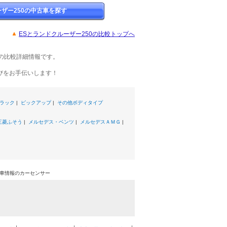
ザー250の中古車を探す
ESとランドクルーザー250の比較トップへ
の比較詳細情報です。
びをお手伝いします！
ラック
|
ピックアップ
|
その他ボディタイプ
三菱ふそう
|
メルセデス・ベンツ
|
メルセデスＡＭＧ
|
中古車情報のカーセンサー