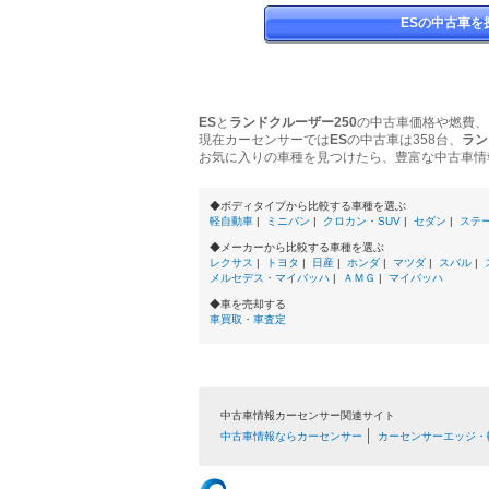
ESの中古車を
ES
と
ランドクルーザー250
の中古車価格や燃費、
現在カーセンサーでは
ES
の中古車は358台、
ラン
お気に入りの車種を見つけたら、豊富な中古車情
◆ボディタイプから比較する車種を選ぶ
軽自動車
|
ミニバン
|
クロカン・SUV
|
セダン
|
ステ
◆メーカーから比較する車種を選ぶ
レクサス
|
トヨタ
|
日産
|
ホンダ
|
マツダ
|
スバル
|
メルセデス・マイバッハ
|
ＡＭＧ
|
マイバッハ
◆車を売却する
車買取・車査定
中古車情報カーセンサー関連サイト
中古車情報ならカーセンサー
カーセンサーエッジ・