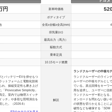
トヨタ
0万円
52
新車時価格
ボディタイプ
他
全長x全幅x全高(mm)
排気量(cc)
最高出力（馬力）
駆動方式
乗車定員
10.15モード燃費
ランドクルーザーの中核モ
VとバッテリーEVを併せもつ
ランドクルーザーのライン
ラットフォームと電動化技術
ルーザーの中核モデルとし
られ、操縦安定性も磨き上げ
ている。原点回帰をキーワ
cative Simplicity」
用を追求し、ユーザーに信
両立。室内では物理スイッチ
ランドクルーザー初となる
イッチ」や多彩な照明演出を
オンロードを問わない扱い
解説
た。（2026.6）
の状態を切りかえることに
破性などを確保する「SDM
ESのカタログを見る