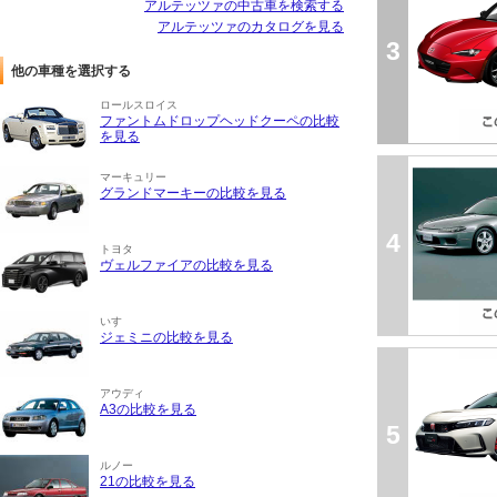
アルテッツァの中古車を検索する
アルテッツァのカタログを見る
3
他の車種を選択する
ロールスロイス
ファントムドロップヘッドクーペの比較
を見る
マーキュリー
グランドマーキーの比較を見る
4
トヨタ
ヴェルファイアの比較を見る
いすゞ
ジェミニの比較を見る
アウディ
A3の比較を見る
5
ルノー
21の比較を見る