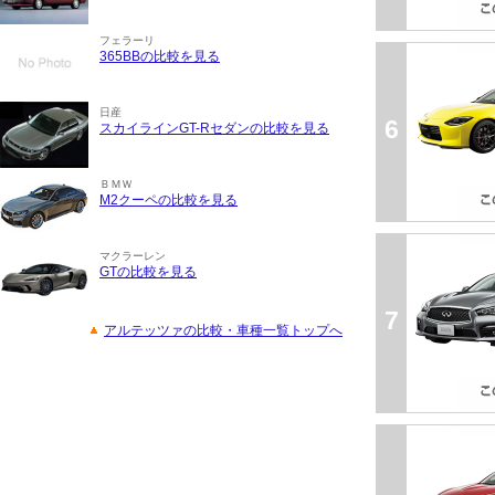
フェラーリ
365BBの比較を見る
日産
6
スカイラインGT-Rセダンの比較を見る
ＢＭＷ
M2クーペの比較を見る
マクラーレン
GTの比較を見る
7
アルテッツァの比較・車種一覧トップへ