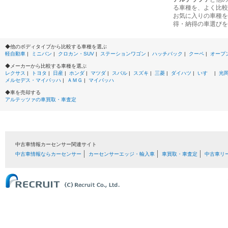
る車種を、よく比較
お気に入りの車種を
得・納得の車選びを
◆他のボディタイプから比較する車種を選ぶ
軽自動車
|
ミニバン
|
クロカン・SUV
|
ステーションワゴン
|
ハッチバック
|
クーペ
|
オープ
◆メーカーから比較する車種を選ぶ
レクサス
|
トヨタ
|
日産
|
ホンダ
|
マツダ
|
スバル
|
スズキ
|
三菱
|
ダイハツ
|
いすゞ
|
光
メルセデス・マイバッハ
|
ＡＭＧ
|
マイバッハ
◆車を売却する
アルテッツァの車買取・車査定
中古車情報カーセンサー関連サイト
中古車情報ならカーセンサー
カーセンサーエッジ・輸入車
車買取・車査定
中古車リ