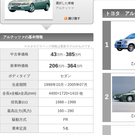
選択した車種
アルテッツァ
トヨタ アル
アルテッツァの基本情報
1
※カタログスペック情報は最新モデルのものです。
43
385
中古車価格
万円～
万円
206
364
新車時価格
万円～
万円
ボディタイプ
セダン
生産期間
1998年10月～2005年07月
全長x全幅x全高(mm)
4400×1720×1410 他
2
排気量(cc)
1988～1998
最高出力(馬力)
160～280
駆動方式
FR
乗車定員
5名