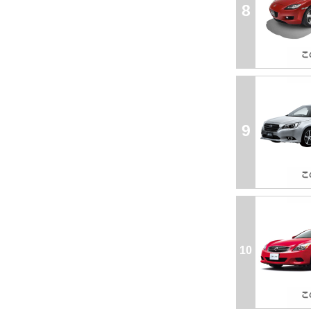
8
9
10