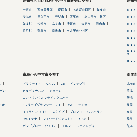
愛知県の市区町村から中古車販売店を探す
愛知
一宮市
西春日井郡
愛西市
名古屋市西区
知多市
Ｄｕｘ
安城市
長久手市
豊明市
西尾市
名古屋市中川区
Ｄｕｘ
知多郡
常滑市
あま市
清須市
大府市
岩倉市
Ｄｕｘ
丹羽郡
蒲郡市
日進市
名古屋市中村区
Ｄｕｘ
Ｄｕｘ
Ｄｕｘ
Ｄｕｘ
ス
Ｄｕｘ
車種から中古車を探す
都道
ル
プラウディア
CX-60
LS
インテグラ
北海道
ゲン
カルディナバン
クオーレ
茨城
コンチネンタルフライングスパー
新潟
メオ
3シリーズグランツーリスモ
DS9
デミオ
静岡
ヌエラ6-02ワゴン
Xタイプ
ブロンコ
CLAクラス
奈良
360モデナ
フォワードジャストン
5008
徳島
ボンゴブローニイワゴン
エルフ
フェアレディ
熊本