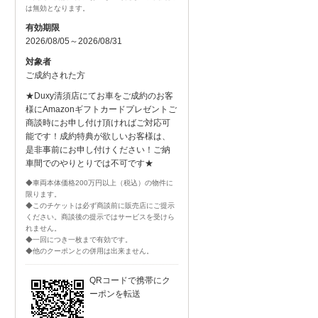
は無効となります。
有効期限
2026/08/05～2026/08/31
対象者
ご成約された方
★Duxy清須店にてお車をご成約のお客
様にAmazonギフトカードプレゼントご
商談時にお申し付け頂ければご対応可
能です！成約特典が欲しいお客様は、
是非事前にお申し付けください！ご納
車間でのやりとりでは不可です★
◆車両本体価格200万円以上（税込）の物件に
限ります。
◆このチケットは必ず商談前に販売店にご提示
ください。商談後の提示ではサービスを受けら
れません。
◆一回につき一枚まで有効です。
◆他のクーポンとの併用は出来ません。
QRコードで携帯にク
ーポンを転送