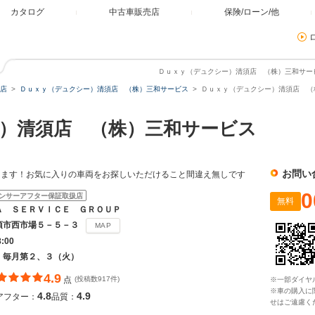
カタログ
中古車販売店
保険/ローン/他
Ｄｕｘｙ（デュクシー）清須店 （株）三和サービス
店
Ｄｕｘｙ（デュクシー）清須店 （株）三和サービス
Ｄｕｘｙ（デュクシー）清須店 （株
ー）清須店 （株）三和サービス
お問い
ります！お気に入りの車両をお探しいただけること間違え無しです
0
ンサーアフター保証取扱店
無料
Ａ ＳＥＲＶＩＣＥ ＧＲＯＵＰ
須市西市場５－５－３
MAP
8:00
・毎月第２、３（火）
4.9
点
(投稿数917件)
※一部ダイヤ
※車の購入に
4.8
4.9
アフター：
品質：
せはご遠慮く