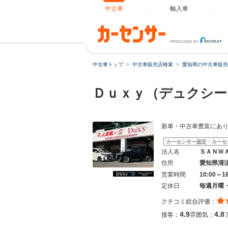
中古車
輸入車
中古車トップ
中古車販売店検索
愛知県の中古車販売
Ｄｕｘｙ（デュクシ
新車・中古車豊富にあ
カーセンサー認定・カーセ
法人名
ＳＡＮＷ
住所
愛知県清
営業時間
10:00～1
定休日
毎週月曜
クチコミ総合評価：
4.9
4.8
接客：
雰囲気：