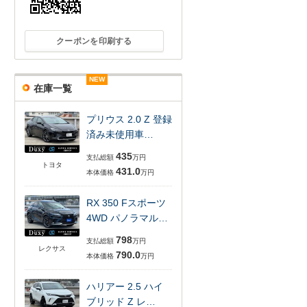
クーポンを印刷する
NEW
NEW
NEW
NEW
NEW
NEW
在庫一覧
プリウス 2.0 Z 登録
済み未使用車…
435
支払総額
万円
トヨタ
431.0
本体価格
万円
RX 350 Fスポーツ
4WD パノラマル…
798
支払総額
万円
レクサス
790.0
本体価格
万円
ハリアー 2.5 ハイ
ブリッド Z レ…