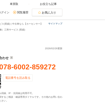
車買取
お役立ち記事
ログイン
閲覧履歴
お気に入り
サイトマップ
(実績) | 中古車なら【カーセンサー】
）三和サービス (実績)
2026/02/26更新
合わせ
078-6002-859272
電話番号を読み取る
ル回線、IP・光回線は利用不可。
関するご相談・確認専用ダイヤルです。その他のお問い合わ
ださい。