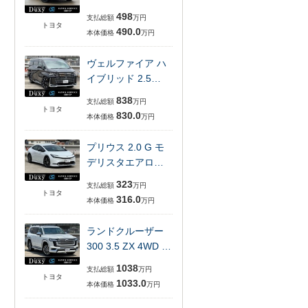
498
支払総額
万円
トヨタ
490.0
本体価格
万円
ヴェルファイア ハ
イブリッド 2.5…
838
支払総額
万円
トヨタ
830.0
本体価格
万円
プリウス 2.0 G モ
デリスタエアロ…
323
支払総額
万円
トヨタ
316.0
本体価格
万円
ランドクルーザー
300 3.5 ZX 4WD …
1038
支払総額
万円
トヨタ
1033.0
本体価格
万円