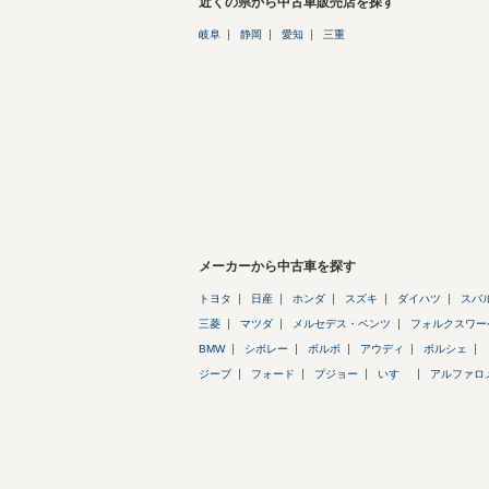
近くの県から中古車販売店を探す
岐阜
静岡
愛知
三重
メーカーから中古車を探す
トヨタ
日産
ホンダ
スズキ
ダイハツ
スバ
三菱
マツダ
メルセデス・ベンツ
フォルクスワー
BMW
シボレー
ボルボ
アウディ
ポルシェ
ジープ
フォード
プジョー
いすゞ
アルファロ