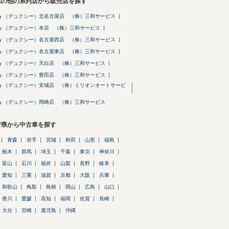
県の他の系列店から販売店を探す
ｙ（デュクシー）北名古屋店 （株）三和サービス
ｙ（デュクシー）本店 （株）三和サービス
ｙ（デュクシー）名古屋西店 （株）三和サービス
ｙ（デュクシー）名古屋東店 （株）三和サービス
ｙ（デュクシー）天白店 （株）三和サービス
ｙ（デュクシー）豊田店 （株）三和サービス
ｙ（デュクシー）安城店 （株）ミリオンオートサービ
ｙ（デュクシー）岡崎店 （株）三和サービス
府県から中古車を探す
青森
岩手
宮城
秋田
山形
福島
栃木
群馬
埼玉
千葉
東京
神奈川
富山
石川
福井
山梨
長野
岐阜
愛知
三重
滋賀
京都
大阪
兵庫
和歌山
鳥取
島根
岡山
広島
山口
香川
愛媛
高知
福岡
佐賀
長崎
大分
宮崎
鹿児島
沖縄