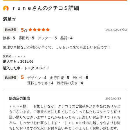
ｒｕｎｅさんのクチコミ詳細
満足☆
5
総合評価
2016/02/25投稿
点
5
5
5
4
接客 :
雰囲気 :
アフター :
品質 :
修理や車検などの対応が早くて、しかもいつ来ても楽しいお店です！
投稿者：ｒｕｎｅ
購入年月：
2015/06
購入した車：トヨタ スペイド
5
4
5
5
デザイン :
走行性能 :
居住性 :
総合評価
4
4
運転しやすさ :
維持費の安さ :
販売店の返信
2016/02/25
ｒｕｎｅ様 お忙しいなか、クチコミのご投稿を頂き本当にありがと
うございます。ご家族の方にも良くしてもらって私たちスタッフも有り
難い限りでございます！これからもっともっと楽しいお店作りで（もち
ろん、しっかりお仕事もします・・）ｒｕｎｅ様のお越しを心よりお待
ちしておりますので永いお付き合いをどうぞよろしくお願い致します。