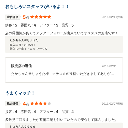
おもしろいスタッフがいるよ！！
5
総合評価
2016/02/11投稿
点
5
4
5
5
接客 :
雰囲気 :
アフター :
品質 :
店の雰囲気が良くてアフターフォローが出来ていてオススメのお店です！
たかちゃん＠りょうた
購入年月：
2015/11
購入した車：トヨタ マークX
販売店の返信
2016/02/11
たかちゃん＠りょうた様 クチコミの投稿いただきましてありがと
うございます！ 思い起こせば、たかちゃん＠りょうた様との出会
いから商談の時や納車させていただくときも本当に楽しい会話ばか
り思い出されます☆ これからも笑いあふれるお付き合いをしなが
うまくマッチ！
らお互いに歳を重ねて行きたいと思いますので 面白いスタッフ一
同、これからも宜しくお願い致します。
4
総合評価
2016/02/07投稿
点
4
4
4
4
接客 :
雰囲気 :
アフター :
品質 :
多数見て回りましたが整備工場も付いていたので安心して購入しました。
しょうさん９９０６