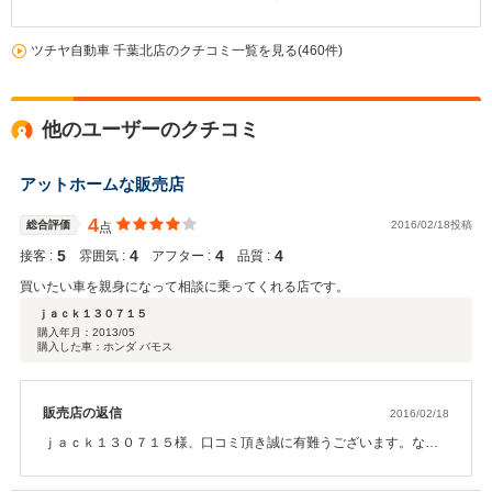
ツチヤ自動車 千葉北店のクチコミ一覧を見る(460件)
他のユーザーのクチコミ
アットホームな販売店
4
総合評価
2016/02/18投稿
点
5
4
4
4
接客 :
雰囲気 :
アフター :
品質 :
買いたい車を親身になって相談に乗ってくれる店です。
ｊａｃｋ１３０７１５
購入年月：
2013/05
購入した車：ホンダ バモス
販売店の返信
2016/02/18
ｊａｃｋ１３０７１５様、口コミ頂き誠に有難うございます。なん
でもお気軽にご相談ください！またのご来店心よりお待ちしており
ます。