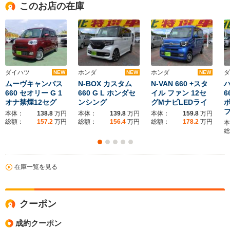
このお店の在庫
ダイハツ
ホンダ
ホンダ
ダ
NEW
NEW
NEW
ムーヴキャンバス
N-BOX カスタム
N-VAN 660 +スタ
660 セオリー G 1
660 G L ホンダセ
イル ファン 12セ
6
オナ禁煙12セグ
ンシング
グMナビLEDライ
ボ
本体：
138.8
万円
本体：
139.8
万円
本体：
159.8
万円
総額：
157.2
万円
総額：
156.4
万円
総額：
178.2
万円
本
総
在庫一覧を見る
クーポン
成約クーポン