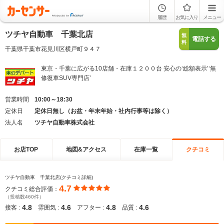
履歴
お気に入り
メニュー
ツチヤ自動車 千葉北店
無
電話する
料
千葉県千葉市花見川区横戸町９４７
東京・千葉に広がる10店舗・在庫１２００台 安心の‘総額表示’‘無
修復車SUV専門店’
営業時間
10:00～18:30
定休日
定休日無し（お盆・年末年始・社内行事等は除く）
法人名
ツチヤ自動車株式会社
お店TOP
地図&アクセス
在庫一覧
クチコミ
ツチヤ自動車 千葉北店(クチコミ詳細)
4.7
クチコミ総合評価：
（投稿数460件）
4.8
4.6
4.8
4.6
接客 :
雰囲気 :
アフター :
品質 :