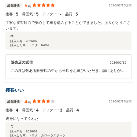
ターフォローさせていただきますので、何かございましたら、お気軽
5
総合評価
2026/02/15投稿
点
にご連絡くださいませ。お出かけ楽しんでください！
5
5
‐
5
接客 :
雰囲気 :
アフター :
品質 :
丁寧な接客対応で安心して車を購入することができました。ありがとうござ
います。
ゆ
購入年月：
2026/02
購入した車：トヨタ RAV4
販売店の返信
2026/02/15
この度は数ある販売店の中から当店をお選びいただき、誠にありがと
うございます。クチコミの投稿もありがとうございます。高評価をい
ただき、大変うれしく思います。ここで買ってよかった、安心して購
入することができたとのお言葉、何よりの励みでございます。今後も
接客いい
皆さまにそう思っていただけますようスタッフ一同、運営してまいり
ます。今後も二人でアフターフォローさせていただきます。引き続き
4
総合評価
2026/02/14投稿
点
よろしくお願いいたします。
4
4
3
4
接客 :
雰囲気 :
アフター :
品質 :
親身になってくれた
そ
購入年月：
2026/02
購入した車：トヨタ カローラスポーツ