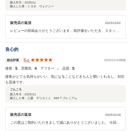
購入年月：
2025/11
購入した車：トヨタ ヴォクシー
販売店の返信
2025/12/02
レビューの投稿ありがとうございます。高評価をいただき、スタッフ
一同大変嬉しく思っております。中古車は市場の動きが早いので、ご
希望に沿うお車をご準備できて良かったです。今後ともサポートさせ
ていただきます。ご納車までお時間をいただきますが、引き続きよろ
良心的
しくお願いいたします。
5
総合評価
2025/11/16投稿
点
5
4
‐
5
接客 :
雰囲気 :
アフター :
品質 :
接客がとても気持ちがいい。気になることなどきちんと聞いくれるし、対応
も迅速です。
ごんころ
購入年月：
2025/11
購入した車：三菱 デリカミニ 660 T プレミアム
販売店の返信
2025/11/18
この度はご契約いただきまして誠にありがとうございました。 今回は
このような高い評価をいただきまして、社員一同心から感謝しており