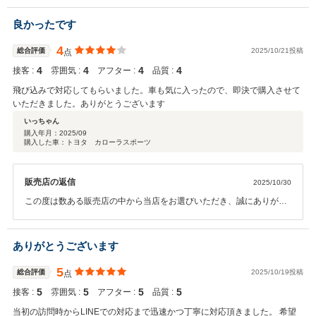
ます。 ご納車までお時間をいただきますが、しっかり整備をして安心
してご納車させていただきます。 何かお困りの際はぜひお気軽にお立
良かったです
ち寄りください。 今後とも、どうぞ宜しくお願い致します。
4
総合評価
2025/10/21投稿
点
4
4
4
4
接客 :
雰囲気 :
アフター :
品質 :
飛び込みで対応してもらいました。車も気に入ったので、即決で購入させて
いただきました。ありがとうございます
いっちゃん
購入年月：
2025/09
購入した車：トヨタ カローラスポーツ
販売店の返信
2025/10/30
この度は数ある販売店の中から当店をお選びいただき、誠にありがと
うございます。 購入いただいたお車も気に入っていただき良かったで
す。 今後ともお車のことでなにかあればお気軽にご連絡ください。 こ
れからも末永くお付き合いのほどよろしくお願いいたします。
ありがとうございます
5
総合評価
2025/10/19投稿
点
5
5
5
5
接客 :
雰囲気 :
アフター :
品質 :
当初の訪問時からLINEでの対応まで迅速かつ丁寧に対応頂きました。 希望