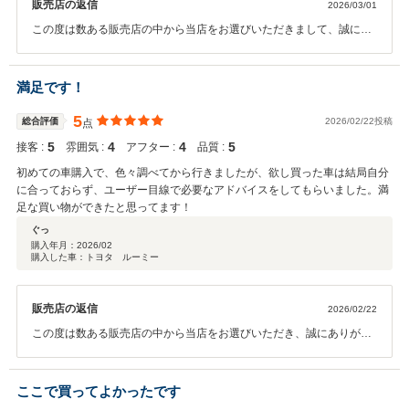
販売店の返信
2026/03/01
この度は数ある販売店の中から当店をお選びいただきまして、誠にあ
りがとうございます。クチコミの投稿ありがとうございます。お車は
大切なお買い物でございますので、安心して購入いただけるようスタ
ッフ一同心がけております。高評価をいただき、大変嬉しく思いま
満足です！
す。引き続き、ツルツルとスムーズに、快適なカーライフを送れます
よう二人で担当いたしますので、何かございましたら、お気軽にご連
5
総合評価
2026/02/22投稿
点
絡くださいませ♪今後ともよろしくお願いいたします。
5
4
4
5
接客 :
雰囲気 :
アフター :
品質 :
初めての車購入で、色々調べてから行きましたが、欲し買った車は結局自分
に合っておらず、ユーザー目線で必要なアドバイスをしてもらいました。満
足な買い物ができたと思ってます！
ぐっ
購入年月：
2026/02
購入した車：トヨタ ルーミー
販売店の返信
2026/02/22
この度は数ある販売店の中から当店をお選びいただき、誠にありがと
うございます。クチコミの投稿もありがとうございます。おクルマの
選び方も様々です。車種、グレード、装備、中古車の場合は状態や走
行距離、年式など。ご希望を詳しくお聞かせいただいて、この1台に
ここで買ってよかったです
出会うためのお手伝いができて、大変うれしく思います。今後もアフ