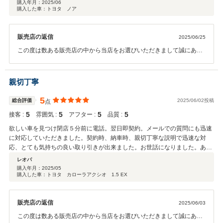
購入年月：
2025/06
購入した車：トヨタ ノア
販売店の返信
2025/06/25
この度は数ある販売店の中から当店をお選びいただきまして誠にあり
がとうございます。またクチコミの投稿もありがとうございます。今
後のアフターフォローも丁寧に担当させていただきます。引き続きよ
ろしくお願いいたします。
親切丁寧
5
総合評価
2025/06/02投稿
点
5
5
5
5
接客 :
雰囲気 :
アフター :
品質 :
欲しい車を見つけ閉店５分前に電話。翌日即契約。メールでの質問にも迅速
に対応していただきました。契約時、納車時、親切丁寧な説明で迅速な対
応、とても気持ちの良い取り引きが出来ました。お世話になりました。あり
がとうございました。
レオパ
購入年月：
2025/05
購入した車：トヨタ カローラアクシオ 1.5 EX
販売店の返信
2025/06/03
この度は数ある販売店の中から当店をお選びいただきまして誠にあり