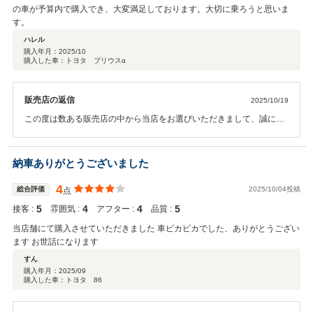
の車が予算内で購入でき、大変満足しております。大切に乗ろうと思いま
す。
ハレル
購入年月：
2025/10
購入した車：トヨタ プリウスα
販売店の返信
2025/10/19
この度は数ある販売店の中から当店をお選びいただきまして、誠にあ
りがとうございます。またお忙しいところクチコミの投稿もありがと
うございます。当社、トークアプリの導入により、スピーディーなや
り取りが可能になっております。高評価いただき大変嬉しく思いま
納車ありがとうございました
す。今後とも二人で担当させていただきます。お気軽にご連絡くださ
いませ。
4
総合評価
2025/10/04投稿
点
5
4
4
5
接客 :
雰囲気 :
アフター :
品質 :
当店舗にて購入させていただきました 車ピカピカでした、ありがとうござい
ます お世話になります
すん
購入年月：
2025/09
購入した車：トヨタ 86