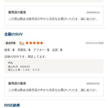
販売店の返信
2026/02/14
この度は数ある販売店の中から当店をお選びいただき、誠にありがと
うございます。クチコミの投稿もありがとうございます。お車は大切
なお買い物でございますので、スタッフ一同、丁寧な接客を心がけて
おります。今後も二人でアフターフォローさせていただきます。引き
念願のSUV
続きよろしくお願いいたします。たくさん乗ってくださいね。
5
総合評価
2025/12/11投稿
点
5
5
5
5
接客 :
雰囲気 :
アフター :
品質 :
念願のSUVです。満足してます。
のん
購入年月：
2025/10
購入した車：トヨタ ライズ
販売店の返信
2025/12/12
この度は数ある販売店の中から当店をお選びいただき、誠にありがと
うございます。 購入いただいたお車も気に入っていただき良かったで
す。 今後ともお車のことでなにかあればお気軽にご連絡ください。 こ
れからも末永くお付き合いのほどよろしくお願いいたします。
RISE納車