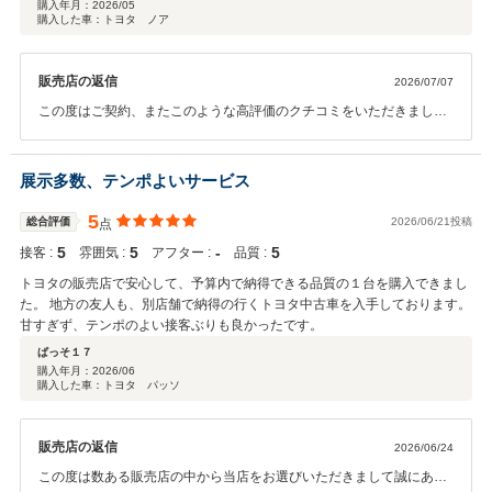
購入年月：
2026/05
購入した車：トヨタ ノア
販売店の返信
2026/07/07
この度はご契約、またこのような高評価のクチコミをいただきまして
誠にありがとうございました。 弊社はミニバン等の取り揃えが充実し
ているため、ご家族でご来店いただくお客様もおおくお子様にも喜ん
でいただけたようで、弊社としても嬉しい限りでございます。また今
展示多数、テンポよいサービス
後のメンテナンスや、次回お車をお買い求めになる際もぜひお手伝い
させて頂ければ幸いです。何卒宜しくお願い致します。
5
総合評価
2026/06/21投稿
点
5
5
‐
5
接客 :
雰囲気 :
アフター :
品質 :
トヨタの販売店で安心して、予算内で納得できる品質の１台を購入できまし
た。 地方の友人も、別店舗で納得の行くトヨタ中古車を入手しております。
甘すぎず、テンポのよい接客ぶりも良かったです。
ぱっそ１７
購入年月：
2026/06
購入した車：トヨタ パッソ
販売店の返信
2026/06/24
この度は数ある販売店の中から当店をお選びいただきまして誠にあり