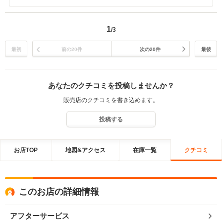
がとうございます。またクチコミの投稿、高評価をありがとうござい
ます。気持ちよくお取引いただけたとのことで、ありがとうございま
す。中古車購入は”出会い”であることが多いように感じます。市場の
1
/3
動きも早いので、すぐにご連絡いただけまして良かったです。今後も
購入者様とお車を結びつけられるよう運営してまいります。この度は
誠にありがとうございました。お車のことで気になることがございま
最初
前の20件
次の20件
最後
したら、何なりとご連絡くださいませ。引き続きよろしくお願いいた
します。
あなたのクチコミを投稿しませんか？
販売店のクチコミを書き込めます。
投稿する
お店TOP
地図&アクセス
在庫一覧
クチコミ
このお店の詳細情報
アフターサービス