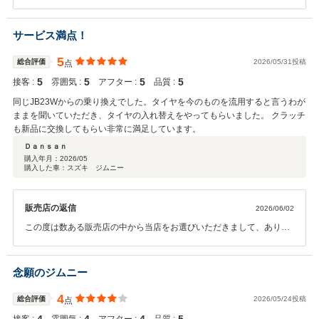
がとうございます。クチコミの投稿もありがとうございます。高評価
をいただき、スタッフ一同大変うれしく思います。ご友人様もトヨタ
の中古車とのことで、ありがとうございます。安心して納得して購入
サービス満点！
できたとのことで何よりでございます。今後もテンポよく対応させて
いただきたいと思っております。引き続きよろしくお願いいたしま
5
総合評価
2026/05/31投稿
点
す。
5
5
5
5
接客 :
雰囲気 :
アフター :
品質 :
同じJB23Wからの乗り換えでした。タイヤを今のものを流用すると言うわが
ままを聞いていただき、タイヤの入れ替えをやってもらいました。 クラッチ
も新品に交換してもらい非常に満足しています。
Ｄａｎｓａｎ
購入年月：
2026/05
購入した車：スズキ ジムニー
販売店の返信
2026/06/02
この度は数ある販売店の中から当店をお選びいただきまして、ありが
とうございます。クチコミの投稿もありがとうございます。高評価を
いただき、スタッフ一同大変うれしく思います。できるだけお客様の
ご要望に沿うよう運営しております。ご満足いただけまして何よりで
念願のジムニー
ございます。今後とも何かございましたらご連絡ください。引き続き
よろしくお願いいたします。
4
総合評価
2026/05/24投稿
点