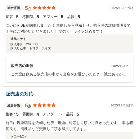
5
総合評価
2025/12/02投稿
点
5
5
5
5
接客 :
雰囲気 :
アフター :
品質 :
ついにRISEが納車しました！ 車探しから見積もり、購入時の詳細説明まで
丁寧にご対応いただきました！ 夢のカーライフ始めます！
波風ミナト
購入年月：
2025/11
購入した車：トヨタ ライズ
販売店の返信
2025/12/02
この度は数ある販売店の中から当店をお選びいただき、誠にありがと
うございます。クチコミの投稿もありがとうございます。スタッフ一
同、丁寧な応対を心がけております！高評価をいただき、大変うれし
く思います。今後も夢のカーライフをサポートさせていただきます！
販売店の対応
何かございましたらお気軽にご連絡くださいませ。
5
総合評価
2025/12/01投稿
点
5
4
‐
5
接客 :
雰囲気 :
アフター :
品質 :
前日に現車確認を依頼した所、迅速に対応して頂いて良かったです。 車も程
度良く、消耗品など交換して頂き満足してます。
トニービン