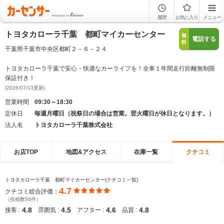
履歴
お気に入り
メニュー
トヨタカローラ千葉 都町マイカーセンター
無
電話する
料
千葉県千葉市中央区都町２－６－２４
トヨタカローラ千葉で安心・快適なカーライフを！全車１年間走行距離無制限
保証付き！
(2026/07/13更新)
営業時間
09:30～18:30
定休日
毎週月曜日（祝祭日の場合は営業。翌火曜日が休日となります。）
法人名
トヨタカローラ千葉株式会社
お店TOP
地図&アクセス
在庫一覧
クチコミ
トヨタカローラ千葉 都町マイカーセンター(クチコミ一覧)
4.7
クチコミ総合評価：
（投稿数56件）
4.8
4.5
4.6
4.8
接客 :
雰囲気 :
アフター :
品質 :