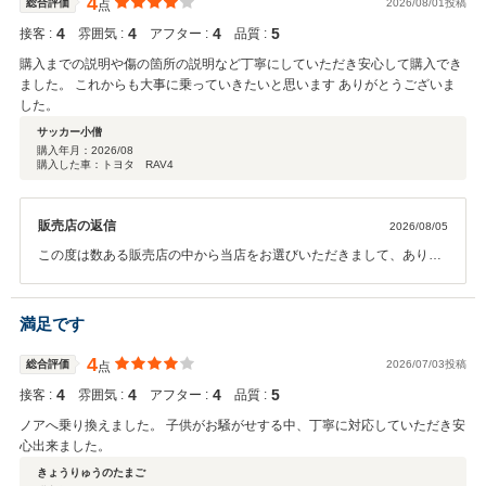
4
総合評価
2026/08/01投稿
点
4
4
4
5
接客 :
雰囲気 :
アフター :
品質 :
購入までの説明や傷の箇所の説明など丁寧にしていただき安心して購入でき
ました。 これからも大事に乗っていきたいと思います ありがとうございま
した。
サッカー小僧
購入年月：
2026/08
購入した車：トヨタ RAV4
販売店の返信
2026/08/05
この度は数ある販売店の中から当店をお選びいただきまして、ありが
とうございます。クチコミの投稿もありがとうございます。安心して
購入できたとのことで、何よりでございます。広くなると思いますの
で、皆様でお出かけ楽しんでください！こちらこそありがとうござい
満足です
ました。今後ともよろしくお願いいたします。
4
総合評価
2026/07/03投稿
点
4
4
4
5
接客 :
雰囲気 :
アフター :
品質 :
ノアへ乗り換えました。 子供がお騒がせする中、丁寧に対応していただき安
心出来ました。
きょうりゅうのたまご