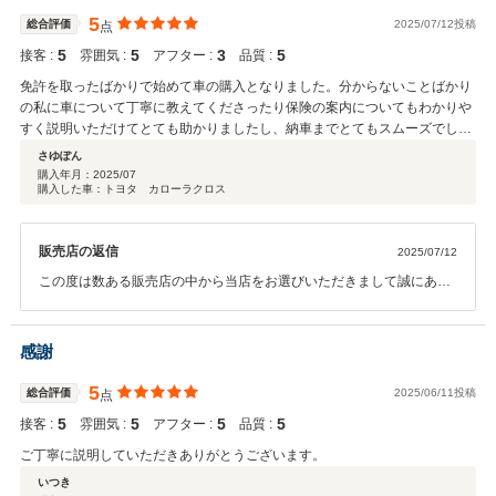
5
総合評価
2025/07/12投稿
点
5
5
3
5
接客 :
雰囲気 :
アフター :
品質 :
免許を取ったばかりで始めて車の購入となりました。分からないことばかり
の私に車について丁寧に教えてくださったり保険の案内についてもわかりや
すく説明いただけてとても助かりましたし、納車までとてもスムーズでし
た。
さゆぽん
購入年月：
2025/07
購入した車：トヨタ カローラクロス
販売店の返信
2025/07/12
この度は数ある販売店の中から当店をお選びいただきまして誠にあり
がとうございます。またクチコミの投稿もありがとうございます。初
めてのお車、スムーズにご購入いただけたとのことで良かったです。
安全運転でお出かけ、たくさん楽しんでください。今後のアフターフ
感謝
ォローも二人で担当させていただきますので、何かございましたら、
お気軽にご連絡くださいませ。引き続きよろしくお願いいたします。
5
総合評価
2025/06/11投稿
点
5
5
5
5
接客 :
雰囲気 :
アフター :
品質 :
ご丁寧に説明していただきありがとうございます。
いつき