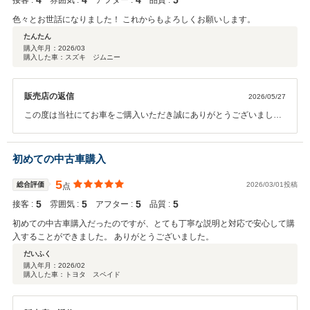
4
4
4
5
接客 :
雰囲気 :
アフター :
品質 :
色々とお世話になりました！ これからもよろしくお願いします。
たんたん
購入年月：
2026/03
購入した車：スズキ ジムニー
販売店の返信
2026/05/27
この度は当社にてお車をご購入いただき誠にありがとうございまし
た。ご不明な点やご質問等がございましたらお気軽にご連絡くださ
い。これからも末永くおつきあいのほどよろしくお願い申し上げま
す。
初めての中古車購入
5
総合評価
2026/03/01投稿
点
5
5
5
5
接客 :
雰囲気 :
アフター :
品質 :
初めての中古車購入だったのですが、とても丁寧な説明と対応で安心して購
入することができました。 ありがとうございました。
だいふく
購入年月：
2026/02
購入した車：トヨタ スペイド