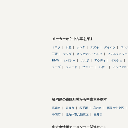
メーカーから中古車を探す
トヨタ
日産
ホンダ
スズキ
ダイハツ
スバ
三菱
マツダ
メルセデス・ベンツ
フォルクスワー
BMW
シボレー
ボルボ
アウディ
ポルシェ
ジープ
フォード
プジョー
いすゞ
アルファロ
福岡県の市区町村から中古車を探す
嘉麻市
宗像市
鞍手郡
宮若市
福岡市中央区
中間市
北九州市八幡東区
三井郡
中古車情報カーセンサー関連サイト