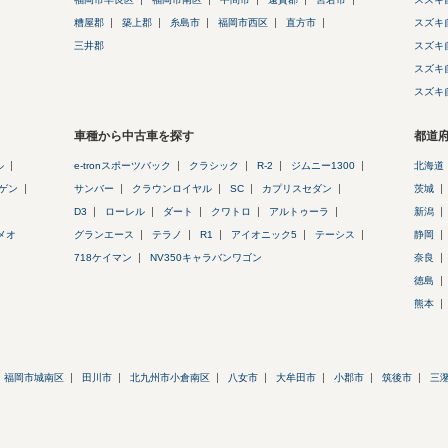
糟屋郡
築上郡
糸島市
福岡市西区
直方市
スズキ
三井郡
スズキ
スズキ
スズキ
車種から中古車を探す
都道
ル
e-tronスポーツバック
クラシック
R-2
ジムニー1300
北海道
ゲン
サンバー
クラウンロイヤル
SC
カプリスセダン
茨城
D3
ローレル
ダート
クワトロ
アルトゥーラ
新潟
メオ
グランエース
テラノ
R1
アイオニック5
テーシス
静岡
718ケイマン
NV350キャラバンワゴン
奈良
徳島
熊本
福岡市城南区
田川市
北九州市小倉南区
八女市
大牟田市
小郡市
筑後市
三