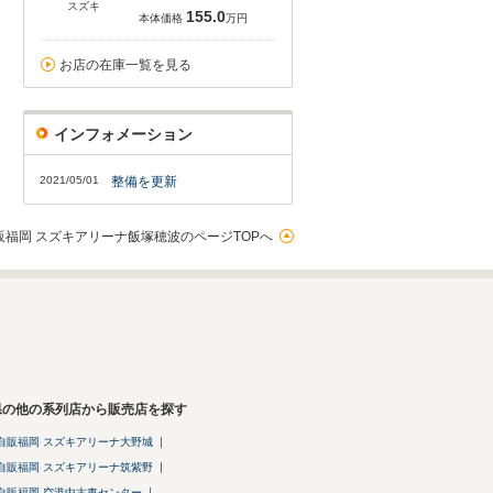
スズキ
155.0
本体価格
万円
お店の在庫一覧を見る
インフォメーション
2021/05/01
整備を更新
販福岡 スズキアリーナ飯塚穂波のページTOPへ
県の他の系列店から販売店を探す
自販福岡 スズキアリーナ大野城
自販福岡 スズキアリーナ筑紫野
自販福岡 空港中古車センター