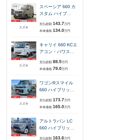
スペーシア 660 カ
スタム ハイブ…
143.7
支払総額
万円
スズキ
134.0
本体価格
万円
キャリイ 660 KCエ
アコン・パワス…
88.5
支払総額
万円
スズキ
79.0
本体価格
万円
ワゴンRスマイル
660 ハイブリッ…
173.7
支払総額
万円
スズキ
165.0
本体価格
万円
アルトラパン LC
660 ハイブリッ…
163.6
支払総額
万円