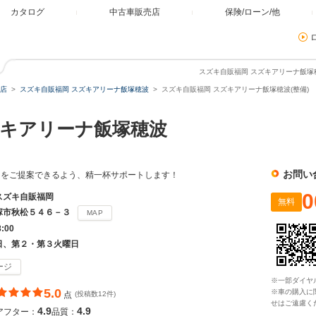
カタログ
中古車販売店
保険/ローン/他
スズキ自販福岡 スズキアリーナ飯塚穂
店
スズキ自販福岡 スズキアリーナ飯塚穂波
スズキ自販福岡 スズキアリーナ飯塚穂波(整備)
キアリーナ飯塚穂波
お問い
台をご提案できるよう、精一杯サポートします！
0
スズキ自販福岡
無料
塚市秋松５４６－３
MAP
8:00
日、第２・第３火曜日
ージ
※一部ダイヤ
5.0
※車の購入に
点
(投稿数12件)
せはご遠慮く
4.9
4.9
アフター：
品質：