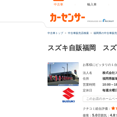
中古車
輸入車
中古車トップ
中古車販売店検索
福岡県の中古車販売
スズキ自販福岡 スズ
お客様にピッタリの１
法人名
株式会社
住所
福岡県飯
営業時間
10:00～1
定休日
毎週水曜
このお店のホームペ
クチコミ総合評価：
5.0
4.8
接客：
雰囲気：