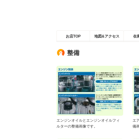
お店TOP
地図&アクセス
在
整備
エンジンオイルとエンジンオイルフィ
エ
ルターの整備画像です。
備