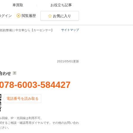
車買取
お役立ち記事
ログイン
閲覧履歴
お気に入り
サイトマップ
波(整備) | 中古車なら【カーセンサー】
2021/05/01更新
合わせ
078-6003-584427
電話番号を読み取る
ル回線、IP・光回線は利用不可。
関するご相談・確認専用ダイヤルです。その他のお問い合わ
ださい。