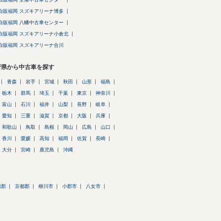
自販福岡 スズキアリーナ博多
自販福岡 八幡中古車センター
自販福岡 スズキアリーナ小倉北
自販福岡 スズキアリーナ合川
府県から中古車を探す
青森
岩手
宮城
秋田
山形
福島
栃木
群馬
埼玉
千葉
東京
神奈川
富山
石川
福井
山梨
長野
岐阜
愛知
三重
滋賀
京都
大阪
兵庫
和歌山
鳥取
島根
岡山
広島
山口
香川
愛媛
高知
福岡
佐賀
長崎
大分
宮崎
鹿児島
沖縄
潴郡
京都郡
柳川市
小郡市
八女市