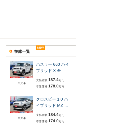
NEW
NEW
NEW
在庫一覧
ハスラー 660 ハイ
ブリッド X 全…
187.4
支払総額
万円
スズキ
178.0
本体価格
万円
クロスビー 1.0 ハ
イブリッド MZ …
184.4
支払総額
万円
スズキ
174.0
本体価格
万円