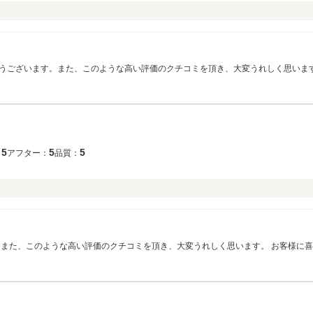
等、今後より一層徹底させたいと思っております。またぜひお気軽にお立ち寄りくだ
5
5
5
：
アフター：
品質：
）
。また、このような高い評価のクチコミを頂き、大変うれしく思います。 お客様に
ください。