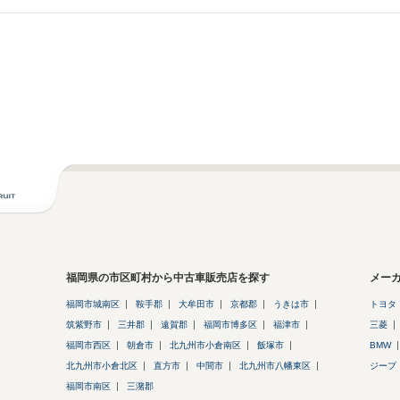
福岡県の市区町村から中古車販売店を探す
メー
福岡市城南区
鞍手郡
大牟田市
京都郡
うきは市
トヨタ
筑紫野市
三井郡
遠賀郡
福岡市博多区
福津市
三菱
福岡市西区
朝倉市
北九州市小倉南区
飯塚市
BMW
北九州市小倉北区
直方市
中間市
北九州市八幡東区
ジープ
福岡市南区
三潴郡