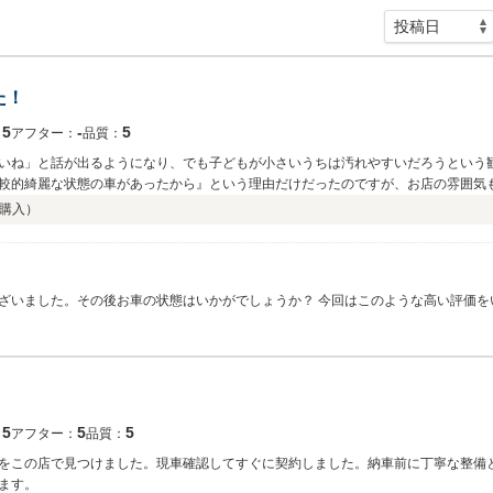
た！
5
‐
5
：
アフター：
品質：
いね」と話が出るようになり、でも子どもが小さいうちは汚れやすいだろうという観
較的綺麗な状態の車があったから』という理由だけだったのですが、お店の雰囲気
。 また機会があればお願いしたいなと思います。 この度は素敵なご縁をありがとう
購入）
ざいました。その後お車の状態はいかがでしょうか？ 今回はこのような高い評価を
 今後とも、どうぞ宜しくお願い致します。
5
5
5
：
アフター：
品質：
をこの店で見つけました。現車確認してすぐに契約しました。納車前に丁寧な整備
ます。