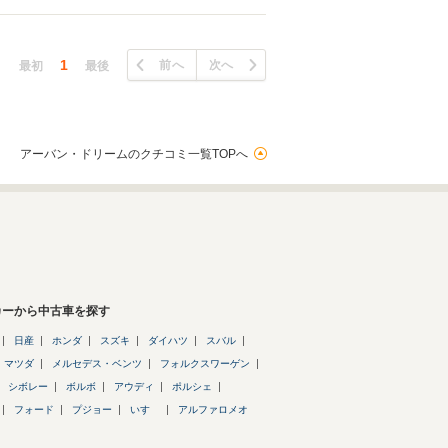
1
前へ
次へ
最初
最後
アーバン・ドリームのクチコミ一覧TOPへ
カーから中古車を探す
日産
ホンダ
スズキ
ダイハツ
スバル
マツダ
メルセデス・ベンツ
フォルクスワーゲン
シボレー
ボルボ
アウディ
ポルシェ
フォード
プジョー
いすゞ
アルファロメオ