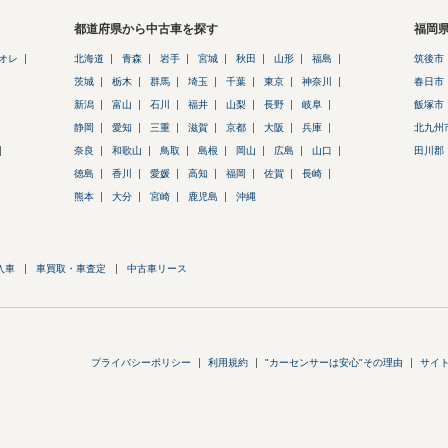
都道府県から中古車を探す
福岡
リオレ
北海道
青森
岩手
宮城
秋田
山形
福島
筑後市
茨城
栃木
群馬
埼玉
千葉
東京
神奈川
春日市
新潟
富山
石川
福井
山梨
長野
岐阜
飯塚市
静岡
愛知
三重
滋賀
京都
大阪
兵庫
北九州
奈良
和歌山
鳥取
島根
岡山
広島
山口
田川郡
徳島
香川
愛媛
高知
福岡
佐賀
長崎
熊本
大分
宮崎
鹿児島
沖縄
入車
車買取・車査定
中古車リース
プライバシーポリシー
利用規約
"カーセンサーは安心"その理由
サイ