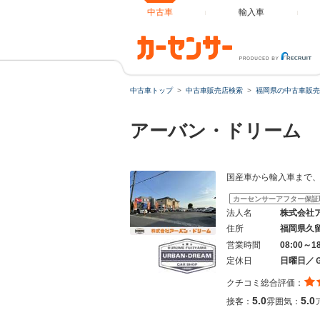
中古車
輸入車
中古車トップ
中古車販売店検索
福岡県の中古車販売
アーバン・ドリーム
国産車から輸入車まで
カーセンサーアフター保証
法人名
株式会社
住所
福岡県久
営業時間
08:00～1
定休日
日曜日／
クチコミ総合評価：
5.0
5.0
接客：
雰囲気：