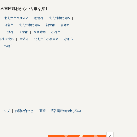
県の市区町村から中古車を探す
北九州市八幡西区
朝倉郡
北九州市門司区
宮若市
北九州市門司区
朝倉郡
嘉麻市
三潴郡
京都郡
久留米市
小郡市
市小倉北区
宮若市
北九州市小倉南区
小郡市
行橋市
トマップ
お問い合わせ・ご要望
広告掲載のお申し込み