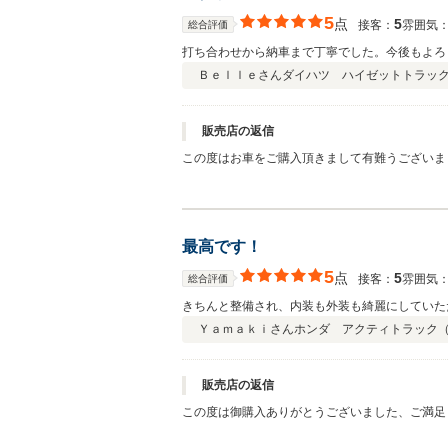
5
点
5
接客：
雰囲気
総合評価
打ち合わせから納車まで丁寧でした。今後もよろ
Ｂｅｌｌｅさん
ダイハツ ハイゼットトラッ
販売店の返信
この度はお車をご購入頂きまして有難うございま
最高です！
5
点
5
接客：
雰囲気
総合評価
きちんと整備され、内装も外装も綺麗にしていた
Ｙａｍａｋｉさん
ホンダ アクティトラック
販売店の返信
この度は御購入ありがとうございました、ご満足