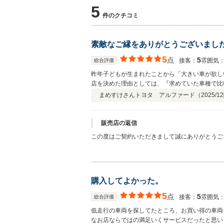
5
件のクチコミ
素敵なご縁をありがとうございまし
5
点
5
接客：
雰囲気
総合評価
昨年子どもが生まれたことから「大きい車が欲し
店を決めた理由としては、『求めていた車種で比
す。 最後まで安心してお取り引きが出来ました
まめすけさん
トヨタ アルファード（
2025/12
販売店の返信
この度はご契約いただきまして誠にありがとうご
お困りの際はぜひお気軽にお立ち寄りください。
購入してよかった。
5
点
5
接客：
雰囲気
総合評価
低走行の車両を探してたところ、お買い得の車両
なお店ならではの満足いくサービスだったと思い