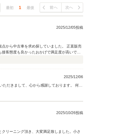
1
前へ
次へ
最初
最後
2025/12/05投稿
点から中古車を求め探していました。 正直販売
も接客態度も良かったおかげで満足度が高いで
ございました。
2025/12/06
いただきまして、心から感謝しております。 何か
2025/10/26投稿
とクリーニング頂き、大変満足致しました。小さ