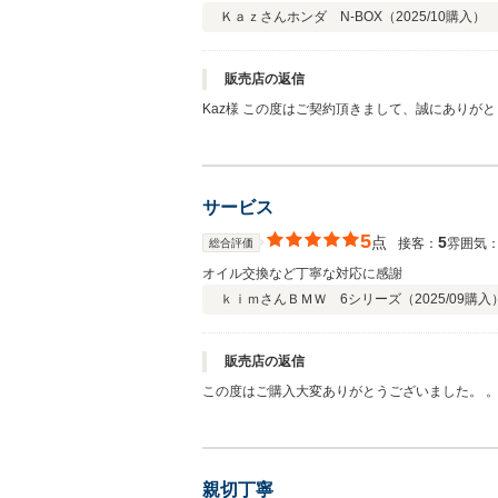
Ｋａｚさん
ホンダ N-BOX（
2025/10
購入）
販売店の返信
Kaz様 この度はご契約頂きまして、誠にありがとうございます。また、このような高い評価のクチコミを頂き、大変うれしく思います。 お客様に喜んで頂けることが、何よりも私共
の励みになります。車内外のクリーニングや整備
サービス
5
点
5
接客：
雰囲気
総合評価
オイル交換など丁寧な対応に感謝
ｋｉｍさん
ＢＭＷ 6シリーズ（
2025/09
購入
販売店の返信
この度はご購入大変ありがとうございました。 
す。 また何かございましたらお気軽にお問合せ
親切丁寧