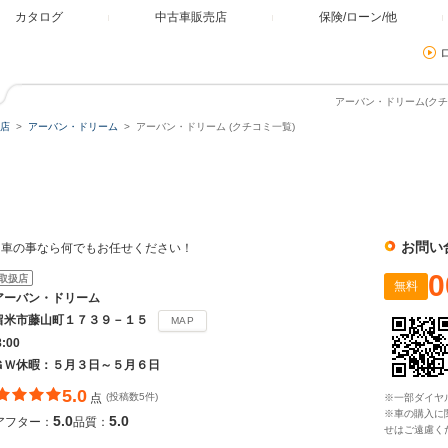
カタログ
中古車販売店
保険/ローン/他
アーバン・ドリーム(クチ
店
アーバン・ドリーム
アーバン・ドリーム (クチコミ一覧)
お問い
、車の事なら何でもお任せください！
0
取扱店
無料
アーバン・ドリーム
留米市藤山町１７３９－１５
MAP
8:00
ＧＷ休暇：５月３日～５月６日
5.0
点
(投稿数5件)
※一部ダイヤ
※車の購入に
5.0
5.0
アフター：
品質：
せはご遠慮く