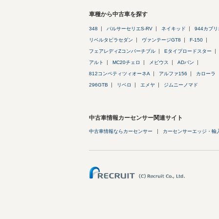
車種から中古車を探す
348
パルサーセリエS-RV
ネイキッド
944カブ
リベルタビラセダン
ヴァンテージGT8
F-150
フェアレディZコンバーチブル
Eタイプロードスター
アルト
MC20チェロ
メビウス
ADバン
812コンペティツィオーネA
アルファ156
カローラ
296GTB
リベロ
エメヤ
ジムニーノマド
中古車情報カーセンサー関連サイト
中古車情報ならカーセンサー
カーセンサーエッジ・輸