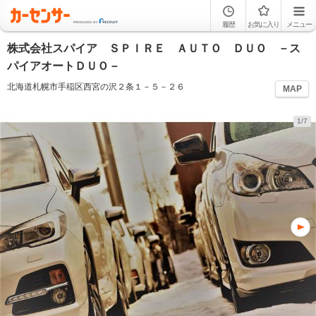
履歴
お気に入り
メニュー
株式会社スパイア ＳＰＩＲＥ ＡＵＴＯ ＤＵＯ －ス
パイアオートＤＵＯ－
北海道札幌市手稲区西宮の沢２条１－５－２６
MAP
1/7